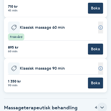
710 kr
Boka
Brynformning
45 min
Brynfärgning
Klassisk massage 60 min
Brynplockning
Friskvård
895 kr
Boka
Bröllopsuppsättning
60 min
C
Klassisk massage 90 min
Celluliter
1 350 kr
Boka
Coachning
90 min
Color correction
Massageterapeutisk behandling
4