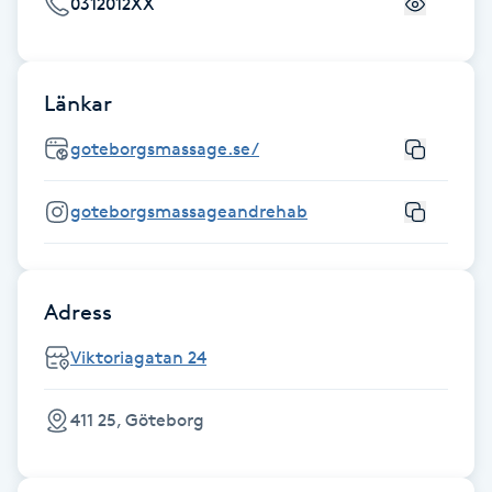
0312012XX
IPL hårborttagning
Länkar
IR-massage
J
goteborgsmassage.se/
Japansk massage
goteborgsmassageandrehab
K
K18
Adress
Katun fransar
Viktoriagatan 24
Kemisk peeling
411 25, Göteborg
Keratinbehandling