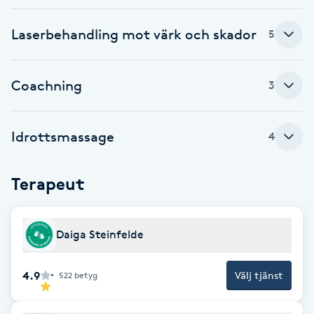
F
Laserbehandling mot värk och skador
5
Face framing
Coachning
3
Faceliftmassage
Fet hårbotten
Idrottsmassage
4
Fettreducering
Terapeut
Fibromassage
Daiga Steinfelde
Fillers
4.9
Välj tjänst
522
betyg
Fotmassage