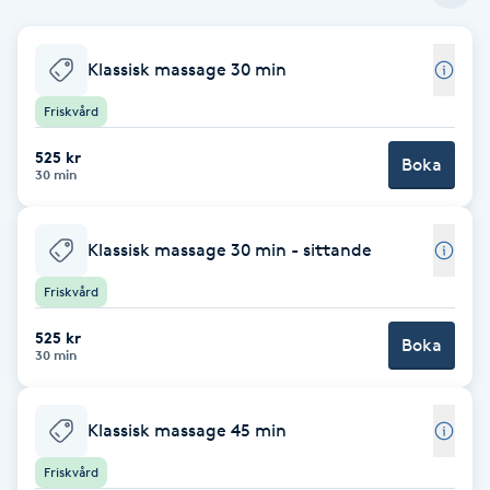
Babylights
Klassisk massage 30 min
Balayage
Friskvård
525 kr
Bambumassage
Boka
30 min
Barber
Klassisk massage 30 min - sittande
Barnklippning
Friskvård
525 kr
Boka
BIAB
30 min
Blowout
Klassisk massage 45 min
Bottenfärg
Friskvård