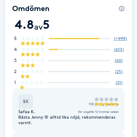
Omdömen
Gua Sha-massage
4.8
5
H
av
Hatha Yoga
5
(
+999
)
4
(
613
)
Headspa
3
(
60
)
2
(
25
)
Healing
1
(
21
)
Herrklippning
SK
till
Jenny Sandros
HIFU
Safaa K.
för ungefär 12 timmar sedan
Bästa Jenny 🌸 alltid lika nöjd, rekommenderas
varmt.
Hollywood Peel