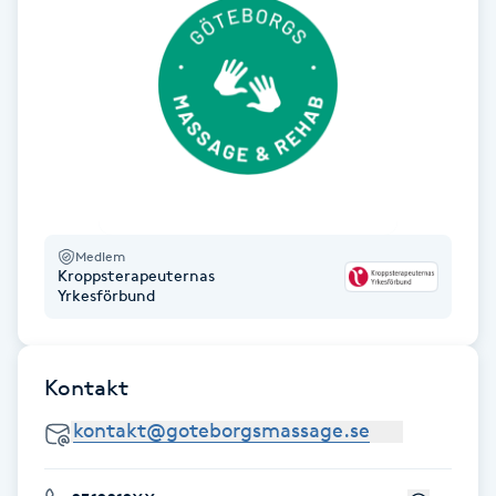
Hårborttagning
Hårbottenbehandling
Hårförlängning
Hårvård
Medlem
Hälsa
Kroppsterapeuternas
Yrkesförbund
Hälsprickor
I
Kontakt
Idrottsmassage
IPL