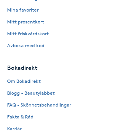
M
Mina favoriter
Mitt presentkort
Makeup
Mitt friskvårdskort
Manikyr & Pedikyr
Avboka med kod
Massage
Bokadirekt
Medial vägledning
Om Bokadirekt
Medicinsk massage
Blogg - Beautylabbet
FAQ - Skönhetsbehandlingar
Meditation
Fakta & Råd
Medium
Karriär