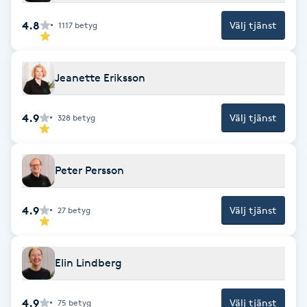
Fransk manikyr
4.8
Välj tjänst
1117
betyg
Fransrengöring
Jeanette Eriksson
Frekvensterapi
4.9
Välj tjänst
328
betyg
Friskvård
Friskvårdsmassage
Peter Persson
Frisör
4.9
Välj tjänst
27
betyg
Funktionsanalys
Elin Lindberg
Färgning
4.9
Välj tjänst
75
betyg