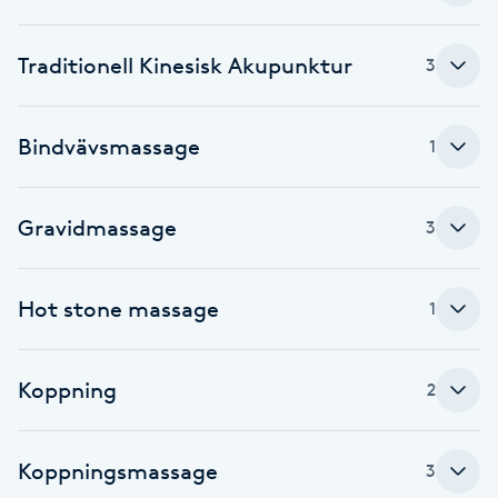
Cryoterapi
D
Traditionell Kinesisk Akupunktur
3
Damklippning
Bindvävsmassage
1
Dermapen
Diamantslipning
Gravidmassage
3
E
Hot stone massage
Enzympeeling
1
Extensions
Koppning
2
Extensions borttagning
Koppningsmassage
3
Eyeliner-tatuering