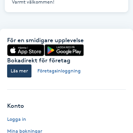
Varmt välkommen!
LED-ljusterapi
Liktornar
För en smidigare upplevelse
LPG
Bokadirekt för företag
LPG-behandling
Läs mer
Företagsinloggning
LPG-massage
Luggklippning
Konto
Lymfmassage
Logga in
Mina bokningar
Läpptatuering