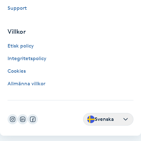
Megavolymfransar
Support
Melasma
Villkor
Mesoterapi
Etisk policy
Integritetspolicy
MicroPen
Cookies
Microshading
Allmänna villkor
Mixfransar
N
Svenska
Nagelförlängning
Nagelförlängning akryl