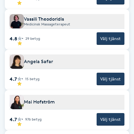
Föning
G
Vassili Theodoridis
Medicinsk Massageterapeut
Gel naglar
4.8
Välj tjänst
29
betyg
Gelenaglar
Angela Safar
Gellack
4.7
Välj tjänst
15
betyg
Gellack med förstärkning
Gravidmassage
Mai Hofström
Gravidyoga
4.7
Välj tjänst
976
betyg
Gruppträning