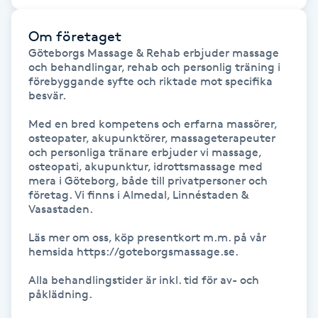
Kosmetisk tatuering
Om företaget
Göteborgs Massage & Rehab erbjuder massage 
Kostrådgivning
och behandlingar, rehab och personlig träning i 
förebyggande syfte och riktade mot specifika 
besvär.

Kroppsinpackning
Med en bred kompetens och erfarna massörer, 
osteopater, akupunktörer, massageterapeuter 
Kroppspeeling
och personliga tränare erbjuder vi massage, 
osteopati, akupunktur, idrottsmassage med 
Käkledsbehandling
mera i Göteborg, både till privatpersoner och 
företag. Vi finns i Almedal, Linnéstaden & 
Vasastaden.

Kärlbehandling
Läs mer om oss, köp presentkort m.m. på vår 
L
hemsida https://goteborgsmassage.se.

Laserbehandling
Alla behandlingstider är inkl. tid för av- och 
påklädning.

Lashlift Keratin