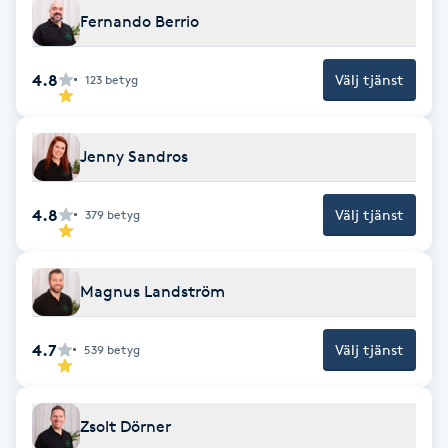
Fotsvamp
Fernando Berrio
Fotvård
4.8
Välj tjänst
123
betyg
Fransar
Jenny Sandros
Fransborttagning
4.8
Välj tjänst
379
betyg
Fransfärgning
Magnus Landström
Fransförlängning
4.7
Välj tjänst
539
betyg
Fransförlängning Megavolym
Fransförlängning Volym
Zsolt Dörner