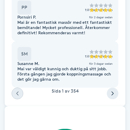
Hot Stone Massage
PP
till
Mai Hofström
Pornsiri P.
för 2 dagar sedan
Hot yoga
Mai är en fantastisk massör med ett fantastiskt
bemötande! Mycket professionell. Återkommer
definitivt! Rekommenderas varmt!
Hudföryngring
Huduppstramning
SM
till
Mai Hofström
Susanne M.
för 3 dagar sedan
Hudvård
Mai var väldigt kunnig och duktig på sitt jobb.
Första gången jag gjorde koppningsmassage och
det gör jag gärna om.
Hyaluronsyra
Sida
1
av
354
Hyperhidros
Hypnos