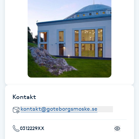
Babylights
Balayage
Bambumassage
Barber
Barnklippning
Kontakt
BIAB
Blowout
0312229XX
Bottenfärg