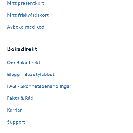
Mitt presentkort
Föning
Mitt friskvårdskort
G
Avboka med kod
Gel naglar
Gelenaglar
Bokadirekt
Om Bokadirekt
Gellack
Blogg - Beautylabbet
Gellack med förstärkning
FAQ - Skönhetsbehandlingar
Gravidmassage
Fakta & Råd
Karriär
Gravidyoga
Support
Gruppträning