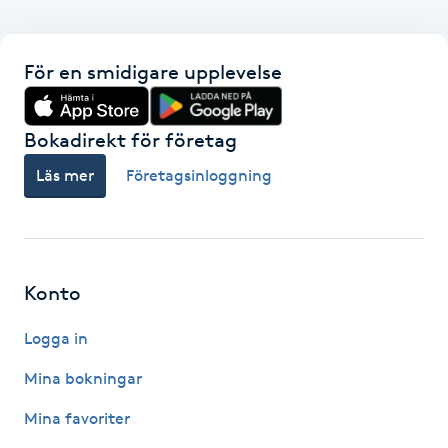
Fransk manikyr
För en smidigare upplevelse
Fransrengöring
Frekvensterapi
Bokadirekt för företag
Läs mer
Företagsinloggning
Friskvård
Friskvårdsmassage
Konto
Frisör
Logga in
Funktionsanalys
Mina bokningar
Färgning
Mina favoriter