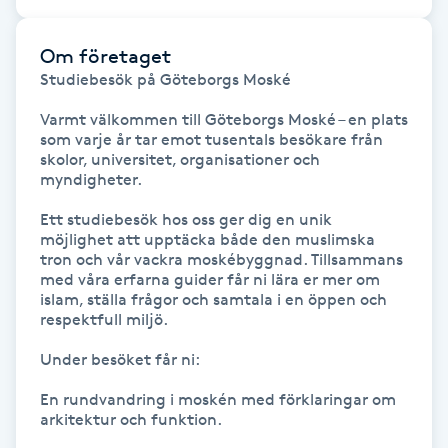
F
Om företaget
Face framing
Studiebesök på Göteborgs Moské

Varmt välkommen till Göteborgs Moské – en plats 
Faceliftmassage
som varje år tar emot tusentals besökare från 
skolor, universitet, organisationer och 
myndigheter.

Fet hårbotten
Ett studiebesök hos oss ger dig en unik 
möjlighet att upptäcka både den muslimska 
Fettreducering
tron och vår vackra moskébyggnad. Tillsammans 
med våra erfarna guider får ni lära er mer om 
islam, ställa frågor och samtala i en öppen och 
Fibromassage
respektfull miljö.

Fillers
Under besöket får ni:

En rundvandring i moskén med förklaringar om 
Fotmassage
arkitektur och funktion.
