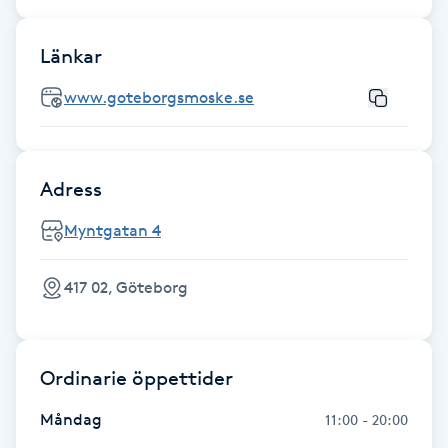
Brynformning
Länkar
Brynfärgning
www.goteborgsmoske.se
Brynplockning
Adress
Bröllopsuppsättning
Myntgatan 4
C
Celluliter
417 02, Göteborg
Coachning
Ordinarie öppettider
Color correction
Måndag
11:00 - 20:00