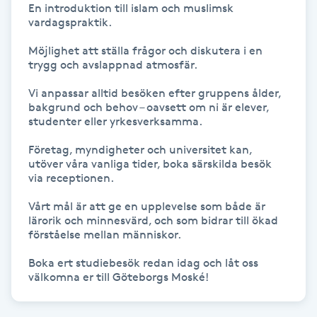
En introduktion till islam och muslimsk 
Fotsvamp
vardagspraktik.

Möjlighet att ställa frågor och diskutera i en 
Fotvård
trygg och avslappnad atmosfär.

Vi anpassar alltid besöken efter gruppens ålder, 
Fransar
bakgrund och behov – oavsett om ni är elever, 
studenter eller yrkesverksamma.

Fransborttagning
Företag, myndigheter och universitet kan, 
utöver våra vanliga tider, boka särskilda besök 
Fransfärgning
via receptionen.

Vårt mål är att ge en upplevelse som både är 
Fransförlängning
lärorik och minnesvärd, och som bidrar till ökad 
förståelse mellan människor.

Fransförlängning Megavolym
Boka ert studiebesök redan idag och låt oss 
Fransförlängning Volym