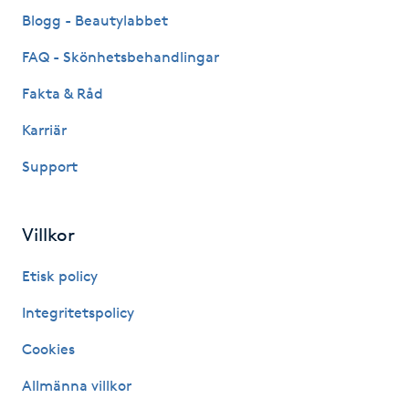
Blogg - Beautylabbet
IPL hårborttagning
FAQ - Skönhetsbehandlingar
IR-massage
Fakta & Råd
J
Karriär
Japansk massage
Support
K
K18
Villkor
Etisk policy
Katun fransar
Integritetspolicy
Kemisk peeling
Cookies
Keratinbehandling
Allmänna villkor