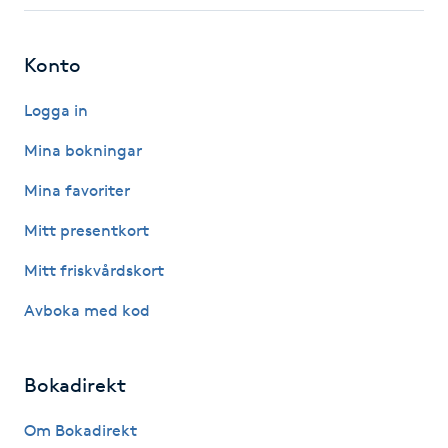
Hårborttagning
Konto
Hårbottenbehandling
Logga in
Hårförlängning
Mina bokningar
Hårvård
Mina favoriter
Mitt presentkort
Hälsa
Mitt friskvårdskort
Hälsprickor
Avboka med kod
I
Idrottsmassage
Bokadirekt
IPL
Om Bokadirekt