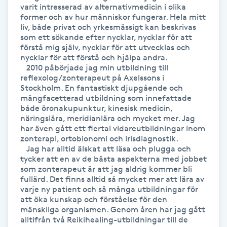
varit intresserad av alternativmedicin i olika 
Föning
former och av hur människor fungerar. Hela mitt 
G
liv, både privat och yrkesmässigt kan beskrivas 
som ett sökande efter nycklar, nycklar för att 
förstå mig själv, nycklar för att utvecklas och 
Gel naglar
nycklar för att förstå och hjälpa andra.

   2010 påbörjade jag min utbildning till 
reflexolog/zonterapeut på Axelssons i 
Gelenaglar
Stockholm. En fantastiskt djupgående och 
mångfacetterad utbildning som innefattade 
Gellack
både öronakupunktur, kinesisk medicin, 
näringslära, meridianlära och mycket mer. Jag 
har även gått ett flertal vidareutbildningar inom 
Gellack med förstärkning
zonterapi, ortobionomi och irisdiagnostik.

   Jag har alltid älskat att läsa och plugga och 
tycker att en av de bästa aspekterna med jobbet 
Gravidmassage
som zonterapeut är att jag aldrig kommer bli 
fullärd. Det finns alltid så mycket mer att lära av 
varje ny patient och så många utbildningar för 
Gravidyoga
att öka kunskap och förståelse för den 
mänskliga organismen. Genom åren har jag gått 
alltifrån två Reikihealing-utbildningar till de 
Gruppträning