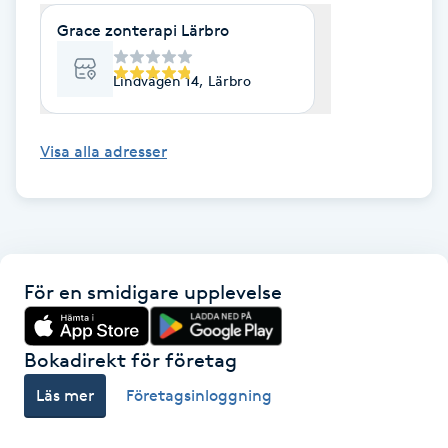
Hot Stone Massage
Grace zonterapi Lärbro
Hot yoga
Lindvägen 14, Lärbro
Hudföryngring
Visa alla adresser
Huduppstramning
Hudvård
För en smidigare upplevelse
Hyaluronsyra
Hyperhidros
Bokadirekt för företag
Läs mer
Företagsinloggning
Hypnos