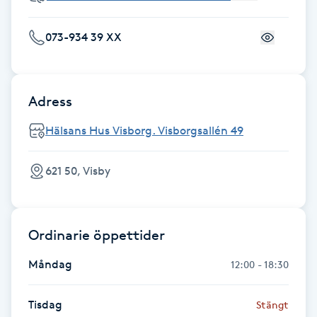
Fotsvamp
073-934 39 XX
Fotvård
Fransar
Adress
Hälsans Hus Visborg. Visborgsallén 49
Fransborttagning
621 50, Visby
Fransfärgning
Fransförlängning
Ordinarie öppettider
Fransförlängning Megavolym
Måndag
12:00 - 18:30
Fransförlängning Volym
Tisdag
Stängt