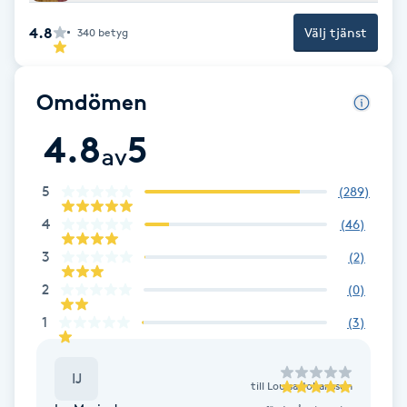
4.8
Brynformning
Välj tjänst
340
betyg
Brynfärgning
Omdömen
Brynplockning
4.8
5
av
Bröllopsuppsättning
5
(
289
)
C
4
(
46
)
3
(
2
)
Celluliter
2
(
0
)
Coachning
1
(
3
)
Color correction
IJ
till
Louisa Johansson