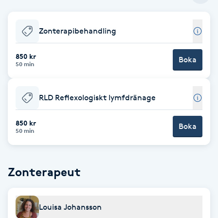
Babylights
Zonterapibehandling
Balayage
850 kr
Boka
50 min
Bambumassage
RLD Reflexologiskt lymfdränage
Barber
850 kr
Boka
Barnklippning
50 min
BIAB
Zonterapeut
Blowout
Louisa Johansson
Bottenfärg