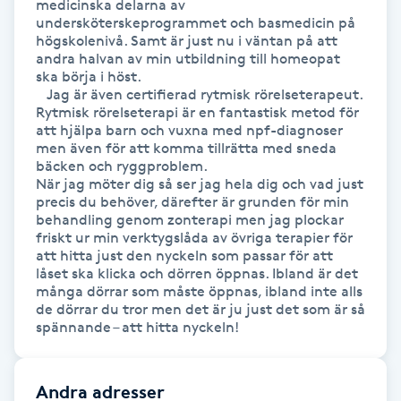
medicinska delarna av 
undersköterskeprogrammet och basmedicin på 
Gua Sha-massage
högskolenivå. Samt är just nu i väntan på att 
andra halvan av min utbildning till homeopat 
H
ska börja i höst.

   Jag är även certifierad rytmisk rörelseterapeut. 
Hatha Yoga
Rytmisk rörelseterapi är en fantastisk metod för 
att hjälpa barn och vuxna med npf-diagnoser 
men även för att komma tillrätta med sneda 
Headspa
bäcken och ryggproblem.   

När jag möter dig så ser jag hela dig och vad just 
precis du behöver, därefter är grunden för min 
Healing
behandling genom zonterapi men jag plockar 
friskt ur min verktygslåda av övriga terapier för 
att hitta just den nyckeln som passar för att 
Herrklippning
låset ska klicka och dörren öppnas. Ibland är det 
många dörrar som måste öppnas, ibland inte alls 
de dörrar du tror men det är ju just det som är så 
HIFU
Hollywood Peel
Andra adresser