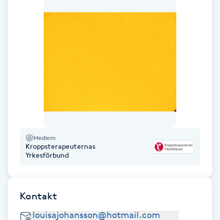
F
Face framing
Faceliftmassage
Fet hårbotten
Fettreducering
Medlem
Kroppsterapeuternas
Fibromassage
Yrkesförbund
Fillers
Kontakt
Fotmassage