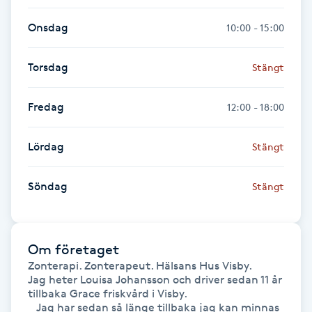
Fransk manikyr
Onsdag
10:00 - 15:00
Fransrengöring
Torsdag
Stängt
Frekvensterapi
Fredag
12:00 - 18:00
Friskvård
Lördag
Stängt
Friskvårdsmassage
Söndag
Stängt
Frisör
Om företaget
Funktionsanalys
Zonterapi. Zonterapeut. Hälsans Hus Visby.

Jag heter Louisa Johansson och driver sedan 11 år 
Färgning
tillbaka Grace friskvård i Visby. 

   Jag har sedan så länge tillbaka jag kan minnas 