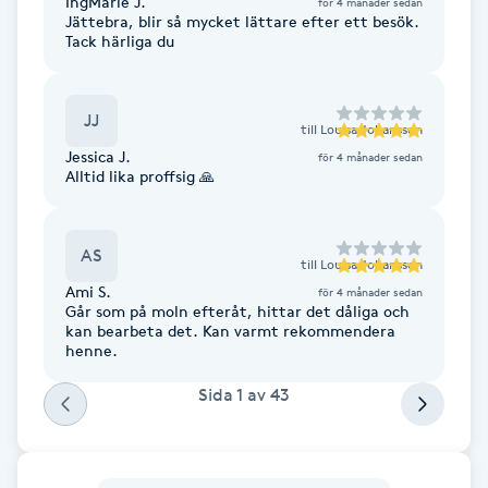
IngMarie J.
Cryoterapi
för 4 månader sedan
Jättebra, blir så mycket lättare efter ett besök.
D
Tack härliga du
Damklippning
JJ
till
Louisa Johansson
Dermapen
Jessica J.
för 4 månader sedan
Alltid lika proffsig 🙏
Diamantslipning
E
AS
till
Louisa Johansson
Ami S.
för 4 månader sedan
Enzympeeling
Går som på moln efteråt, hittar det dåliga och
kan bearbeta det. Kan varmt rekommendera
henne.
Extensions
Sida
1
av
43
Extensions borttagning
Eyeliner-tatuering