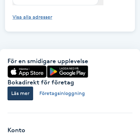
Kinesiologi
Visa alla adresser
Kinesisk medicin
Kiropraktik
För en smidigare upplevelse
Klangmassage
Klippning
Bokadirekt för företag
Läs mer
Företagsinloggning
Klippning & Slingor
Klippning ungdom
Konto
Koppningsmassage