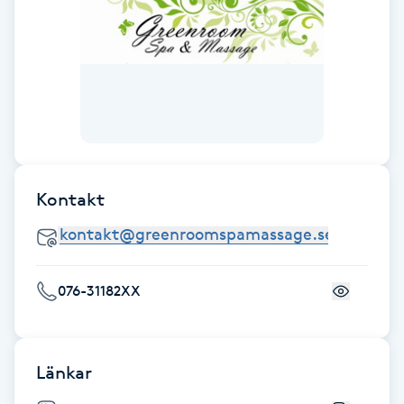
Föning
G
Gel naglar
Gelenaglar
Gellack
Kontakt
Gellack med förstärkning
076-31182XX
Gravidmassage
Gravidyoga
Länkar
Gruppträning