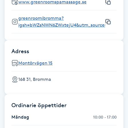
www.greenroomspamassage.se
Gua Sha-massage
greenroomibromma?
H
igsh=bWZsNWN6ZWxtejU4&utm_source=qr
Hatha Yoga
Adress
Headspa
Montörvägen 15
Healing
168 31, Bromma
Herrklippning
HIFU
Ordinarie öppettider
Hollywood Peel
Måndag
10:00 - 17:00