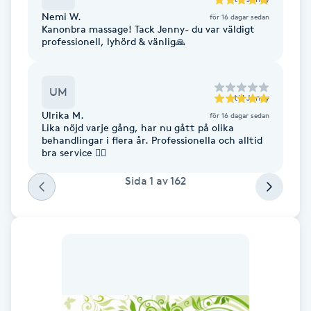
Fransk manikyr
Nemi W.
för 16 dagar sedan
Kanonbra massage! Tack Jenny- du var väldigt
professionell, lyhörd & vänlig🙏
Fransrengöring
Frekvensterapi
UM
till
Jenny
Ulrika M.
för 16 dagar sedan
Lika nöjd varje gång, har nu gått på olika
Friskvård
behandlingar i flera år. Professionella och alltid
bra service 👌🏼
Friskvårdsmassage
Sida
1
av
162
Frisör
Funktionsanalys
Färgning