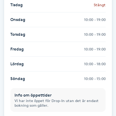
Hot Stone Massage
Tisdag
Stängt
Hot yoga
Onsdag
10:00 - 19:00
Hudföryngring
Torsdag
10:00 - 19:00
Huduppstramning
Fredag
10:00 - 19:00
Hudvård
Lördag
10:00 - 18:00
Hyaluronsyra
Söndag
10:00 - 15:00
Hyperhidros
Info om öppettider
Vi har inte öppet för Drop-In utan det är endast
Hypnos
bokning som gäller.