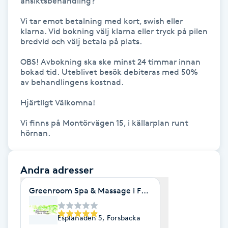
ansiktsbehandling?

IPL hårborttagning
Vi tar emot betalning med kort, swish eller 
klarna. Vid bokning välj klarna eller tryck på pilen 
bredvid och välj betala på plats.

IR-massage
OBS! Avbokning ska ske minst 24 timmar innan 
J
bokad tid. Uteblivet besök debiteras med 50% 
av behandlingens kostnad.

Japansk massage
Hjärtligt Välkomna!

K
Vi finns på Montörvägen 15, i källarplan runt 
K18
hörnan.
Katun fransar
Andra adresser
Kemisk peeling
Greenroom Spa & Massage i Forsbacka
Keratinbehandling
Esplanaden 5, Forsbacka