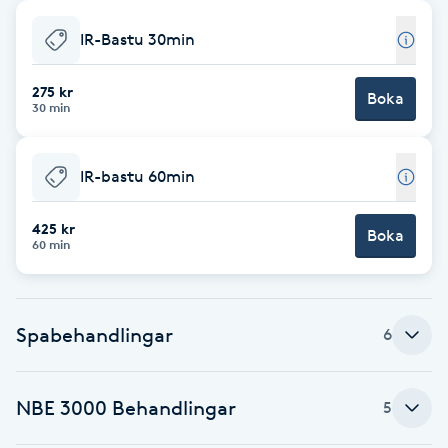
Babylights
IR-Bastu 30min
Balayage
275 kr
Boka
30 min
Bambumassage
IR-bastu 60min
Barber
425 kr
Boka
60 min
Barnklippning
BIAB
Spabehandlingar
6
Blowout
NBE 3000 Behandlingar
5
Bottenfärg