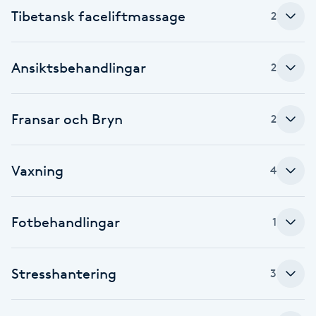
Cryoterapi
Tibetansk faceliftmassage
2
D
Damklippning
Ansiktsbehandlingar
2
Dermapen
Fransar och Bryn
2
Diamantslipning
E
Vaxning
4
Enzympeeling
Fotbehandlingar
1
Extensions
Stresshantering
3
Extensions borttagning
Eyeliner-tatuering