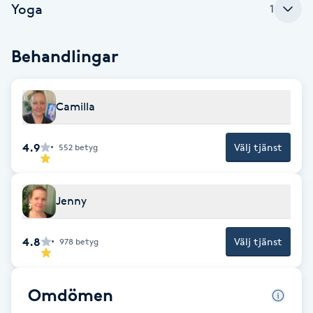
Yoga
1
F
Behandlingar
Face framing
Faceliftmassage
Camilla
Fet hårbotten
4.9
Välj tjänst
552
betyg
Fettreducering
Jenny
Fibromassage
4.8
Välj tjänst
978
betyg
Fillers
Fotmassage
Omdömen