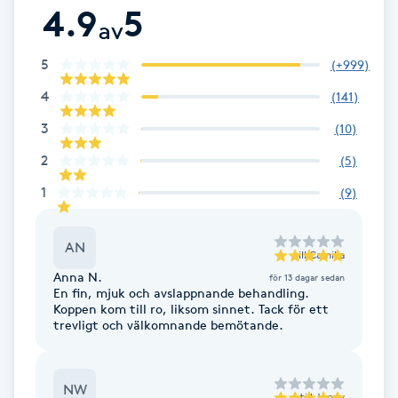
4.9
5
Fotsvamp
av
5
(
+999
)
Fotvård
4
(
141
)
Fransar
3
(
10
)
2
(
5
)
Fransborttagning
1
(
9
)
Fransfärgning
AN
till
Camilla
Fransförlängning
Anna N.
för 13 dagar sedan
En fin, mjuk och avslappnande behandling.
Koppen kom till ro, liksom sinnet. Tack för ett
Fransförlängning Megavolym
trevligt och välkomnande bemötande.
Fransförlängning Volym
NW
till
Jenny