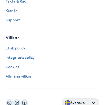
Fakta & Råd
Karriär
LED-ljusterapi
Support
Liktornar
Villkor
LPG
Etisk policy
LPG-behandling
Integritetspolicy
LPG-massage
Cookies
Allmäna villkor
Luggklippning
Lymfmassage
Svenska
Läpptatuering