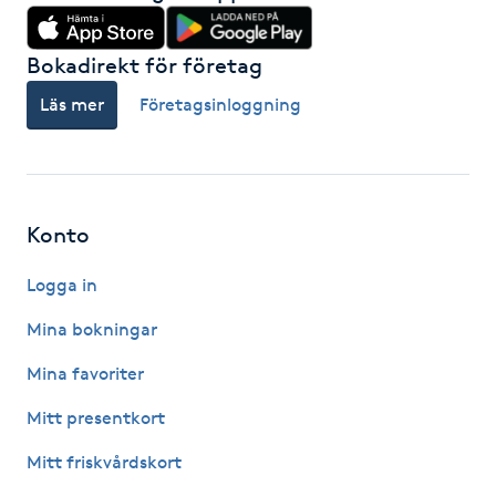
Hårborttagning
Bokadirekt för företag
Hårbottenbehandling
Läs mer
Företagsinloggning
Hårförlängning
Hårvård
Konto
Hälsa
Logga in
Hälsprickor
Mina bokningar
I
Mina favoriter
Idrottsmassage
Mitt presentkort
Mitt friskvårdskort
IPL