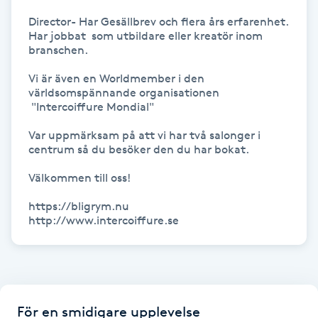
Hot Stone Massage
Director- Har Gesällbrev och flera års erfarenhet. 
Har jobbat  som utbildare eller kreatör inom 
Hot yoga
branschen.

Vi är även en Worldmember i den 
Hudföryngring
världsomspännande organisationen 
 "Intercoiffure Mondial"

Huduppstramning
Var uppmärksam på att vi har två salonger i 
centrum så du besöker den du har bokat.

Hudvård
Välkommen till oss!

https://bligrym.nu

Hyaluronsyra
http://www.intercoiffure.se
Hyperhidros
Hypnos
För en smidigare upplevelse