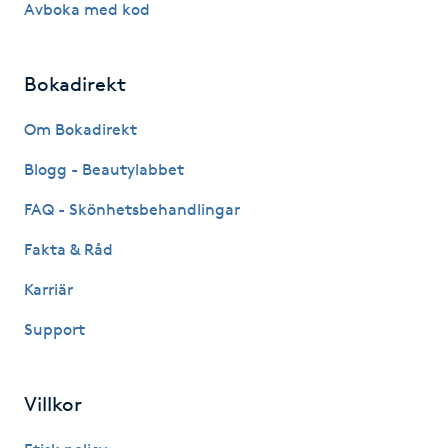
Avboka med kod
IPL hårborttagning
Bokadirekt
IR-massage
J
Om Bokadirekt
Blogg - Beautylabbet
Japansk massage
K
FAQ - Skönhetsbehandlingar
Fakta & Råd
K18
Karriär
Katun fransar
Support
Kemisk peeling
Villkor
Keratinbehandling