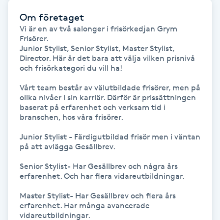
Om företaget
Gua Sha-massage
Vi är en av två salonger i frisörkedjan Grym 
H
Frisörer. 

Junior Stylist, Senior Stylist, Master Stylist, 
Director. Här är det bara att välja vilken prisnivå 
Hatha Yoga
och frisörkategori du vill ha! 

Vårt team består av välutbildade frisörer, men på 
Headspa
olika nivåer i sin karriär. Därför är prissättningen 
baserat på erfarenhet och verksam tid i 
Healing
branschen, hos våra frisörer.

Junior Stylist - Färdigutbildad frisör men i väntan 
Herrklippning
på att avlägga Gesällbrev.

Senior Stylist- Har Gesällbrev och några års 
HIFU
erfarenhet. Och har flera vidareutbildningar.

Master Stylist- Har Gesällbrev och flera års 
Hollywood Peel
erfarenhet. Har många avancerade 
vidareutbildningar.
