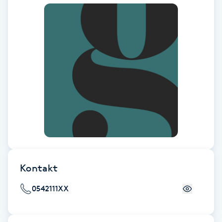
Fransk manikyr
Fransrengöring
Frekvensterapi
Friskvård
Friskvårdsmassage
Frisör
Kontakt
Funktionsanalys
0542111XX
Färgning