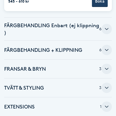
Cryoterapi
Boka
545 - 610 kr
D
Damklippning
FÄRGBEHANDLING Enbart (ej klippning
6
)
Dermapen
FÄRGBEHANDLING + KLIPPNING
6
Diamantslipning
E
FRANSAR & BRYN
3
Enzympeeling
Extensions
TVÄTT & STYLING
3
Extensions borttagning
EXTENSIONS
1
Eyeliner-tatuering