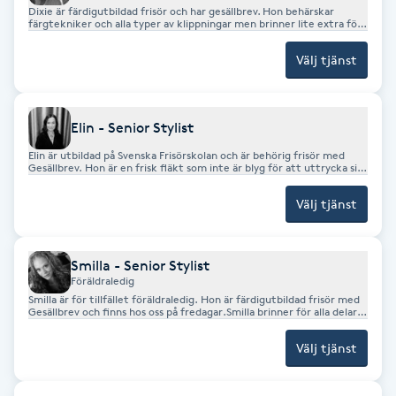
Dixie är färdigutbildad frisör och har gesällbrev. Hon behärskar
Fotsvamp
färgtekniker och alla typer av klippningar men brinner lite extra för
lockiga hår. Dixie tävlade i yrkes-SM 2024 och knep där en
hedersvärd bronsmedalj.
Välj tjänst
Fotvård
Fransar
Elin - Senior Stylist
Elin är utbildad på Svenska Frisörskolan och är behörig frisör med
Fransborttagning
Gesällbrev. Hon är en frisk fläkt som inte är blyg för att uttrycka sin
kreativitet i färg och form. Elin jobbar på båda våra salonger.
Välj tjänst
Fransfärgning
Fransförlängning
Smilla - Senior Stylist
Föräldraledig
Smilla är för tillfället föräldraledig. Hon är färdigutbildad frisör med
Gesällbrev och finns hos oss på fredagar.Smilla brinner för alla delar
Fransförlängning Megavolym
av yrket men lite extra för blonderingstekniker.
Välj tjänst
Fransförlängning Volym