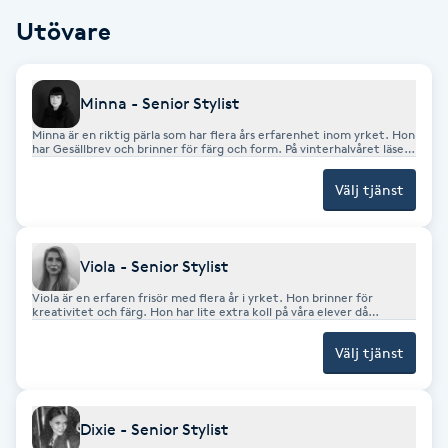
Utövare
F
Face framing
Minna - Senior Stylist
Faceliftmassage
Minna är en riktig pärla som har flera års erfarenhet inom yrket. Hon
har Gesällbrev och brinner för färg och form. På vinterhalvåret läser
hon konst och jobbar hon hos oss under sina lov och lite helger.
Fet hårbotten
Välj tjänst
Fettreducering
Viola - Senior Stylist
Viola är en erfaren frisör med flera år i yrket. Hon brinner för
Fibromassage
kreativitet och färg. Hon har lite extra koll på våra elever då
utbildning ligger henne varmt om hjärtat.
Välj tjänst
Fillers
Fotmassage
Dixie - Senior Stylist