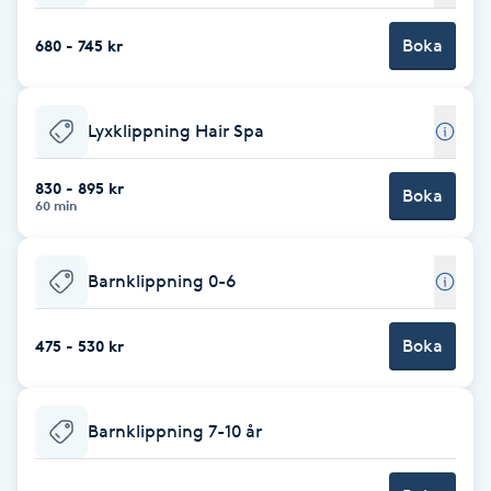
Brynformning
Boka
680 - 745 kr
Brynfärgning
Lyxklippning Hair Spa
Brynplockning
830 - 895 kr
Boka
60 min
Bröllopsuppsättning
C
Barnklippning 0-6
Celluliter
Boka
475 - 530 kr
Coachning
Barnklippning 7-10 år
Color correction