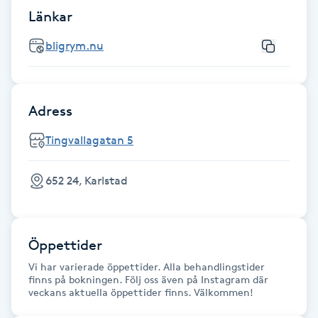
Föning
Länkar
G
bligrym.nu
Gel naglar
Adress
Gelenaglar
Tingvallagatan 5
Gellack
652 24, Karlstad
Gellack med förstärkning
Gravidmassage
Öppettider
Vi har varierade öppettider. Alla behandlingstider
Gravidyoga
finns på bokningen. Följ oss även på Instagram där
veckans aktuella öppettider finns. Välkommen!
Gruppträning