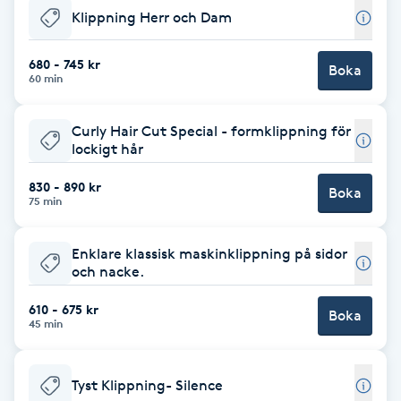
Klippning Herr och Dam
Babylights
680 - 745 kr
Boka
60 min
Balayage
Curly Hair Cut Special - formklippning för
Bambumassage
lockigt hår
Barber
830 - 890 kr
Boka
75 min
Barnklippning
Enklare klassisk maskinklippning på sidor
och nacke.
BIAB
610 - 675 kr
Boka
45 min
Blowout
Bottenfärg
Tyst Klippning- Silence