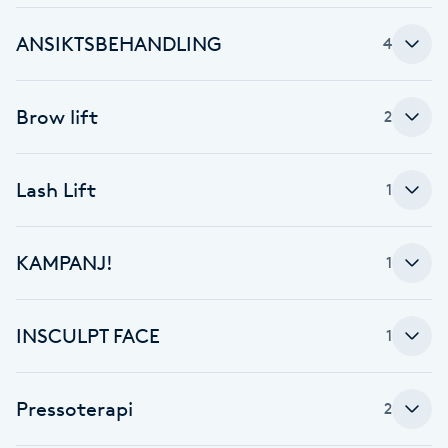
Fotsvamp
ANSIKTSBEHANDLING
4
Fotvård
Brow lift
2
Fransar
Lash Lift
Fransborttagning
1
Fransfärgning
KAMPANJ!
1
Fransförlängning
INSCULPT FACE
1
Fransförlängning Megavolym
Pressoterapi
2
Fransförlängning Volym