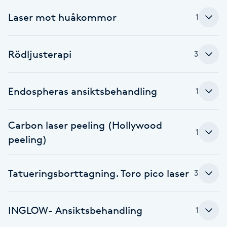
Fransk manikyr
Laser mot huåkommor
1
Fransrengöring
Rödljusterapi
3
Frekvensterapi
Endospheras ansiktsbehandling
1
Friskvård
Friskvårdsmassage
Carbon laser peeling (Hollywood
1
peeling)
Frisör
Tatueringsborttagning. Toro pico laser
3
Funktionsanalys
Färgning
INGLOW- Ansiktsbehandling
1