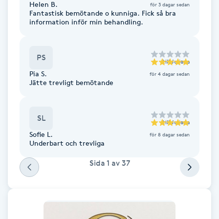
Helen B.
för 3 dagar sedan
Hot Stone Massage
Fantastisk bemötande o kunniga. Fick så bra
information inför min behandling.
Hot yoga
PS
Hudföryngring
till
Juliana
Pia S.
för 4 dagar sedan
Jätte trevligt bemötande
Huduppstramning
Hudvård
SL
till
Juliana
Sofie L.
för 8 dagar sedan
Hyaluronsyra
Underbart och trevliga
Sida
1
av
37
Hyperhidros
Hypnos