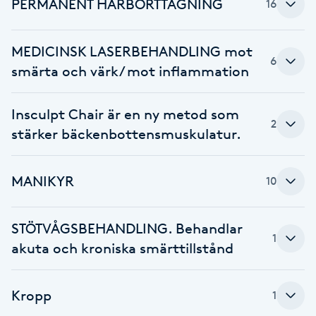
PERMANENT HÅRBORTTAGNING
16
F
MEDICINSK LASERBEHANDLING mot
Face framing
6
smärta och värk/ mot inflammation
Faceliftmassage
Insculpt Chair är en ny metod som
2
stärker bäckenbottensmuskulatur.
Fet hårbotten
Fettreducering
MANIKYR
10
Fibromassage
STÖTVÅGSBEHANDLING. Behandlar
1
akuta och kroniska smärttillstånd
Fillers
Fotmassage
Kropp
1