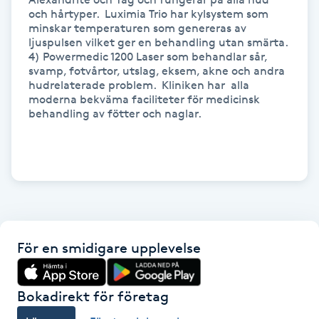
och hårtyper.  Luximia Trio har kylsystem som 
minskar temperaturen som genereras av 
LED-ljusterapi
ljuspulsen vilket ger en behandling utan smärta.

4) Powermedic 1200 Laser som behandlar sår, 
svamp, fotvårtor, utslag, eksem, akne och andra 
Liktornar
hudrelaterade problem.  Kliniken har  alla 
moderna bekväma faciliteter för medicinsk 
behandling av fötter och naglar.

LPG
LPG-behandling
LPG-massage
Luggklippning
För en smidigare upplevelse
Lymfmassage
Bokadirekt för företag
Läpptatuering