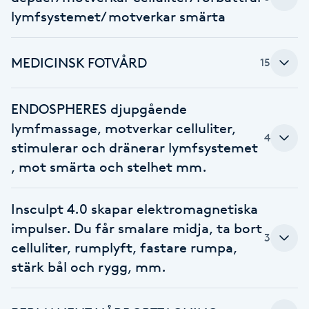
Cryoterapi
lymfsystemet/ motverkar smärta
D
Damklippning
MEDICINSK FOTVÅRD
15
Dermapen
ENDOSPHERES djupgående
lymfmassage, motverkar celluliter,
Diamantslipning
4
stimulerar och dränerar lymfsystemet
E
, mot smärta och stelhet mm.
Enzympeeling
Insculpt 4.0 skapar elektromagnetiska
impulser. Du får smalare midja, ta bort
Extensions
3
celluliter, rumplyft, fastare rumpa,
stärk bål och rygg, mm.
Extensions borttagning
Eyeliner-tatuering