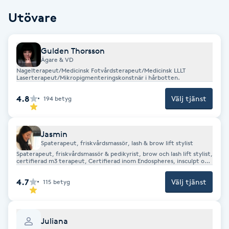
Föning
Utövare
G
Gulden Thorsson
Gel naglar
Ägare & VD
Nagelterapeut/Medicinsk Fotvårdsterapeut/Medicinsk LLLT
Laserterapeut/Mikropigmenteringskonstnär i hårbotten.
Gelenaglar
4.8
Välj tjänst
194
betyg
Gellack
Jasmin
Gellack med förstärkning
Spaterapeut, friskvårdsmassör, lash & brow lift stylist
Spaterapeut, friskvårdsmassör & pedikyrist, brow och lash lift stylist,
certifierad m3 terapeut, Certifierad inom Endospheres, insculpt och
Gravidmassage
insculpt 4.0 Utbildad i laserhårbortagning och mycket
annat.Manikyr.
4.7
Välj tjänst
115
betyg
Gravidyoga
Juliana
Gruppträning