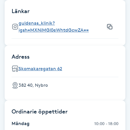
Länkar
IPL hårborttagning
guldenas_klinik?
IR-massage
igsh=MXNiMGI0eWhtdGcwZA==
J
Japansk massage
Adress
K
Skomakaregatan 62
K18
382 40, Nybro
Katun fransar
Kemisk peeling
Ordinarie öppettider
Keratinbehandling
Måndag
10:00 - 18:00