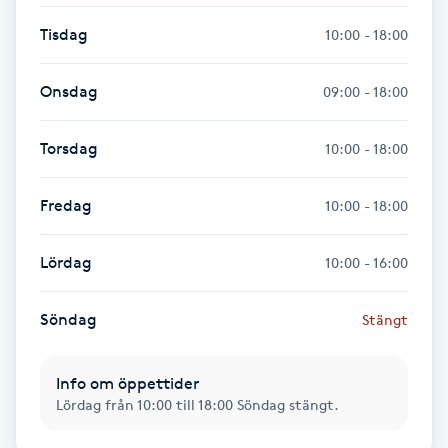
Kinesiologi
Tisdag
10:00 - 18:00
Kinesisk medicin
Onsdag
09:00 - 18:00
Kiropraktik
Torsdag
10:00 - 18:00
Klangmassage
Fredag
10:00 - 18:00
Klippning
Lördag
10:00 - 16:00
Klippning & Slingor
Söndag
Stängt
Klippning ungdom
Info om öppettider
Lördag från 10:00 till 18:00 Söndag stängt.
Koppningsmassage