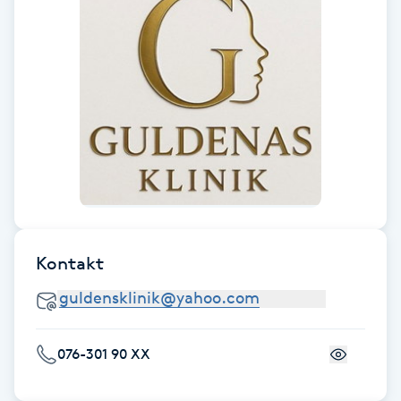
Hårborttagning
Hårbottenbehandling
Hårförlängning
Hårvård
Hälsa
Kontakt
Hälsprickor
I
Idrottsmassage
076-301 90 XX
IPL