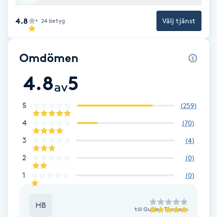
4.8
Välj tjänst
Gua Sha-massage
24
betyg
H
Omdömen
Hatha Yoga
4.8
5
av
Headspa
5
(
259
)
Healing
4
(
70
)
3
(
4
)
Herrklippning
2
(
0
)
HIFU
1
(
0
)
Hollywood Peel
HB
till
Gulden Thorsson