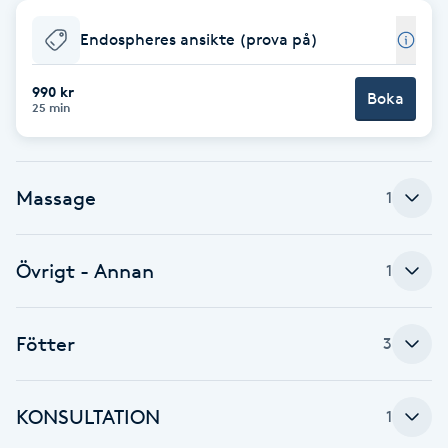
Babylights
Endospheres ansikte (prova på)
Balayage
990 kr
Boka
25 min
Bambumassage
Massage
1
Barber
Barnklippning
Övrigt - Annan
1
BIAB
Fötter
3
Blowout
KONSULTATION
1
Bottenfärg