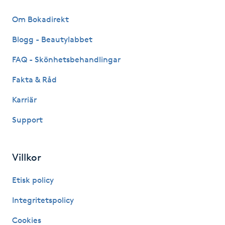
Megavolymfransar
Om Bokadirekt
Melasma
Blogg - Beautylabbet
FAQ - Skönhetsbehandlingar
Mesoterapi
Fakta & Råd
MicroPen
Karriär
Support
Microshading
Mixfransar
Villkor
N
Etisk policy
Nagelförlängning
Integritetspolicy
Nagelförlängning akryl
Cookies