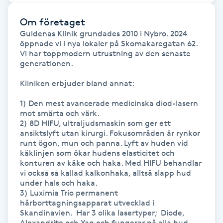
Kosmetisk tatuering
Om företaget
Guldenas Klinik grundades 2010 i Nybro. 2024 
Kostrådgivning
öppnade vi i nya lokaler på Skomakaregatan 62. 
Vi har toppmodern utrustning av den senaste 
generationen. 

Kroppsinpackning
Kliniken erbjuder bland annat:

Kroppspeeling
1) Den mest avancerade medicinska diod-lasern 
mot smärta och värk.

2) 8D HIFU, ultraljudsmaskin som ger ett 
Käkledsbehandling
ansiktslyft utan kirurgi. Fokusområden är rynkor 
runt ögon, mun och panna. Lyft av huden vid 
käklinjen som ökar hudens elasticitet och 
Kärlbehandling
konturen av käke och haka. Med HIFU behandlar 
L
vi också så kallad kalkonhaka, alltså slapp hud 
under hals och haka.

3) Luximia Trio permanent 
Laserbehandling
hårborttagningsapparat utvecklad i 
Skandinavien.  Har 3 olika lasertyper;  Diode, 
Lashlift Keratin
Alexandrite och Yag och fungerar på alla hud 