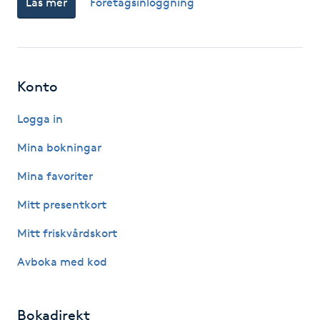
Läs mer
Företagsinloggning
M
Makeup
Konto
Manikyr & Pedikyr
Logga in
Massage
Mina bokningar
Medial vägledning
Mina favoriter
Mitt presentkort
Medicinsk massage
Mitt friskvårdskort
Meditation
Avboka med kod
Medium
Bokadirekt