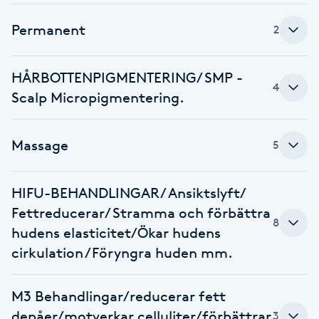
Brynformning
Permanent
2
Brynfärgning
HÅRBOTTENPIGMENTERING/ SMP -
4
Scalp Micropigmentering.
Brynplockning
Massage
5
Bröllopsuppsättning
C
HIFU-BEHANDLINGAR/ Ansiktslyft/
Celluliter
Fettreducerar/ Stramma och förbättra
8
hudens elasticitet/Ökar hudens
Coachning
cirkulation /Föryngra huden mm.
Color correction
M3 Behandlingar/reducerar fett
depåer/motverkar celluliter/förbättrar
3