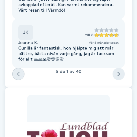
avkopplad efteråt. Kan varmt rekommendera.
F
Värt resan till Värmdö!
Face framing
JK
till
Gunilla Lundblad
Faceliftmassage
Joanna K.
för 5 månader sedan
Gunilla är fantastisk, hon hjälpte mig att mår
bättre, bästa nivån varje gång, jag är tacksam
Fet hårbotten
för allt 🙏🙏🙏🌸🌸🌸🌸
Sida
1
av
40
Fettreducering
Fibromassage
Fillers
Fotmassage