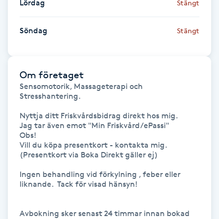
Lördag
Stängt
Föning
G
Söndag
Stängt
Gel naglar
Om företaget
Gelenaglar
Sensomotorik, Massageterapi och 
Stresshantering. 

Gellack
Nyttja ditt Friskvårdsbidrag direkt hos mig.

Jag tar även emot "Min Friskvård/ePassi" 

Gellack med förstärkning
Obs! 

Vill du köpa presentkort - kontakta mig.  
(Presentkort via Boka Direkt gäller ej)

Gravidmassage
Ingen behandling vid förkylning , feber eller 
liknande.  Tack för visad hänsyn! 

Gravidyoga
Gruppträning
Avbokning sker senast 24 timmar innan bokad 