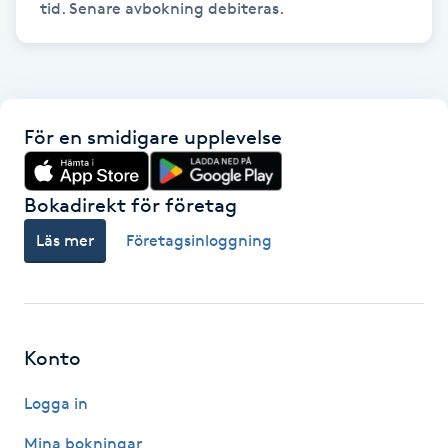
tid. Senare avbokning debiteras.
Gua Sha-massage
H
Hatha Yoga
För en smidigare upplevelse
Headspa
Bokadirekt för företag
Healing
Läs mer
Företagsinloggning
Herrklippning
HIFU
Konto
Logga in
Hollywood Peel
Mina bokningar