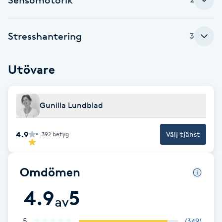
Brynformning
Stresshantering
3
Brynfärgning
Utövare
Brynplockning
Bröllopsuppsättning
Gunilla Lundblad
C
4.9
Välj tjänst
392
betyg
Celluliter
Coachning
Omdömen
4.9
5
Color correction
av
5
(
349
)