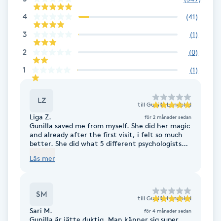
Cryoterapi
4
(
41
)
D
3
(
1
)
Damklippning
2
(
0
)
Dermapen
1
(
1
)
Diamantslipning
LZ
till
Gunilla Lundblad
E
Liga Z.
för 2 månader sedan
Gunilla saved me from myself. She did her magic
and already after the first visit, i felt so much
Enzympeeling
better. She did what 5 different psychologists
couldn't. Thank you, from the bottom of my
Läs mer
heart. ❤️❤️❤️
Extensions
Extensions borttagning
SM
till
Gunilla Lundblad
Sari M.
för 4 månader sedan
Eyeliner-tatuering
Gunilla är jätte duktig. Man känner sig super