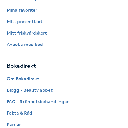
Hot Stone Massage
Mina favoriter
Hot yoga
Mitt presentkort
Mitt friskvårdskort
Hudföryngring
Avboka med kod
Huduppstramning
Bokadirekt
Hudvård
Om Bokadirekt
Hyaluronsyra
Blogg - Beautylabbet
Hyperhidros
FAQ - Skönhetsbehandlingar
Fakta & Råd
Hypnos
Karriär