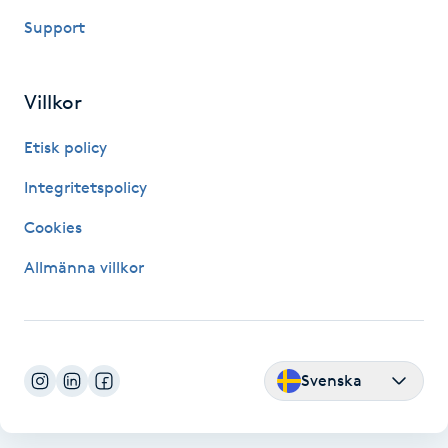
Hårborttagning
Support
Hårbottenbehandling
Villkor
Hårförlängning
Etisk policy
Hårvård
Integritetspolicy
Cookies
Hälsa
Allmänna villkor
Hälsprickor
I
Idrottsmassage
Svenska
IPL