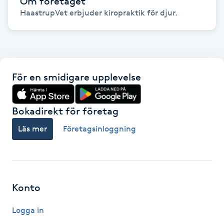
Om företaget
Föning
HaastrupVet erbjuder kiropraktik för djur.
G
Gel naglar
För en smidigare upplevelse
Gelenaglar
Gellack
Bokadirekt för företag
Läs mer
Företagsinloggning
Gellack med förstärkning
Gravidmassage
Konto
Gravidyoga
Logga in
Gruppträning