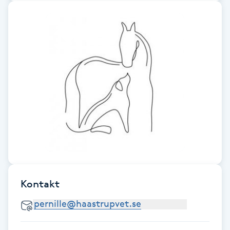
F
Face framing
Faceliftmassage
Fet hårbotten
Fettreducering
Fibromassage
Kontakt
Fillers
Fotmassage