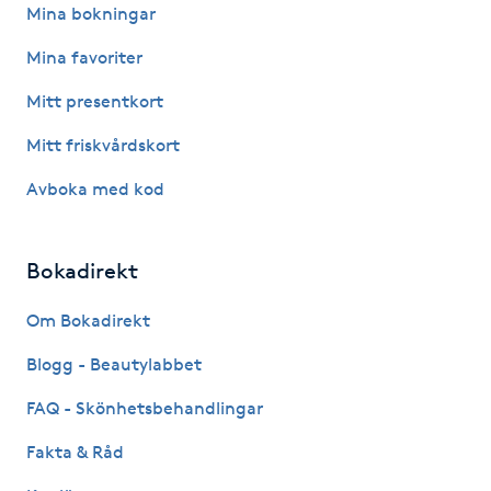
Mina bokningar
Gua Sha-massage
Mina favoriter
H
Mitt presentkort
Hatha Yoga
Mitt friskvårdskort
Avboka med kod
Headspa
Healing
Bokadirekt
Herrklippning
Om Bokadirekt
Blogg - Beautylabbet
HIFU
FAQ - Skönhetsbehandlingar
Hollywood Peel
Fakta & Råd