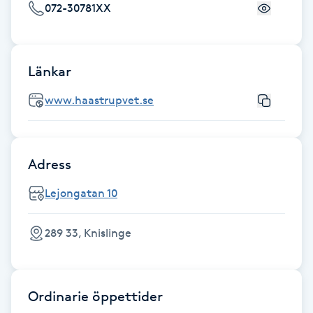
072-30781XX
Fotsvamp
Fotvård
Länkar
Fransar
www.haastrupvet.se
Fransborttagning
Adress
Fransfärgning
Lejongatan 10
Fransförlängning
289 33, Knislinge
Fransförlängning Megavolym
Fransförlängning Volym
Ordinarie öppettider