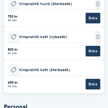
Kiropraktik hund (återbesök)
Babylights
750 kr
Boka
45 min
Balayage
Bambumassage
Kiropraktik katt (nybesök)
Barber
800 kr
Boka
45 min
Barnklippning
Kiropraktik katt (återbesök)
BIAB
650 kr
Boka
30 min
Blowout
Bottenfärg
Personal