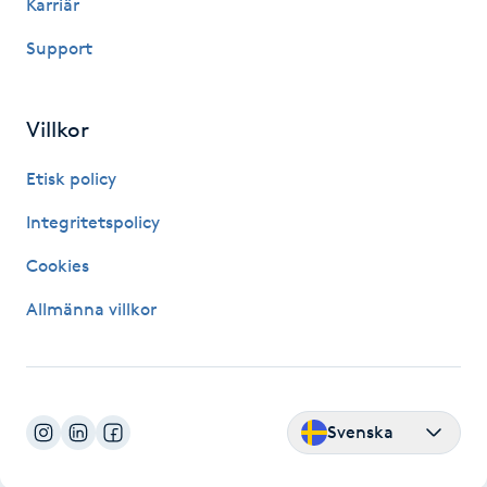
Karriär
Hot Stone Massage
Support
Hot yoga
Villkor
Hudföryngring
Etisk policy
Huduppstramning
Integritetspolicy
Hudvård
Cookies
Allmänna villkor
Hyaluronsyra
Hyperhidros
Svenska
Hypnos