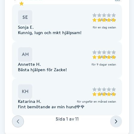
Cryoterapi
D
SE
till
Pernille
Damklippning
Sonja E.
för en dag sedan
Kunnig, lugn och mkt hjälpsam!
Dermapen
AH
till
Pernille
Diamantslipning
Annette H.
för 9 dagar sedan
E
Bästa hjälpen för Zacke!
Enzympeeling
KH
till
Pernille
Extensions
Katarina H.
för ungefär en månad sedan
Fint bemötande av min hund🌹🌹
Extensions borttagning
Sida
1
av
11
Eyeliner-tatuering