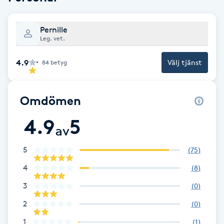
Brynformning
Pernille
Leg. vet.
Brynfärgning
4.9
Välj tjänst
84
betyg
Brynplockning
Omdömen
Bröllopsuppsättning
C
4.9
5
av
Celluliter
5
(
75
)
4
(
8
)
Coachning
3
(
0
)
Color correction
2
(
0
)
1
(
1
)