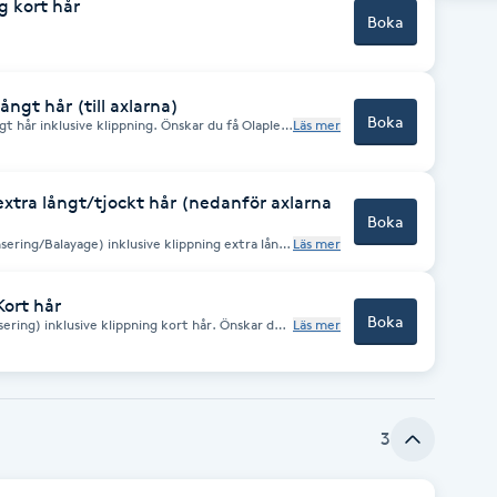
g kort hår
Boka
ngt hår (till axlarna)
Boka
t hår inklusive klippning. Önskar du få Olaplex
Läs mer
tra på priset.
xtra långt/tjockt hår (nedanför axlarna
Boka
ering/Balayage) inklusive klippning extra långt
Läs mer
 och längre) Önskar du få Olaplex i behandlingen
Kort hår
Boka
ering) inklusive klippning kort hår. Önskar du
Läs mer
et 400:- extra på priset.
3