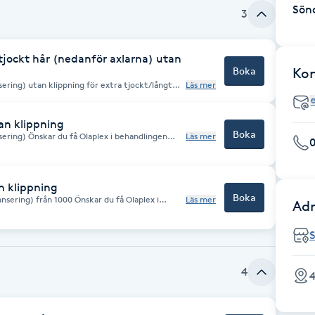
Sön
3
tjockt hår (nedanför axlarna) utan
Boka
Ko
ering) utan klippning för extra tjockt/långt
Läs mer
kar du få Olaplex i behandlingen tillkommer
an klippning
Boka
ering) Önskar du få Olaplex i behandlingen
Läs mer
n klippning
Boka
nsering) från 1000 Önskar du få Olaplex i
Läs mer
Adr
ra på priset.
4
4