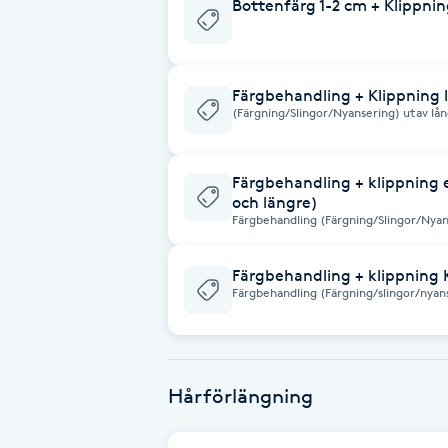
Bottenfärg 1-2 cm + Klippnin
Cryoterapi
D
Damklippning
Färgbehandling + Klippning lå
(Färgning/Slingor/Nyansering) utav lång
i behandlingen tillkommer det 400:- ex
Dermapen
Färgbehandling + klippning e
och längre)
Diamantslipning
Färgbehandling (Färgning/Slingor/Nyans
E
och/eller tjockt hår (nedanför axlarna
tillkommer det 500:- extra på priset.
Färgbehandling + klippning 
Enzympeeling
Färgbehandling (Färgning/slingor/nyans
få Olaplex i behandlingen tillkommer d
Extensions
Hårförlängning
Extensions borttagning