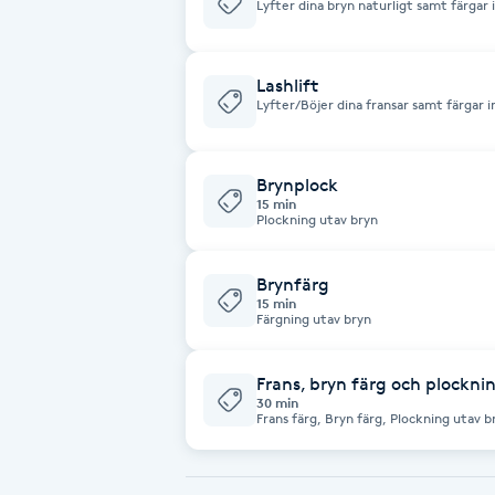
Lyfter dina bryn naturligt samt färgar
Babylights
Lashlift
Lyfter/Böjer dina fransar samt färgar
Balayage
Bambumassage
Brynplock
15 min
Plockning utav bryn
Barber
Brynfärg
Barnklippning
15 min
Färgning utav bryn
BIAB
Frans, bryn färg och plockni
30 min
Blowout
Frans färg, Bryn färg, Plockning utav b
Bottenfärg