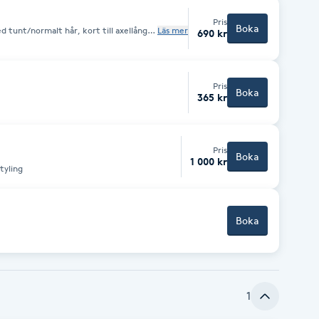
Pris
Boka
d tunt/normalt hår, kort till axellångt
Läs mer
690 kr
å bokar du behandlingen klippning långt
g, klippning och styling. Osäker på din
Pris
Boka
365 kr
Pris
Boka
1 000 kr
tyling
Boka
1