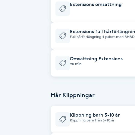
Eyeliner-tatuering
Extensions omsättning
F
Face framing
Extensions full hårförlängn
Full hårförlängning 4 paket med BHBD
Faceliftmassage
Omsättning Extensions
Fet hårbotten
90 min
Fettreducering
Fibromassage
Hår Klippningar
Fillers
Klippning barn 5-10 år
Klippning barn från 5-10 år
Fotmassage