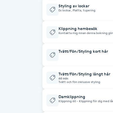
Styling av lockar
Fotsvamp
Ex lockar, Platta, tupering
Fotvård
Klippning hembesök
Kontakta mig innan denna bokning görs
Fransar
Gäller alla typer av klippningar barn s
tillkommer en extra avgift för resväg.
stämma av typ av hår/klippning och ön
Fransborttagning
Tvätt/Fön/Styling kort hår
Fransfärgning
Tvätt/Fön/Styling långt hår
Fransförlängning
60 min
Tvätt och fön inklusive styling
Fransförlängning Megavolym
Damklippning
Klippning 60 - Klippning för dig med lå
kort och tjockt hår som kräver längre 
Fransförlängning Volym
styling. Konsultation, klippning, fönin
kontakta mig på 0765654608