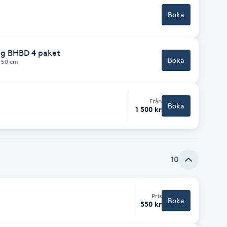
Boka
ing BHBD 4 paket
Boka
 50 cm
Från
Boka
1 500 kr
10
Pris
Boka
550 kr