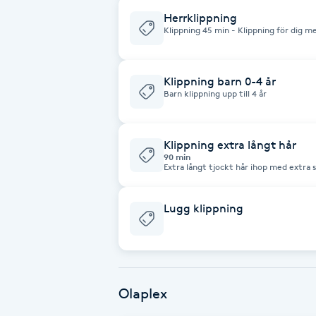
Herrklippning
Fransk manikyr
Klippning 45 min - Klippning för dig me
hår. Om håret är längre eller tjockt s
hår/60 min. Konsultation, schamponerin
Fransrengöring
bokning kontakta mig på 0765654608
Klippning barn 0-4 år
Barn klippning upp till 4 år
Frekvensterapi
Friskvård
Klippning extra långt hår
90 min
Extra långt tjockt hår ihop med extra s
Friskvårdsmassage
Lugg klippning
Frisör
Funktionsanalys
Olaplex
Färgning