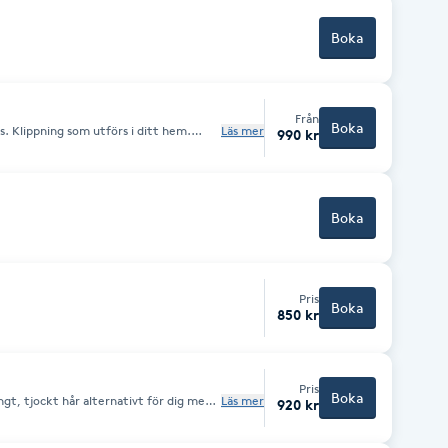
Boka
Från
Boka
. Klippning som utförs i ditt hem.
Läs mer
990 kr
om äldre. Endast i västra Göteborg. Det
 Kontakta mig vid bokning för att
skemål inför besöket, adress etc.
Boka
Pris
Boka
850 kr
Pris
Boka
ngt, tjockt hår alternativt för dig med
Läs mer
920 kr
tid på både klippning, föning och
g, styling. Osäker på din bokning