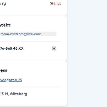
dag
Stängt
ntakt
076-565 46 XX
ess
Sveagatan 25
13 14, Göteborg