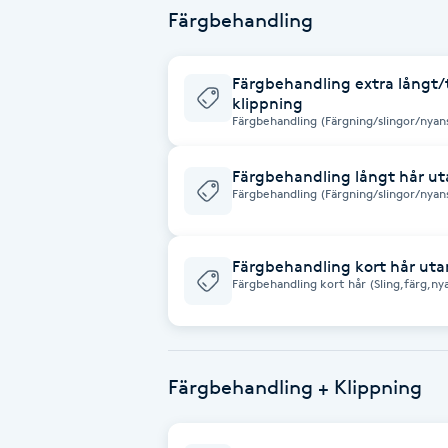
Färgbehandling
Brynformning
Färgbehandling extra långt/
Brynfärgning
klippning
Färgbehandling (Färgning/slingor/nyans
hår. (Nedanför axlarna och längre) Öns
det 400:- extra på priset.
Brynplockning
Färgbehandling långt hår ut
Färgbehandling (Färgning/slingor/nyans
tillkommer det 400:- extra på priset.
Bröllopsuppsättning
C
Färgbehandling kort hår uta
Färgbehandling kort hår (Sling,färg,nya
Celluliter
behandlingen tillkommer det 400:- ext
Coachning
Färgbehandling + Klippning
Color correction