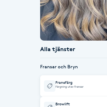
Alternativmedicin
Andningsmassage
Ansiktslyft utan kirurgi
Aromamassage
Alla tjänster
Ashtanga Yoga
Fransar och Bryn
Ayurveda
Fransfärg
Ayurvedisk Massage
Färgning utav fransar
Ansiktsbehandling djuprengörande
Browlift
B