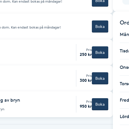
Boka
 in dom. Kan endast bokas på måndagar!
Ord
Boka
 in dom. Kan endast bokas på måndagar!
Mån
Pris
Tisd
Boka
250 kr
Ons
Pris
Boka
300 kr
Tor
ng av bryn
Fre
Pris
Boka
950 kr
ryn
Lör