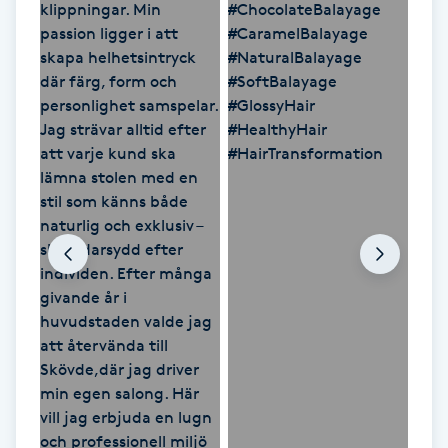
LED-ljusterapi
Liktornar
LPG
LPG-behandling
LPG-massage
Luggklippning
Lymfmassage
Läpptatuering