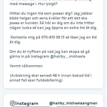
med massage i. Hur lyxigt?  

Kinesiologi
Hittar du ingen tid som passar dig? Jag jobbar 
både helger och sena kvällar för att det ska 
Kinesisk medicin
passa er kunder. Så hör av dig om du inte hittar 
någon lucka så kan jag öppna en extra tid åt dig. 

Kiropraktik
 Kontakta mig på 070-810 08 13 så löser jag en tid 
åt dig. 

Klangmassage
Om du är nyfiken på vad jag kan skapa så gå 
gärna in på Instagram @hairby__michaela 

Klippning
Varmt välkommen 

Klippning & Slingor
(Avbokning sker senast 48 h innan bokad tid i 
annat fall sker fulldebitering) 
Klippning ungdom
Koppningsmassage
Instagram
@
hairby_michaelaangman