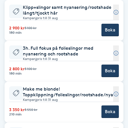
Klipp+slingor samt nyansering/rootshade
Babylights
långt/tjockt hår
Kampanjpris till 31 aug
Balayage
2 900 kr
3 100 kr
Boka
180 min
Bambumassage
3h. Full fokus på folieslingor med
nyansering och rootshade
Barber
Kampanjpris till 31 aug
2 800 kr
3 100 kr
Boka
180 min
Barnklippning
Make me blonde!
BIAB
Toppklippning/folieslingor/rootshade/nyanserin
Kampanjpris till 31 aug
Blowout
3 350 kr
3 550 kr
Boka
210 min
Bottenfärg