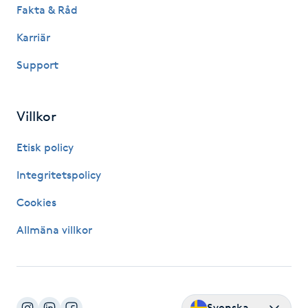
Fakta & Råd
Naglar borttagning
Karriär
Support
Naglar reparation
Naprapati
Villkor
Navelpiercing
Etisk policy
Integritetspolicy
NBE-massage
Cookies
Ny frisyr
Allmäna villkor
O
Olaplex
Svenska