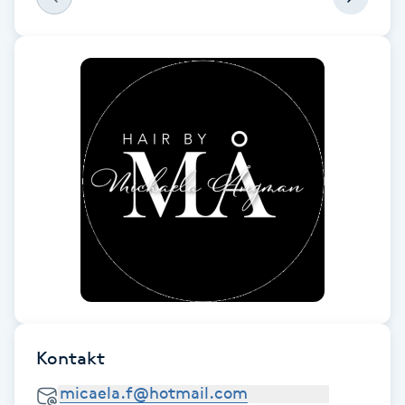
Gua Sha-massage
H
Hatha Yoga
Headspa
Healing
Herrklippning
HIFU
Kontakt
Hollywood Peel