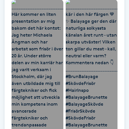
Kosmetisk tatuering
Kostrådgivning
Kroppsinpackning
Kroppspeeling
Käkledsbehandling
Kärlbehandling
L
Laserbehandling
Lashlift Keratin