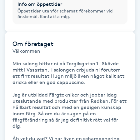
Info om öppettider
Öppettider utanför schemat förekommer vid
IPL hårborttagning
önskemål. Kontakta mig.
IR-massage
J
Om företaget
Välkommen 

Japansk massage
Min salong hittar ni på Torgilsgatan 1 i Skövde 
K
mitt i Vasastan.  I salongen erbjuds ni förutom 
ett fint resultat i lugn miljö även något kallt att 
K18
dricka eller en god cappuccino. 

Jag är utbildad Färgtekniker och jobbar idag 
Katun fransar
uteslutande med produkter från Redken. För ett 
hållbart resultat och med en gedigen kunskap 
inom färg. Så om du är sugen på en 
Kemisk peeling
färgförändring så är jag definitivt rätt val för 
dig.

Keratinbehandling
Åh vet du vad? Vi har även en schamponering 