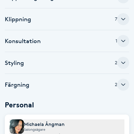
Fotsvamp
Klippning
7
Fotvård
Fransar
Konsultation
1
Fransborttagning
Styling
2
Fransfärgning
Färgning
2
Fransförlängning
Personal
Fransförlängning Megavolym
Fransförlängning Volym
Michaela Ångman
Salongsägare