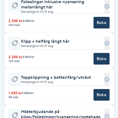
Folieslingor inklusive nyansering
mellanlångt hår
Brynformning
Kampanjpris till 31 aug
2 200 kr
2 400 kr
Boka
Brynfärgning
120 min
Brynplockning
Klipp + helfärg långt hår
Kampanjpris till 31 aug
Bröllopsuppsättning
2 200 kr
2 450 kr
Boka
120 min
C
Celluliter
Toppklippning + bottenfärg/utväxt
Kampanjpris till 31 aug
Coachning
1 650 kr
1 800 kr
Boka
90 min
Color correction
Hösterbjudande på
klipp/folieslingor/nyansering/rootshade