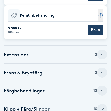
F
Keratinbehandling
Face framing
3 300 kr
Boka
180 min
Faceliftmassage
Fet hårbotten
Extensions
3
Fettreducering
Frans & Brynfärg
3
Fibromassage
Fillers
Färgbehandlingar
13
Fotmassage
Klipp + Färg/Slingor
10