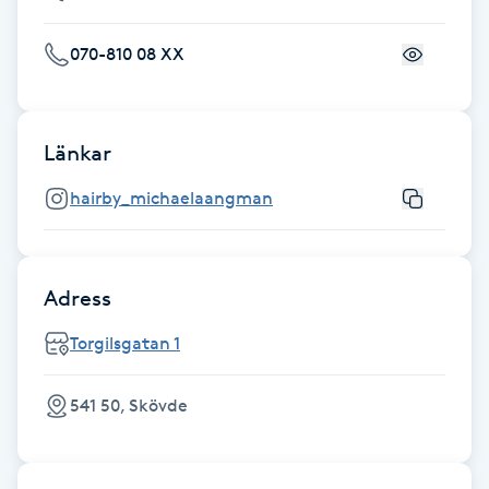
Hot Stone Massage
070-810 08 XX
Hot yoga
Hudföryngring
Länkar
Huduppstramning
hairby_michaelaangman
Hudvård
Adress
Hyaluronsyra
Torgilsgatan 1
Hyperhidros
541 50, Skövde
Hypnos