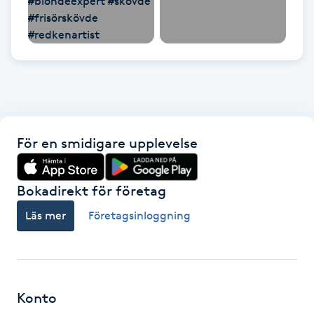
Megavolymfransar
Melasma
Mesoterapi
MicroPen
För en smidigare upplevelse
Microshading
Bokadirekt för företag
Mixfransar
Läs mer
Företagsinloggning
N
Nagelförlängning
Konto
Nagelförlängning akryl