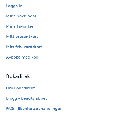
Logga in
Nagelförlängning gelé
Mina bokningar
Nagelförlängning glasfiber
Mina favoriter
Mitt presentkort
Nagelförlängning silke
Mitt friskvårdskort
Nagelförstärkning
Avboka med kod
Nagelklippning
Bokadirekt
Nagelsvamp
Om Bokadirekt
Nageltrång
Blogg - Beautylabbet
FAQ - Skönhetsbehandlingar
Nagelvård