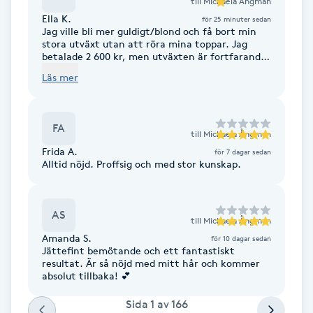
till
Michaela Ångman
Föning
Ella K.
för 25 minuter sedan
Jag ville bli mer guldigt/blond och få bort min
G
stora utväxt utan att röra mina toppar. Jag
betalade 2 600 kr, men utväxten är fortfarande
kvar och istället blev hela håret kallt. Både jag
Gel naglar
Läs mer
och frisören var lite sena men vi hade ändå två
timmar kvar. Trots det kände jag mig stressad
och fick höra att vi hade mindre tid och att jag
Gelenaglar
behövde bestämma mig fast jag redan visste hur
FA
jag ville ha det. Jag bokade specifikt för tjockt
till
Michaela Ångman
hår/utväxt och betalade för det, men fick ändå
Gellack
Frida A.
för 7 dagar sedan
höra att mitt hår var för tjockt och att jag hade
Alltid nöjd. Proffsig och med stor kunskap.
bokat fel. Jag kände mig också övertalad att dra
ut slingorna i topparna och lägga en root
Gellack med förstärkning
shadow, trots att det inte var det jag ville. Det
kändes som att resultatet blev mer som hon
AS
ville än som jag hade bett om. Jag kände mig
till
Michaela Ångman
Gravidmassage
inte lyssnad på och ser knappt någon skillnad på
Amanda S.
för 10 dagar sedan
mitt hår, så jag är väldigt besviken.
Jättefint bemötande och ett fantastiskt
resultat. Är så nöjd med mitt hår och kommer
Gravidyoga
absolut tillbaka! 💕
Sida
1
av
166
Gruppträning