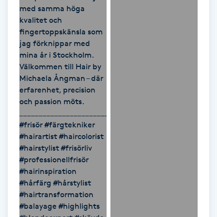
M
Makeup
Manikyr & Pedikyr
Massage
Medial vägledning
Medicinsk massage
Meditation
Medium