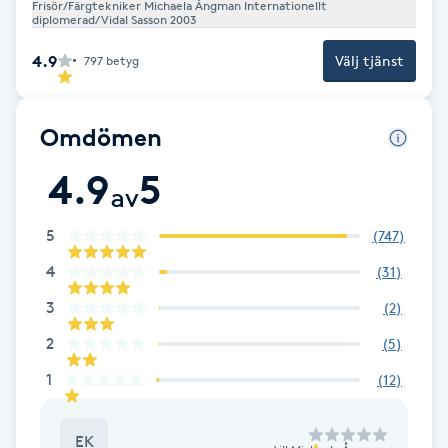
Frisör/Färgtekniker Michaela Ångman Internationellt
Fransk manikyr
diplomerad/Vidal Sasson 2003
4.9
Välj tjänst
797
betyg
Fransrengöring
Frekvensterapi
Omdömen
4.9
5
Friskvård
av
5
(
747
)
Friskvårdsmassage
4
(
31
)
Frisör
3
(
2
)
2
(
5
)
Funktionsanalys
1
(
12
)
Färgning
EK