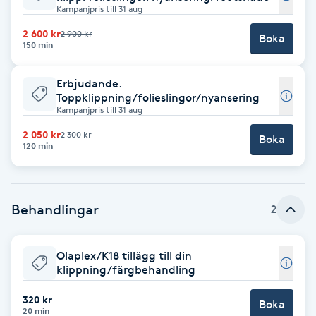
Cryoterapi
Kampanjpris till 31 aug
D
2 600 kr
2 900 kr
Boka
150 min
Damklippning
Erbjudande.
Toppklippning/folieslingor/nyansering
Dermapen
Kampanjpris till 31 aug
2 050 kr
2 300 kr
Diamantslipning
Boka
120 min
E
Enzympeeling
Behandlingar
2
Extensions
Olaplex/K18 tillägg till din
klippning/färgbehandling
Extensions borttagning
320 kr
Boka
20 min
Eyeliner-tatuering