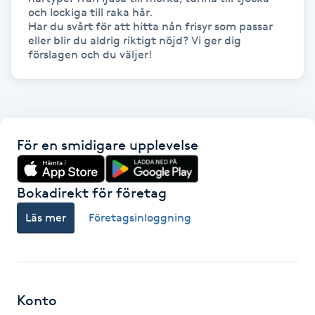
Hot Stone Massage
och lockiga till raka hår.

Har du svårt för att hitta nån frisyr som passar 
eller blir du aldrig riktigt nöjd? Vi ger dig 
Hot yoga
förslagen och du väljer!
Hudföryngring
Huduppstramning
För en smidigare upplevelse
Hudvård
Bokadirekt för företag
Hyaluronsyra
Läs mer
Företagsinloggning
Hyperhidros
Hypnos
Konto