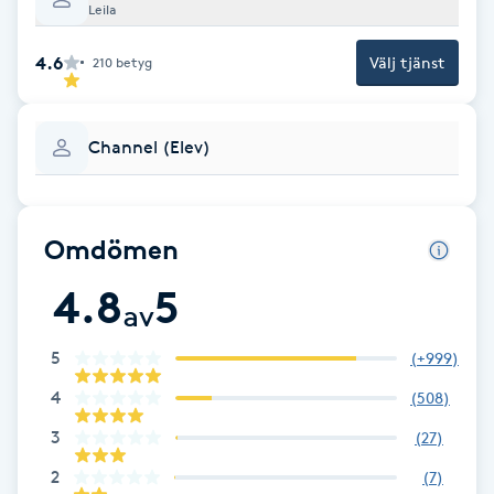
Leila
F
4.6
Välj tjänst
210
betyg
Face framing
Faceliftmassage
Channel (Elev)
Fet hårbotten
Omdömen
Fettreducering
4.8
5
av
Fibromassage
5
(
+999
)
Fillers
4
(
508
)
3
(
27
)
Fotmassage
2
(
7
)