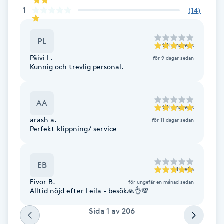
Fotsvamp
1
(
14
)
Fotvård
PL
till
Andreas
Päivi L.
för 9 dagar sedan
Fransar
Kunnig och trevlig personal.
Fransborttagning
AA
till
Andreas
arash a.
för 11 dagar sedan
Fransfärgning
Perfekt klippning/ service
Fransförlängning
EB
till
Leila
Fransförlängning Megavolym
Eivor B.
för ungefär en månad sedan
Alltid nöjd efter Leila - besök🙏👌💯
Fransförlängning Volym
Sida
1
av
206