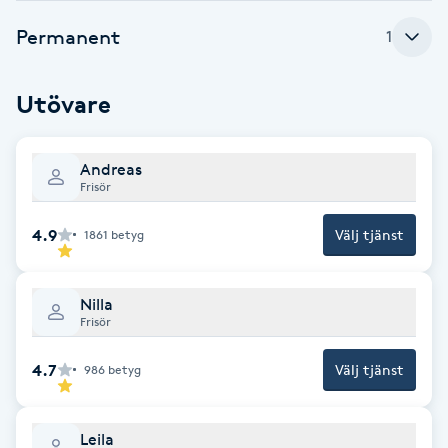
Cryoterapi
Permanent
D
1
Damklippning
Utövare
Dermapen
Andreas
Frisör
Diamantslipning
E
4.9
Välj tjänst
1861
betyg
Enzympeeling
Nilla
Frisör
Extensions
4.7
Välj tjänst
986
betyg
Extensions borttagning
Leila
Eyeliner-tatuering