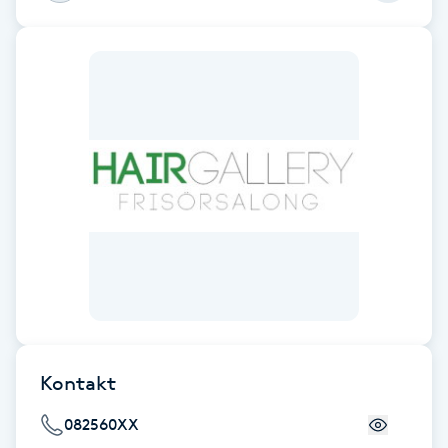
Fransk manikyr
Fransrengöring
Frekvensterapi
Friskvård
Friskvårdsmassage
Frisör
Funktionsanalys
Kontakt
Färgning
082560XX