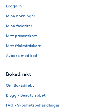
Hårborttagning
Logga in
Mina bokningar
Hårbottenbehandling
Mina favoriter
Hårförlängning
Mitt presentkort
Hårvård
Mitt friskvårdskort
Avboka med kod
Hälsa
Hälsprickor
Bokadirekt
I
Om Bokadirekt
Idrottsmassage
Blogg - Beautylabbet
FAQ - Skönhetsbehandlingar
IPL