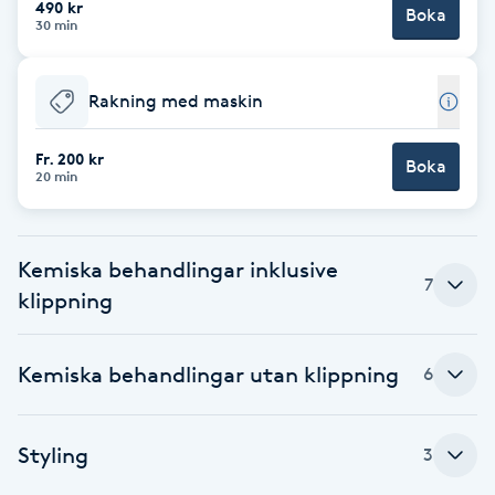
490 kr
Boka
30 min
Brynformning
Rakning med maskin
Brynfärgning
Fr. 200 kr
Brynplockning
Boka
20 min
Bröllopsuppsättning
C
Kemiska behandlingar inklusive
7
klippning
Celluliter
Kemiska behandlingar utan klippning
6
Coachning
Color correction
Styling
3