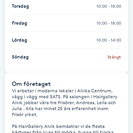
Torsdag
10:00 - 18:00
Gua Sha-massage
H
Fredag
10:00 - 18:00
Hatha Yoga
Lördag
10:00 - 14:00
Headspa
Söndag
Stängt
Healing
Om företaget
Herrklippning
Vi arbetar i moderna lokaler i Alviks Centrum, 
vägg i vägg med SATS. På salongen i Hairgallery 
Alvik jobbar våra tre frisörer, Andreas, Leila och 
HIFU
Julia . Alla har minst 25 års erfarenhet inom  
frisör yrket.

Hollywood Peel
På HairGallery Alvik bemästrar vi de flesta 
hårtyper från ljusa till mörka, tunna till tjocka 