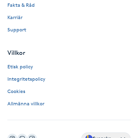
Fakta & Råd
IPL hårborttagning
Karriär
IR-massage
Support
J
Villkor
Japansk massage
K
Etisk policy
K18
Integritetspolicy
Cookies
Katun fransar
Allmänna villkor
Kemisk peeling
Keratinbehandling