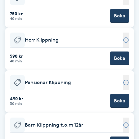
Babylights
750 kr
Boka
40 min
Balayage
Herr Klippning
Bambumassage
590 kr
Boka
40 min
Barber
Barnklippning
Pensionär Klippning
BIAB
490 kr
Boka
30 min
Blowout
Barn Klippning t.o.m 12år
Bottenfärg