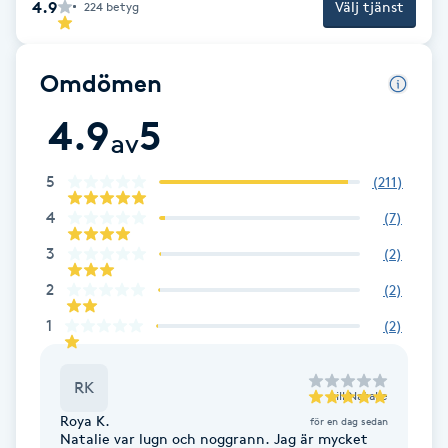
Cryoterapi
4.9
Välj tjänst
224
betyg
D
Omdömen
Damklippning
4.9
5
av
Dermapen
5
(
211
)
Diamantslipning
4
(
7
)
E
3
(
2
)
Enzympeeling
2
(
2
)
1
(
2
)
Extensions
RK
Extensions borttagning
till
Natalie
Roya K.
för en dag sedan
Natalie var lugn och noggrann. Jag är mycket
Eyeliner-tatuering