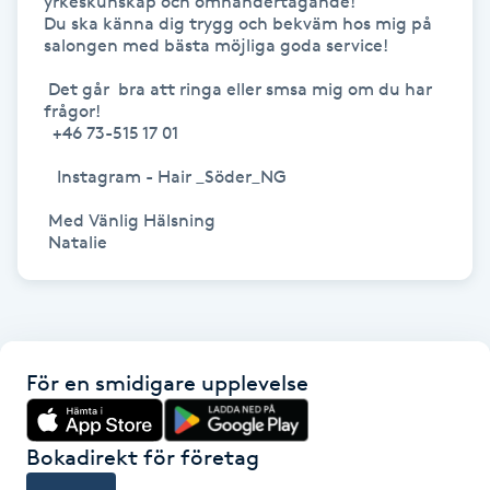
yrkeskunskap och omhändertagande!

Hot Stone Massage
Du ska känna dig trygg och bekväm hos mig på 
salongen med bästa möjliga goda service! 

Hot yoga
 Det går  bra att ringa eller smsa mig om du har 
frågor!

  +46 73-515 17 01

Hudföryngring
   Instagram - Hair _Söder_NG

Huduppstramning
 Med Vänlig Hälsning 

Hudvård
Hyaluronsyra
För en smidigare upplevelse
Hyperhidros
Hypnos
Bokadirekt för företag