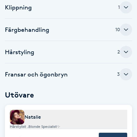
Klippning
1
Brynformning
Brynfärgning
Färgbehandling
10
Brynplockning
Hårstyling
2
Bröllopsuppsättning
C
Fransar och ögonbryn
3
Celluliter
Utövare
Coachning
Natalie
Color correction
Hårstylist .Blonde Specialist✨