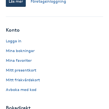
Läs mer
Företagsinloggning
Hårborttagning
Hårbottenbehandling
Konto
Hårförlängning
Logga in
Hårvård
Mina bokningar
Hälsa
Mina favoriter
Mitt presentkort
Hälsprickor
I
Mitt friskvårdskort
Avboka med kod
Idrottsmassage
IPL
Bokadirekt