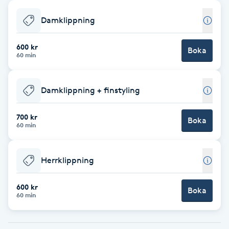
Babylights
Damklippning
Balayage
600 kr
Boka
60 min
Bambumassage
Damklippning + finstyling
Barber
700 kr
Boka
60 min
Barnklippning
Herrklippning
BIAB
600 kr
Blowout
Boka
60 min
Bottenfärg