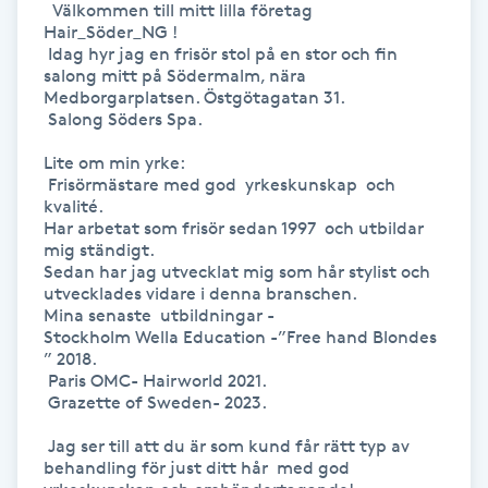
  Välkommen till mitt lilla företag  
Hair_Söder_NG !

Gua Sha-massage
 Idag hyr jag en frisör stol på en stor och fin 
salong mitt på Södermalm, nära 
H
Medborgarplatsen. Östgötagatan 31.

 Salong Söders Spa. 

Hatha Yoga
Lite om min yrke:

 Frisörmästare med god  yrkeskunskap  och 
Headspa
kvalité. 

Har arbetat som frisör sedan 1997  och utbildar 
mig ständigt.

Healing
Sedan har jag utvecklat mig som hår stylist och 
utvecklades vidare i denna branschen. 

Mina senaste  utbildningar - 

Herrklippning
Stockholm Wella Education -”Free hand Blondes 
” 2018.

HIFU
 Paris OMC- Hairworld 2021.

 Grazette of Sweden- 2023.

Hollywood Peel
 Jag ser till att du är som kund får rätt typ av 
behandling för just ditt hår  med god 