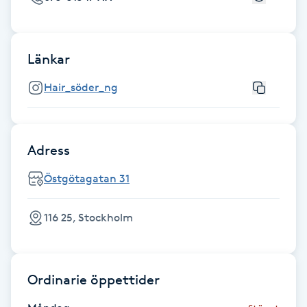
Fransk manikyr
Fransrengöring
Länkar
Hair_söder_ng
Frekvensterapi
Friskvård
Adress
Friskvårdsmassage
Östgötagatan 31
Frisör
116 25, Stockholm
Funktionsanalys
Ordinarie öppettider
Färgning