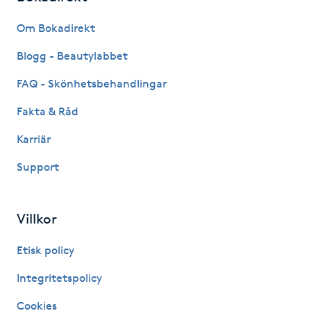
IPL hårborttagning
Om Bokadirekt
Blogg - Beautylabbet
IR-massage
FAQ - Skönhetsbehandlingar
J
Fakta & Råd
Japansk massage
Karriär
K
Support
K18
Katun fransar
Villkor
Etisk policy
Kemisk peeling
Integritetspolicy
Keratinbehandling
Cookies