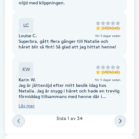
nöjd med klippningen.
F
Face framing
LC
till
Natalie
Louise C.
för 3 dagar sedan
Faceliftmassage
Superbra, gått flera gånger till Natalie och
håret blir så fint! Så glad att jag hittat henne!
Fet hårbotten
KW
till
Natalie
Fettreducering
Karin W.
för 5 dagar sedan
Jag är jättenöjd efter mitt besök idag hos
Natalia. Jag är snygg i håret och hade en trevlig
Fibromassage
förmiddag tillsammans med henne där i
frisörstolen. Jag kan varmt rekommendera att
Läs mer
besöka henne för att få håret fixat!
Fillers
Sida
1
av
34
Fotmassage