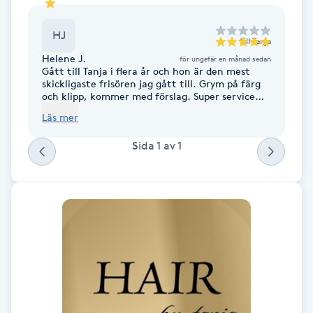
Fotsvamp
HJ
till
Tanja
Fotvård
Helene J.
för ungefär en månad sedan
Gått till Tanja i flera år och hon är den mest
skickligaste frisören jag gått till. Grym på färg
Fransar
och klipp, kommer med förslag. Super service
minded och otroligt omtänksam! Bästa! Går
Läs mer
alltid så nöjd där ifrån! 🫶🙌💕💕💕
Fransborttagning
Sida
1
av
1
Fransfärgning
Fransförlängning
Fransförlängning Megavolym
Fransförlängning Volym