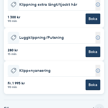
Klippning extra långt/tjockt hår
Brynformning
1 300 kr
Boka
90 min
Brynfärgning
Brynplockning
Luggklippning/Putsning
Bröllopsuppsättning
280 kr
Boka
15 min
C
Celluliter
Klipp+nyansering
Coachning
Fr. 1 995 kr
Boka
90 min
Color correction