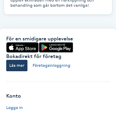
upplev skillnaden med en hårklippning och 
Hot Stone Massage
behandling som går bortom det vanliga!
Hot yoga
Hudföryngring
För en smidigare upplevelse
Huduppstramning
Bokadirekt för företag
Hudvård
Läs mer
Företagsinloggning
Hyaluronsyra
Hyperhidros
Konto
Hypnos
Logga in