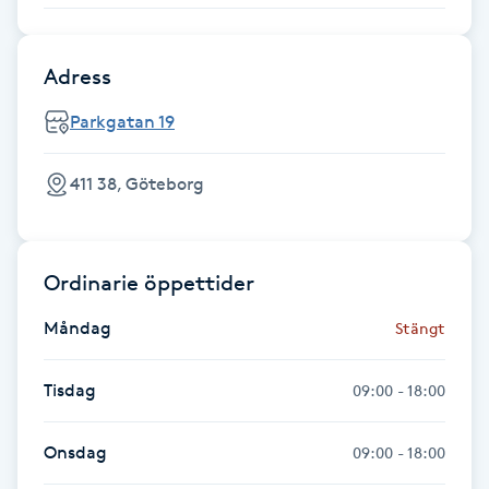
Föning
G
Adress
Gel naglar
Parkgatan 19
Gelenaglar
411 38, Göteborg
Gellack
Ordinarie öppettider
Gellack med förstärkning
Måndag
Stängt
Gravidmassage
Tisdag
09:00 - 18:00
Gravidyoga
Onsdag
09:00 - 18:00
Gruppträning