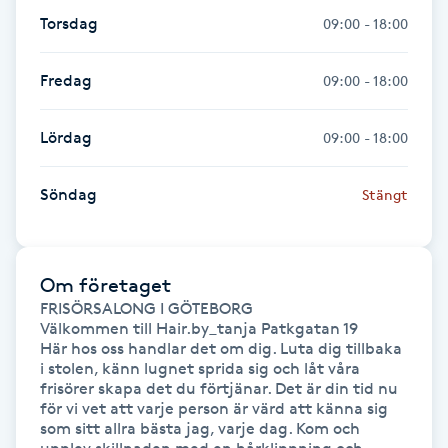
Torsdag
09:00 - 18:00
Gua Sha-massage
H
Fredag
09:00 - 18:00
Hatha Yoga
Lördag
09:00 - 18:00
Headspa
Söndag
Stängt
Healing
Om företaget
Herrklippning
FRISÖRSALONG I GÖTEBORG

Välkommen till Hair.by_tanja Patkgatan 19 

HIFU
Här hos oss handlar det om dig. Luta dig tillbaka 
i stolen, känn lugnet sprida sig och låt våra 
frisörer skapa det du förtjänar. Det är din tid nu 
Hollywood Peel
för vi vet att varje person är värd att känna sig 
som sitt allra bästa jag, varje dag. Kom och 