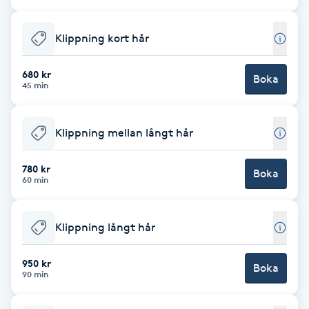
Babylights
Klippning kort hår
Balayage
680 kr
Boka
45 min
Bambumassage
Klippning mellan långt hår
Barber
780 kr
Boka
Barnklippning
60 min
BIAB
Klippning långt hår
Blowout
950 kr
Boka
90 min
Bottenfärg