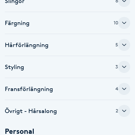
Slingor
6
Cryoterapi
D
Färgning
10
Damklippning
Dermapen
Hårförlängning
5
Diamantslipning
Styling
3
E
Enzympeeling
Fransförlängning
4
Extensions
Övrigt - Hårsalong
2
Extensions borttagning
Personal
Eyeliner-tatuering