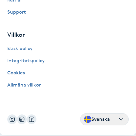
IPL hårborttagning
Support
IR-massage
Villkor
J
Etisk policy
Japansk massage
Integritetspolicy
K
Cookies
K18
Allmäna villkor
Katun fransar
Kemisk peeling
Svenska
Keratinbehandling