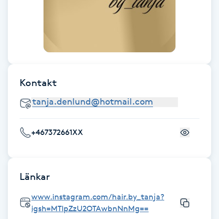
Fransk manikyr
Fransrengöring
Frekvensterapi
Kontakt
Friskvård
Friskvårdsmassage
+467372661XX
Frisör
Funktionsanalys
Länkar
www.instagram.com/hair.by_tanja?
Färgning
igsh=MTlpZzU2OTAwbnNnMg==