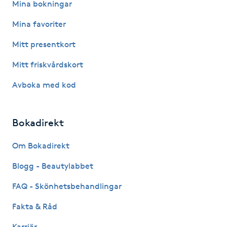
Mina bokningar
Hårborttagning
Mina favoriter
Hårbottenbehandling
Mitt presentkort
Hårförlängning
Mitt friskvårdskort
Avboka med kod
Hårvård
Hälsa
Bokadirekt
Om Bokadirekt
Hälsprickor
I
Blogg - Beautylabbet
FAQ - Skönhetsbehandlingar
Idrottsmassage
Fakta & Råd
IPL
Karriär