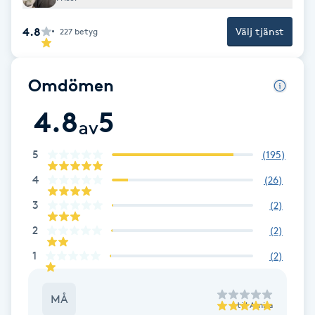
Cryoterapi
D
4.8
Välj tjänst
227
betyg
Damklippning
Omdömen
Dermapen
4.8
5
av
Diamantslipning
5
(
195
)
E
4
(
26
)
Enzympeeling
3
(
2
)
2
(
2
)
Extensions
1
(
2
)
Extensions borttagning
MÅ
till
Amira
Eyeliner-tatuering