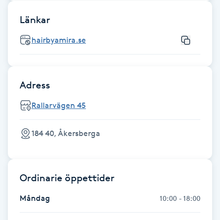
Fransk manikyr
Länkar
Fransrengöring
hairbyamira.se
Frekvensterapi
Adress
Friskvård
Rallarvägen 45
Friskvårdsmassage
184 40, Åkersberga
Frisör
Funktionsanalys
Ordinarie öppettider
Måndag
10:00 - 18:00
Färgning