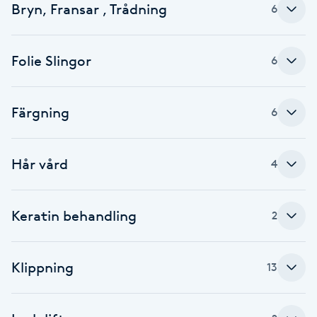
Bryn, Fransar , Trådning
6
Babylights
Folie Slingor
6
Balayage
Bambumassage
Färgning
6
Barber
Hår vård
4
Barnklippning
Keratin behandling
2
BIAB
Blowout
Klippning
13
Bottenfärg