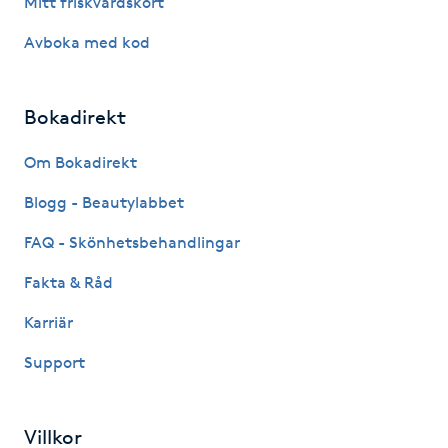
Mitt friskvårdskort
Hårborttagning
Avboka med kod
Hårbottenbehandling
Bokadirekt
Hårförlängning
Om Bokadirekt
Hårvård
Blogg - Beautylabbet
Hälsa
FAQ - Skönhetsbehandlingar
Fakta & Råd
Hälsprickor
Karriär
I
Support
Idrottsmassage
IPL
Villkor