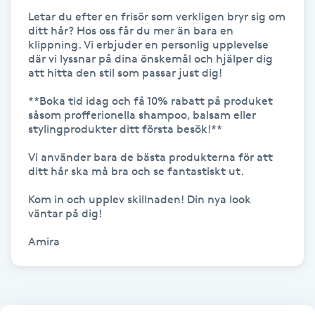
Letar du efter en frisör som verkligen bryr sig om 
ditt hår? Hos oss får du mer än bara en 
Gua Sha-massage
klippning. Vi erbjuder en personlig upplevelse 
H
där vi lyssnar på dina önskemål och hjälper dig 
att hitta den stil som passar just dig!

Hatha Yoga
**Boka tid idag och få 10% rabatt på produket 
såsom profferionella shampoo, balsam eller 
Headspa
stylingprodukter ditt första besök!**

Vi använder bara de bästa produkterna för att 
Healing
ditt hår ska må bra och se fantastiskt ut.

Kom in och upplev skillnaden! Din nya look 
Herrklippning
väntar på dig!

Amira 
HIFU
Hollywood Peel