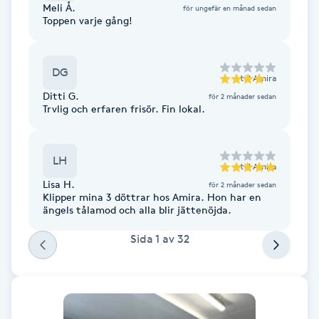
Meli Å.
för ungefär en månad sedan
F
Toppen varje gång!
Face framing
DG
till
Amira
Faceliftmassage
Ditti G.
för 2 månader sedan
Trvlig och erfaren frisör. Fin lokal.
Fet hårbotten
LH
till
Amira
Fettreducering
Lisa H.
för 2 månader sedan
Klipper mina 3 döttrar hos Amira. Hon har en
ängels tålamod och alla blir jättenöjda.
Fibromassage
Sida
1
av
32
Fillers
Fotmassage