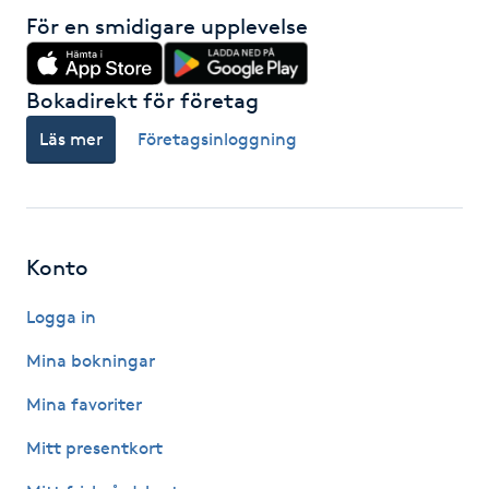
Hot Stone Massage
För en smidigare upplevelse
Hot yoga
Bokadirekt för företag
Hudföryngring
Läs mer
Företagsinloggning
Huduppstramning
Hudvård
Konto
Logga in
Hyaluronsyra
Mina bokningar
Hyperhidros
Mina favoriter
Hypnos
Mitt presentkort