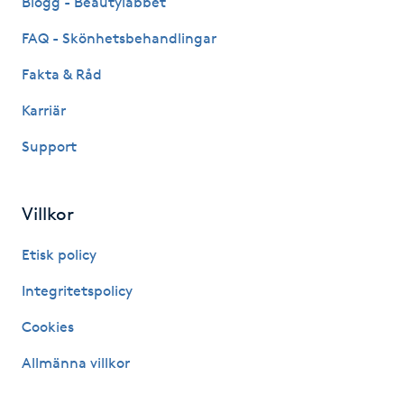
Blogg - Beautylabbet
Kosmetisk tatuering
FAQ - Skönhetsbehandlingar
Fakta & Råd
Kostrådgivning
Karriär
Kroppsinpackning
Support
Kroppspeeling
Villkor
Käkledsbehandling
Etisk policy
Kärlbehandling
Integritetspolicy
L
Cookies
Laserbehandling
Allmänna villkor
Lashlift Keratin