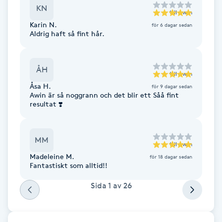
KN
Föning
till
Awin
Karin N.
G
för 6 dagar sedan
Aldrig haft så fint hår.
Gel naglar
ÅH
till
Awin
Gelenaglar
Åsa H.
för 9 dagar sedan
Awin är så noggrann och det blir ett Såå fint
resultat ❣️
Gellack
Gellack med förstärkning
MM
till
Awin
Madeleine M.
för 18 dagar sedan
Gravidmassage
Fantastiskt som alltid!!
Sida
1
av
26
Gravidyoga
Gruppträning