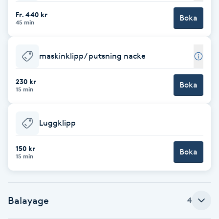
Cryoterapi
Fr. 440 kr
D
Boka
45 min
Damklippning
maskinklipp/ putsning nacke
Dermapen
230 kr
Boka
15 min
Diamantslipning
E
Luggklipp
Enzympeeling
150 kr
Boka
15 min
Extensions
Extensions borttagning
Balayage
4
Eyeliner-tatuering