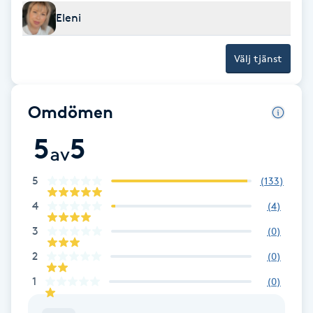
Fransk manikyr
Eleni
Fransrengöring
Välj tjänst
Frekvensterapi
Omdömen
Friskvård
5
5
av
Friskvårdsmassage
5
(
133
)
4
(
4
)
Frisör
3
(
0
)
Funktionsanalys
2
(
0
)
1
(
0
)
Färgning