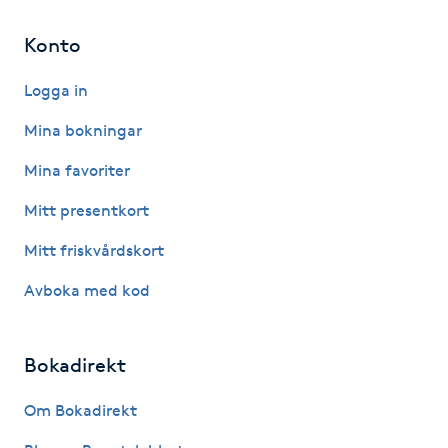
Kinesiologi
Konto
Kinesisk medicin
Logga in
Mina bokningar
Kiropraktik
Mina favoriter
Klangmassage
Mitt presentkort
Mitt friskvårdskort
Klippning
Avboka med kod
Klippning & Slingor
Bokadirekt
Klippning ungdom
Om Bokadirekt
Koppningsmassage