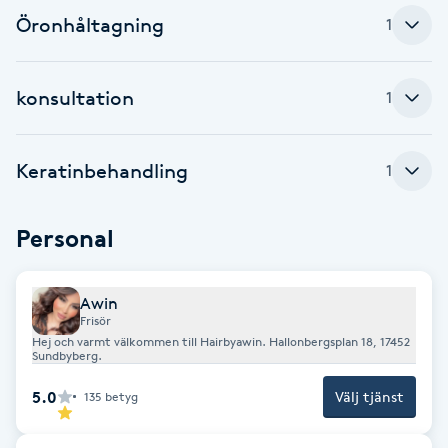
Fotsvamp
Öronhåltagning
1
Fotvård
konsultation
1
Fransar
Keratinbehandling
1
Fransborttagning
Personal
Fransfärgning
Fransförlängning
Awin
Frisör
Hej och varmt välkommen till Hairbyawin. Hallonbergsplan 18, 17452
Fransförlängning Megavolym
Sundbyberg.
5.0
Välj tjänst
135
betyg
Fransförlängning Volym