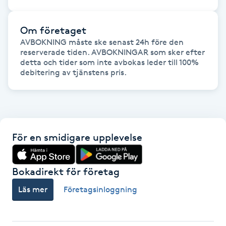
IPL hårborttagning
Om företaget
AVBOKNING måste ske senast 24h före den 
IR-massage
reserverade tiden. AVBOKNINGAR som sker efter 
detta och tider som inte avbokas leder till 100% 
J
debitering av tjänstens pris. 
Japansk massage
K
K18
För en smidigare upplevelse
Katun fransar
Bokadirekt för företag
Kemisk peeling
Läs mer
Företagsinloggning
Keratinbehandling