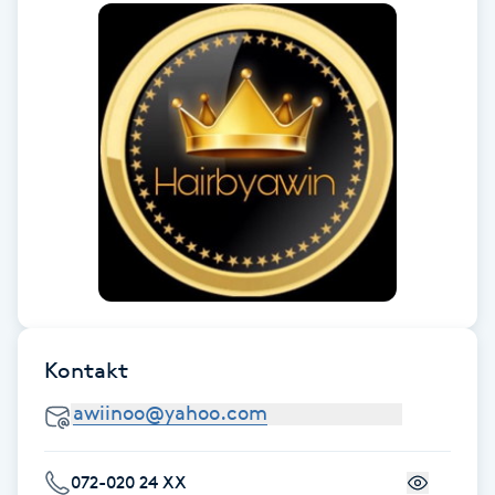
Gua Sha-massage
H
Hatha Yoga
Headspa
Healing
Herrklippning
Kontakt
HIFU
Hollywood Peel
072-020 24 XX