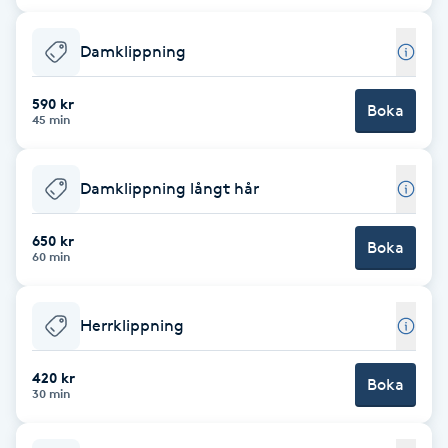
Babylights
Damklippning
Balayage
590 kr
Boka
45 min
Bambumassage
Damklippning långt hår
Barber
650 kr
Boka
60 min
Barnklippning
BIAB
Herrklippning
Blowout
420 kr
Boka
30 min
Bottenfärg