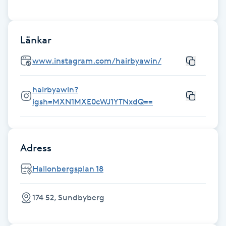
Hot Stone Massage
Hot yoga
Länkar
www.instagram.com/hairbyawin/
Hudföryngring
hairbyawin?
Huduppstramning
igsh=MXN1MXE0cWJ1YTNxdQ==
Hudvård
Adress
Hyaluronsyra
Hallonbergsplan 18
Hyperhidros
174 52, Sundbyberg
Hypnos