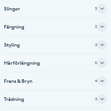
F
Slingor
3
Face framing
Färgning
3
Faceliftmassage
Styling
2
Fet hårbotten
Fettreducering
Hårförlängning
5
Fibromassage
Frans & Bryn
4
Fillers
Trådning
2
Fotmassage