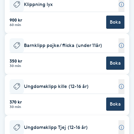
Klippning lyx
Brynformning
900 kr
Boka
60 min
Brynfärgning
Brynplockning
Barnklipp pojke/ flicka (under 11år)
Bröllopsuppsättning
350 kr
Boka
30 min
C
Celluliter
Ungdomsklipp kille (12-16 år)
Coachning
370 kr
Boka
30 min
Color correction
Ungdomsklipp Tjej (12-16 år)