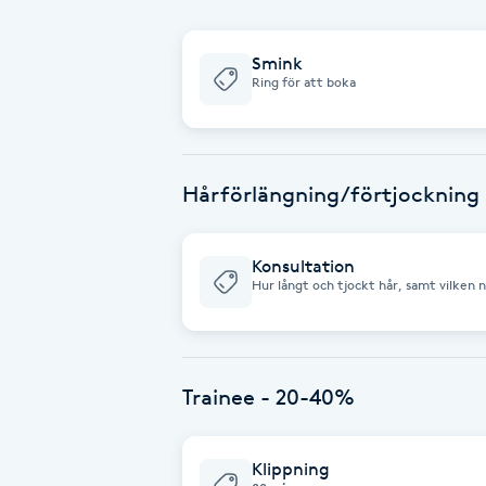
Fransk manikyr
Smink
Ring för att boka
Fransrengöring
Frekvensterapi
Hårförlängning/förtjockning
Friskvård
Konsultation
Friskvårdsmassage
Hur långt och tjockt hår, samt vilken n
behöver därför komma hit på en konsultation. Vid en hårförtjock
färgeffekter kan det räcka med enstak
full förlängning. Mängden löshår som b
Frisör
hår är. Vi arbetar främst med tejphår från SHE. Prisexempel Hårförtjockning med ett
paket hår är priset ca 1885. Prisexempel Hårförlängning
insättning ca 4155kr Exempel 5 paket hår inkl insättnin
mindre tid eller mindre material justeras priset ef
Trainee - 20-40%
Funktionsanalys
kostnadsfri och du får prisuppgifter va
samband med din konsultation. Ring oss för att boka tid för konsultation på
086434810.
Färgning
Klippning