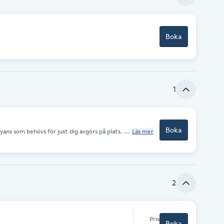
Boka
1
Boka
yans som behövs för just dig avgörs på plats. Du
Läs mer
ning eller för
a slingor, medan det varierar mycket vid en
ehövs beror på hur långt och tjockt ditt egna
 Exempel 3 paket hår inkl.
g ca 5925 kr *Om det krävs
ter det. Konsultationen är
2
d en hårförlängning/förtjockning kostar i
Pris
Boka