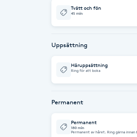
Eyeliner-tatuering
Tvätt och fön
F
45 min
Face framing
Faceliftmassage
Uppsättning
Fet hårbotten
Håruppsättning
Ring för att boka
Fettreducering
Fibromassage
Permanent
Fillers
Permanent
180 min
Fotmassage
Permanent av håret. Ring gärna innan 
mycket hår, så att vi kan boka på mera tid. Se även tilläggstjänst