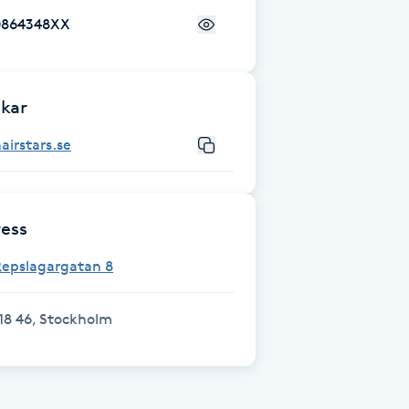
0864348XX
kar
airstars.se
ess
Repslagargatan 8
18 46, Stockholm