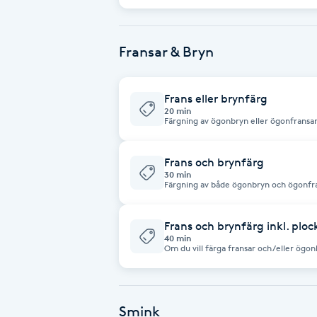
önskar lägga till läggning av håret eft
Fotsvamp
Fransar & Bryn
Fotvård
Frans eller brynfärg
Fransar
20 min
Färgning av ögonbryn eller ögonfransar
Fransborttagning
Frans och brynfärg
30 min
Fransfärgning
Färgning av både ögonbryn och ögonfr
Fransförlängning
Frans och brynfärg inkl. plo
40 min
Om du vill färga fransar och/eller ög
Fransförlängning Megavolym
Fransförlängning Volym
Smink