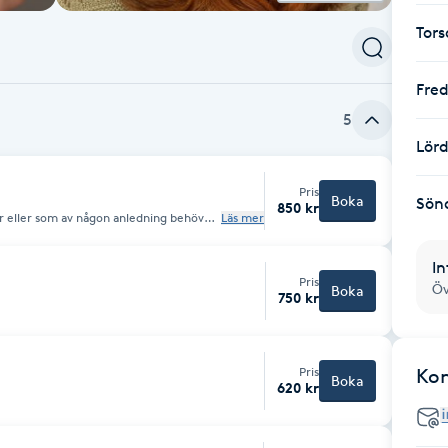
Tor
Fre
5
Lör
Pris
Boka
Sön
850 kr
r eller som av någon anledning behöver
Läs mer
In
Pris
Öv
Boka
750 kr
Pris
Ko
Boka
620 kr