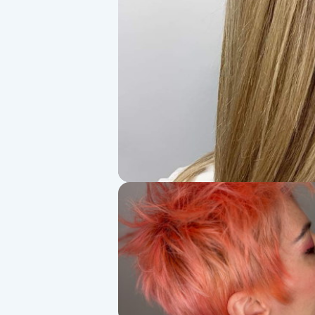
Alternativmedicin
Andningsmassage
Ansiktslyft utan kirurgi
Aromamassage
Ashtanga Yoga
Ayurveda
Ayurvedisk Massage
Ansiktsbehandling djuprengörande
B