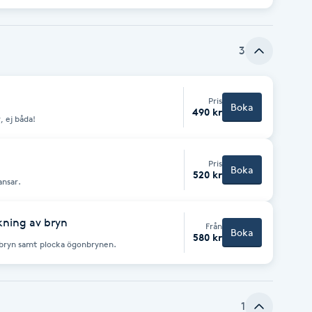
er behandlingen.
3
Pris
Boka
490 kr
, ej båda!
Pris
Boka
520 kr
ansar.
ckning av bryn
Från
Boka
580 kr
onbryn samt plocka ögonbrynen.
1