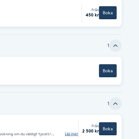
Från
Boka
450 kr
1
Boka
1
Från
Boka
2 500 kr
bokning om du väldigt tjockt/
Läs mer
er om du