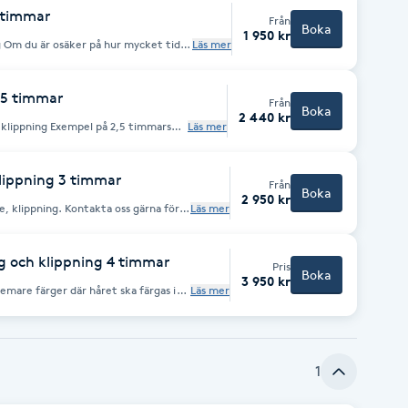
2 timmar
Från
Boka
1 950 kr
Läs mer
 nummer 08-643 48 10. Tillägg på
tra tjockt hår eller extra lång
2,5 timmar
Från
Boka
2 440 kr
Läs mer
r mycket
ga oss på nummer 08-643 48 10. *
t kan tillkomma vid nyansering, extra
klippning 3 timmar
Från
Boka
2 950 kr
e, klippning. Kontakta oss gärna för
Läs mer
mycket tid du behöver boka. Tel: 08-
r och nyansering på tunt eller
g och klippning 4 timmar
Pris
r extra lång tidsåtgång.
Boka
3 950 kr
emare färger där håret ska färgas i
Läs mer
. Balayage inklusive klippning på
r som kräver mycket tid för
slingor i hela håret. För
. Tillägg på priset kan
hår eller extra lång tidsåtgång.
1