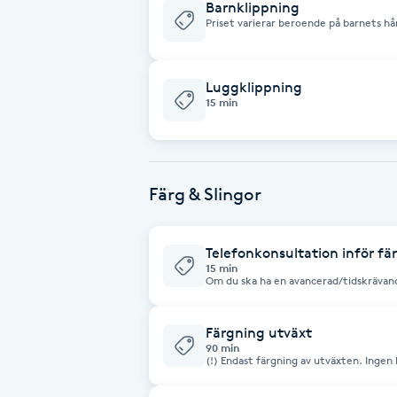
Barnklippning
Priset varierar beroende på barnets h
Kontakta oss för mer info.
Brynformning
Luggklippning
Brynfärgning
15 min
Brynplockning
Bröllopsuppsättning
Färg & Slingor
C
Telefonkonsultation inför f
Celluliter
15 min
Om du ska ha en avancerad/tidskrävan
konsultationstid för att kunna avgöra b
telefonkonsultation rekommenderas äv
Coachning
beha
Färgning utväxt
90 min
Color correction
(!) Endast färgning av utväxten. Ingen klippn
priset kan tillkomma v