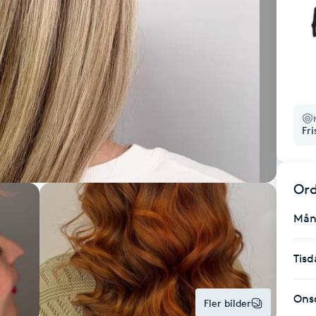
Fr
Ord
Mån
Tisd
Ons
Fler bilder