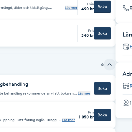
Från
Boka
årmängd, ålder och tidsåtgång.
Läs mer
490 kr
Pris
Boka
Län
340 kr
h
6
Adr
ärgbehandling
Boka
de behandling rekommenderar vi att boka en
Läs mer
ehandlingens längd och vad som är möjligt. En
en om du är ny kund och osäker på vilken
1
ndling som passar just ditt hår. Ring 08-6434810 när du har din tid inbokad.
Pris
Boka
1 050 kr
ing. Lätt föning ingår. Tillägg på
Läs mer
id extra tjockt hår eller extra lång tidsåtgång.