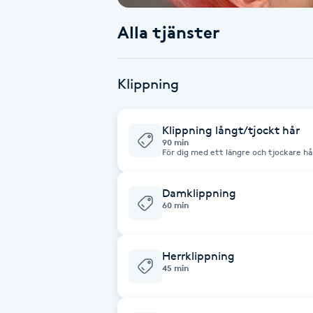
Alla tjänster
Babylights
Balayage
Klippning
Bambumassage
Klippning långt/tjockt hår
90 min
Barber
För dig med ett längre och tjockare hå
lite mer tid! Inkl. tvätt och fön
Barnklippning
Damklippning
60 min
BIAB
Herrklippning
Blowout
45 min
Bottenfärg