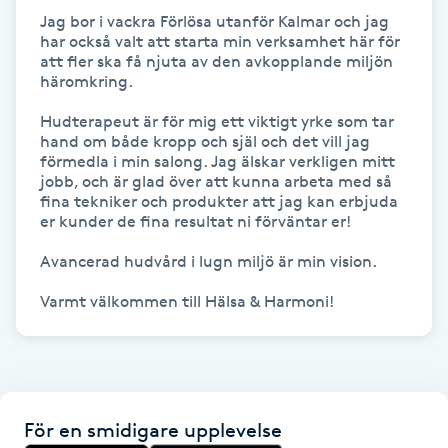
Jag bor i vackra Förlösa utanför Kalmar och jag 
IPL hårborttagning
har också valt att starta min verksamhet här för 
att fler ska få njuta av den avkopplande miljön 
häromkring.

IR-massage
Hudterapeut är för mig ett viktigt yrke som tar 
J
hand om både kropp och själ och det vill jag 
förmedla i min salong. Jag älskar verkligen mitt 
Japansk massage
jobb, och är glad över att kunna arbeta med så 
fina tekniker och produkter att jag kan erbjuda 
K
er kunder de fina resultat ni förväntar er!

K18
Avancerad hudvård i lugn miljö är min vision. 

Varmt välkommen till Hälsa & Harmoni!
Katun fransar
Kemisk peeling
Keratinbehandling
För en smidigare upplevelse