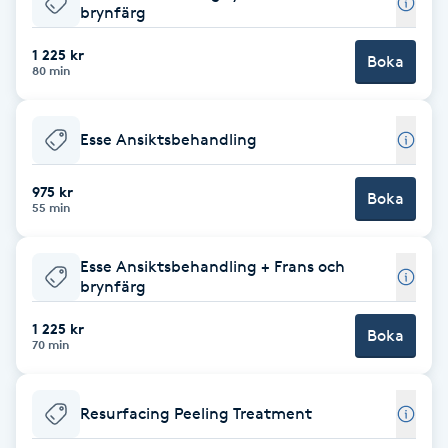
brynfärg
Brynformning
1 225 kr
Boka
80 min
Brynfärgning
Esse Ansiktsbehandling
Brynplockning
975 kr
Boka
Bröllopsuppsättning
55 min
C
Esse Ansiktsbehandling + Frans och
Celluliter
brynfärg
1 225 kr
Boka
Coachning
70 min
Color correction
Resurfacing Peeling Treatment