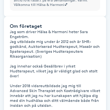
alltid 10% rabatt på era behandlingar. Varmt
Hårborttagning
Välkomna till Hälsa & Harmoni💕
Hårbottenbehandling
Om företaget
Hårförlängning
Jag som driver Hälsa & Harmoni heter Sara 
Engström. 

Jag utbildade mig under år 2012 och är SHR-
Hårvård
godkänd, Auktoriserad Hudterapeut, Massör och 
Spaterapeut. (Sveriges Hudterapeuters 
Riksorganisation)

Hälsa
Jag innehar också Gesällbrev i yrket 
Hudterapeut, vilket jag är väldigt glad och stolt 
Hälsprickor
över!

I
Under 2018 vidareutbildade jag mig till 
Advanced Skin Therapist och Kostrådgivare vilket 
Idrottsmassage
innebär att jag nu har kunskapen att hjälpa dig 
med din hudhälsa och ditt välmående både från 
IPL
insidan och på utsidan. 
