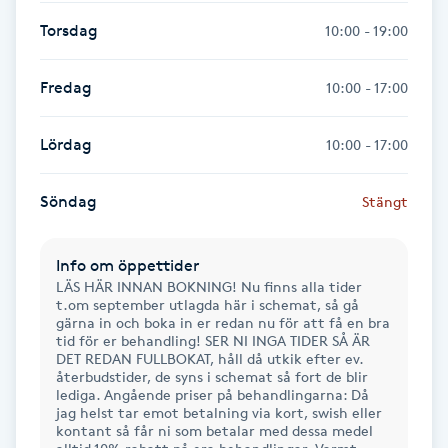
Hot Stone Massage
Torsdag
10:00 - 19:00
Hot yoga
Fredag
10:00 - 17:00
Hudföryngring
Lördag
10:00 - 17:00
Huduppstramning
Söndag
Stängt
Hudvård
Info om öppettider
LÄS HÄR INNAN BOKNING! Nu finns alla tider
Hyaluronsyra
t.om september utlagda här i schemat, så gå
gärna in och boka in er redan nu för att få en bra
tid för er behandling! SER NI INGA TIDER SÅ ÄR
Hyperhidros
DET REDAN FULLBOKAT, håll då utkik efter ev.
återbudstider, de syns i schemat så fort de blir
lediga. Angående priser på behandlingarna: Då
Hypnos
jag helst tar emot betalning via kort, swish eller
kontant så får ni som betalar med dessa medel