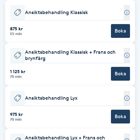
Babylights
Ansiktsbehandling Klassisk
Balayage
875 kr
Boka
55 min
Bambumassage
Ansiktsbehandling Klassisk + Frans och
brynfärg
Barber
1 125 kr
Boka
70 min
Barnklippning
Ansiktsbehandling Lyx
BIAB
975 kr
Blowout
Boka
70 min
Bottenfärg
Ansiktsbehandling Lyx + Frans och