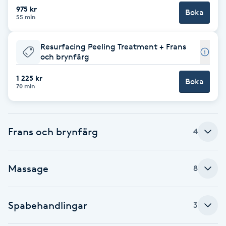
Cryoterapi
975 kr
Boka
55 min
D
Damklippning
Resurfacing Peeling Treatment + Frans
och brynfärg
Dermapen
1 225 kr
Boka
70 min
Diamantslipning
E
Frans och brynfärg
4
Enzympeeling
Massage
Extensions
8
Extensions borttagning
Spabehandlingar
3
Eyeliner-tatuering