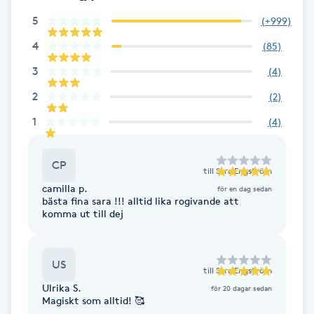
Fotsvamp
5
(
+999
)
4
(
85
)
Fotvård
3
(
4
)
Fransar
2
(
2
)
1
(
4
)
Fransborttagning
CP
Fransfärgning
till
Sara Engström
camilla p.
för en dag sedan
bästa fina sara !!! alltid lika rogivande att
Fransförlängning
komma ut till dej
Fransförlängning Megavolym
US
till
Sara Engström
Ulrika S.
Fransförlängning Volym
för 20 dagar sedan
Magiskt som alltid! 🥰