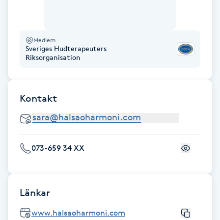
Föning
G
Medlem
Sveriges Hudterapeuters
Gel naglar
Riksorganisation
Gelenaglar
Kontakt
Gellack
Gellack med förstärkning
073-659 34 XX
Gravidmassage
Gravidyoga
Länkar
www.halsaoharmoni.com
Gruppträning