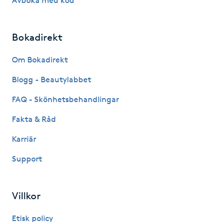
Avboka med kod
Kosmetisk tatuering
Bokadirekt
Kostrådgivning
Om Bokadirekt
Kroppsinpackning
Blogg - Beautylabbet
Kroppspeeling
FAQ - Skönhetsbehandlingar
Fakta & Råd
Käkledsbehandling
Karriär
Kärlbehandling
Support
L
Laserbehandling
Villkor
Etisk policy
Lashlift Keratin