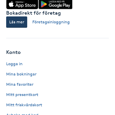
Kinesiologi
Bokadirekt för företag
Kinesisk medicin
Läs mer
Företagsinloggning
Kiropraktik
Klangmassage
Konto
Logga in
Klippning
Mina bokningar
Klippning & Slingor
Mina favoriter
Klippning ungdom
Mitt presentkort
Mitt friskvårdskort
Koppningsmassage