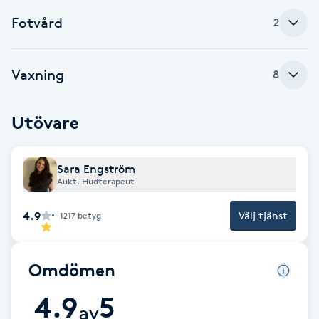
F
Fotvård
2
Face framing
Vaxning
8
Faceliftmassage
Utövare
Fet hårbotten
Sara Engström
Fettreducering
Aukt. Hudterapeut
Fibromassage
4.9
Välj tjänst
1217
betyg
Fillers
Omdömen
Fotmassage
4.9
5
av