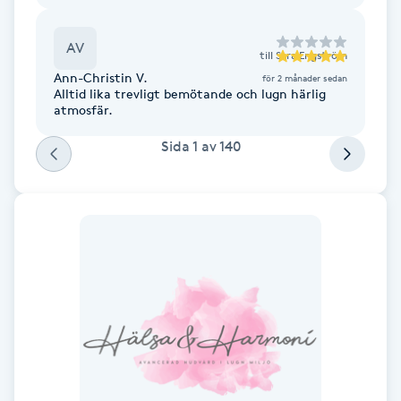
Fransk manikyr
AV
till
Sara Engström
Fransrengöring
Ann-Christin V.
för 2 månader sedan
Alltid lika trevligt bemötande och lugn härlig
atmosfär.
Frekvensterapi
Sida
1
av
140
Friskvård
Friskvårdsmassage
Frisör
Funktionsanalys
Färgning