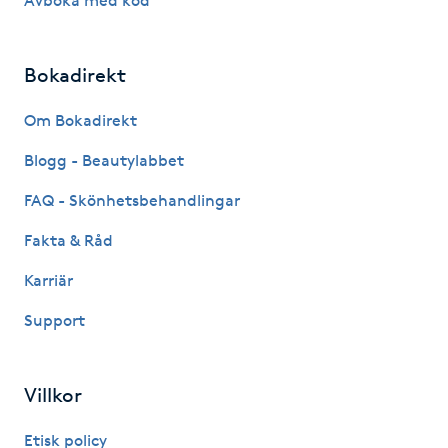
Avboka med kod
Kosmetisk tatuering
Bokadirekt
Kostrådgivning
Om Bokadirekt
Kroppsinpackning
Blogg - Beautylabbet
Kroppspeeling
FAQ - Skönhetsbehandlingar
Fakta & Råd
Käkledsbehandling
Karriär
Kärlbehandling
Support
L
Laserbehandling
Villkor
Etisk policy
Lashlift Keratin