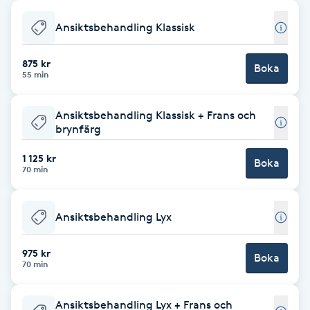
Babylights
Ansiktsbehandling Klassisk
Balayage
875 kr
Boka
55 min
Bambumassage
Ansiktsbehandling Klassisk + Frans och
brynfärg
Barber
1 125 kr
Boka
70 min
Barnklippning
Ansiktsbehandling Lyx
BIAB
975 kr
Blowout
Boka
70 min
Bottenfärg
Ansiktsbehandling Lyx + Frans och