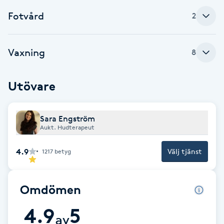
F
Fotvård
2
Face framing
Vaxning
8
Faceliftmassage
Utövare
Fet hårbotten
Sara Engström
Fettreducering
Aukt. Hudterapeut
Fibromassage
4.9
Välj tjänst
1217
betyg
Fillers
Omdömen
Fotmassage
4.9
5
av