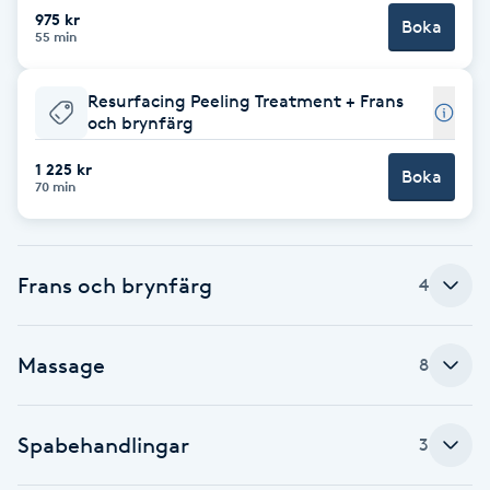
Cryoterapi
975 kr
Boka
55 min
D
Damklippning
Resurfacing Peeling Treatment + Frans
och brynfärg
Dermapen
1 225 kr
Boka
70 min
Diamantslipning
E
Frans och brynfärg
4
Enzympeeling
Massage
Extensions
8
Extensions borttagning
Spabehandlingar
3
Eyeliner-tatuering