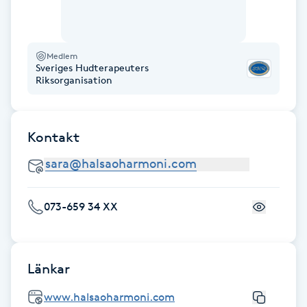
Föning
G
Medlem
Sveriges Hudterapeuters
Gel naglar
Riksorganisation
Gelenaglar
Kontakt
Gellack
Gellack med förstärkning
073-659 34 XX
Gravidmassage
Gravidyoga
Länkar
www.halsaoharmoni.com
Gruppträning