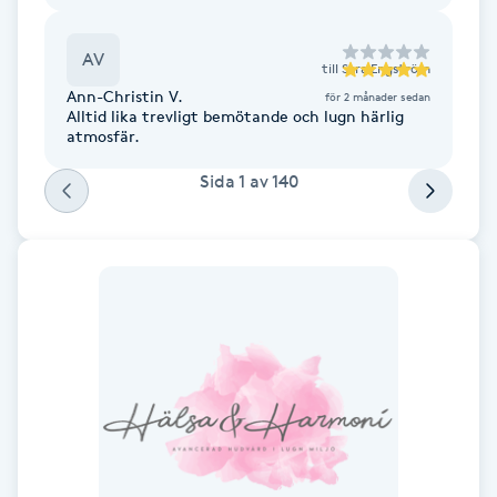
Fransk manikyr
AV
till
Sara Engström
Fransrengöring
Ann-Christin V.
för 2 månader sedan
Alltid lika trevligt bemötande och lugn härlig
atmosfär.
Frekvensterapi
Sida
1
av
140
Friskvård
Friskvårdsmassage
Frisör
Funktionsanalys
Färgning