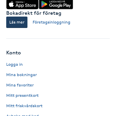
Kinesiologi
Bokadirekt för företag
Kinesisk medicin
Läs mer
Företagsinloggning
Kiropraktik
Klangmassage
Konto
Logga in
Klippning
Mina bokningar
Klippning & Slingor
Mina favoriter
Klippning ungdom
Mitt presentkort
Mitt friskvårdskort
Koppningsmassage