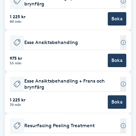
brynfärg
Brynformning
1 225 kr
Boka
80 min
Brynfärgning
Esse Ansiktsbehandling
Brynplockning
975 kr
Boka
Bröllopsuppsättning
55 min
C
Esse Ansiktsbehandling + Frans och
Celluliter
brynfärg
1 225 kr
Boka
Coachning
70 min
Color correction
Resurfacing Peeling Treatment