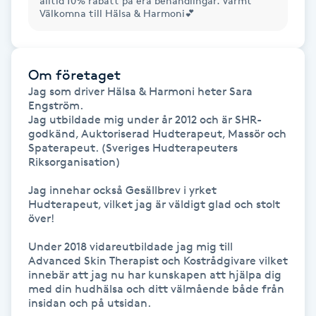
alltid 10% rabatt på era behandlingar. Varmt
Hårborttagning
Välkomna till Hälsa & Harmoni💕
Hårbottenbehandling
Om företaget
Hårförlängning
Jag som driver Hälsa & Harmoni heter Sara 
Engström. 

Jag utbildade mig under år 2012 och är SHR-
Hårvård
godkänd, Auktoriserad Hudterapeut, Massör och 
Spaterapeut. (Sveriges Hudterapeuters 
Riksorganisation)

Hälsa
Jag innehar också Gesällbrev i yrket 
Hudterapeut, vilket jag är väldigt glad och stolt 
Hälsprickor
över!

I
Under 2018 vidareutbildade jag mig till 
Advanced Skin Therapist och Kostrådgivare vilket 
Idrottsmassage
innebär att jag nu har kunskapen att hjälpa dig 
med din hudhälsa och ditt välmående både från 
IPL
insidan och på utsidan. 
