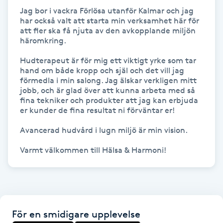
Jag bor i vackra Förlösa utanför Kalmar och jag 
IPL hårborttagning
har också valt att starta min verksamhet här för 
att fler ska få njuta av den avkopplande miljön 
häromkring.

IR-massage
Hudterapeut är för mig ett viktigt yrke som tar 
J
hand om både kropp och själ och det vill jag 
förmedla i min salong. Jag älskar verkligen mitt 
Japansk massage
jobb, och är glad över att kunna arbeta med så 
fina tekniker och produkter att jag kan erbjuda 
K
er kunder de fina resultat ni förväntar er!

K18
Avancerad hudvård i lugn miljö är min vision. 

Varmt välkommen till Hälsa & Harmoni!
Katun fransar
Kemisk peeling
Keratinbehandling
För en smidigare upplevelse