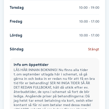
Hot Stone Massage
Torsdag
10:00 - 19:00
Hot yoga
Fredag
10:00 - 17:00
Hudföryngring
Lördag
10:00 - 17:00
Huduppstramning
Söndag
Stängt
Hudvård
Info om öppettider
LÄS HÄR INNAN BOKNING! Nu finns alla tider
Hyaluronsyra
t.om september utlagda här i schemat, så gå
gärna in och boka in er redan nu för att få en bra
tid för er behandling! SER NI INGA TIDER SÅ ÄR
Hyperhidros
DET REDAN FULLBOKAT, håll då utkik efter ev.
återbudstider, de syns i schemat så fort de blir
lediga. Angående priser på behandlingarna: Då
Hypnos
jag helst tar emot betalning via kort, swish eller
kontant så får ni som betalar med dessa medel