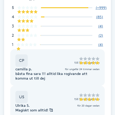
Fotsvamp
5
(
+999
)
4
(
85
)
Fotvård
3
(
4
)
Fransar
2
(
2
)
1
(
4
)
Fransborttagning
CP
Fransfärgning
till
Sara Engström
camilla p.
för ungefär 24 timmar sedan
bästa fina sara !!! alltid lika rogivande att
Fransförlängning
komma ut till dej
Fransförlängning Megavolym
US
till
Sara Engström
Ulrika S.
Fransförlängning Volym
för 20 dagar sedan
Magiskt som alltid! 🥰