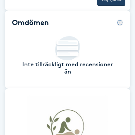
Cryoterapi
D
Omdömen
Damklippning
Dermapen
Diamantslipning
Inte tillräckligt med recensioner
E
än
Enzympeeling
Extensions
Extensions borttagning
Eyeliner-tatuering