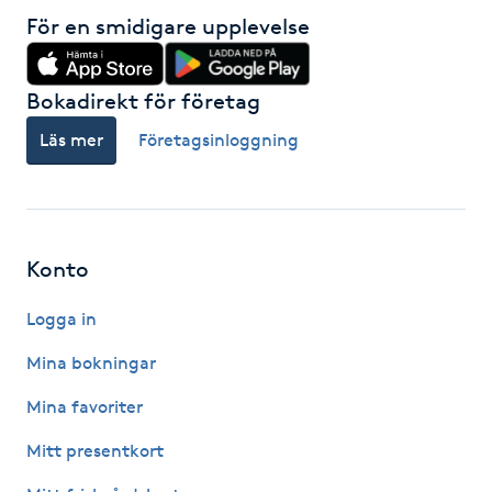
Föning
För en smidigare upplevelse
G
Bokadirekt för företag
Gel naglar
Läs mer
Företagsinloggning
Gelenaglar
Gellack
Konto
Gellack med förstärkning
Logga in
Gravidmassage
Mina bokningar
Mina favoriter
Gravidyoga
Mitt presentkort
Gruppträning