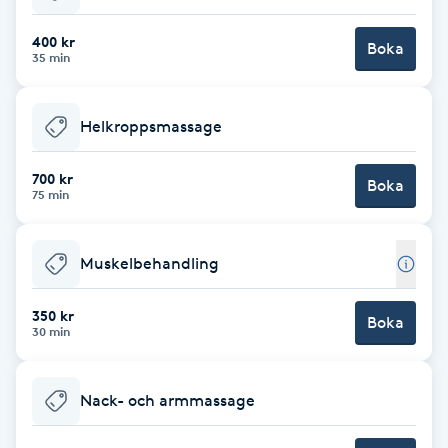
Babylights
400 kr
Boka
35 min
Balayage
Helkroppsmassage
Bambumassage
700 kr
Boka
75 min
Barber
Barnklippning
Muskelbehandling
BIAB
350 kr
Boka
30 min
Blowout
Nack- och armmassage
Bottenfärg