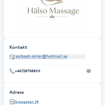
F
Face framing
Faceliftmassage
Fet hårbotten
Kontakt
Fettreducering
Fibromassage
+467287088XX
Fillers
Adress
Fotmassage
Sveagatan 29