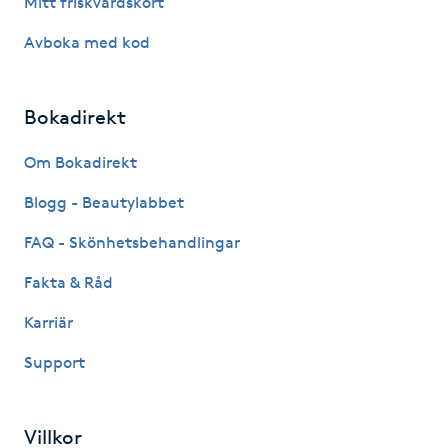
Mitt friskvårdskort
Avboka med kod
Gua Sha-massage
H
Bokadirekt
Hatha Yoga
Om Bokadirekt
Headspa
Blogg - Beautylabbet
Healing
FAQ - Skönhetsbehandlingar
Fakta & Råd
Herrklippning
Karriär
HIFU
Support
Hollywood Peel
Villkor