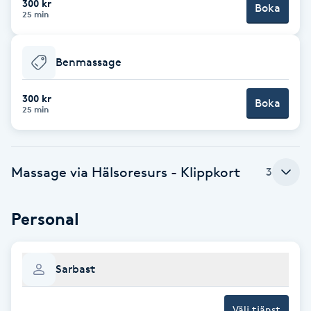
300 kr
Boka
25 min
Brynformning
Benmassage
Brynfärgning
300 kr
Brynplockning
Boka
25 min
Bröllopsuppsättning
C
Massage via Hälsoresurs - Klippkort
3
Celluliter
Personal
Coachning
Sarbast
Color correction
Välj tjänst