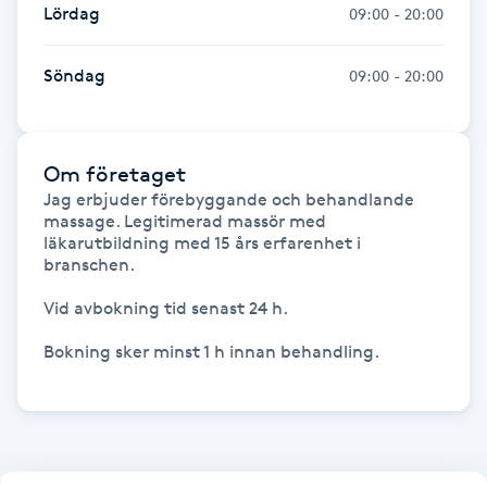
Lördag
09:00 - 20:00
Fransk manikyr
Söndag
09:00 - 20:00
Fransrengöring
Frekvensterapi
Om företaget
Jag erbjuder förebyggande och behandlande 
Friskvård
massage. Legitimerad massör med 
läkarutbildning med 15 års erfarenhet i 
branschen.

Friskvårdsmassage
Vid avbokning tid senast 24 h.

Frisör
Bokning sker minst 1 h innan behandling.

Funktionsanalys
Färgning