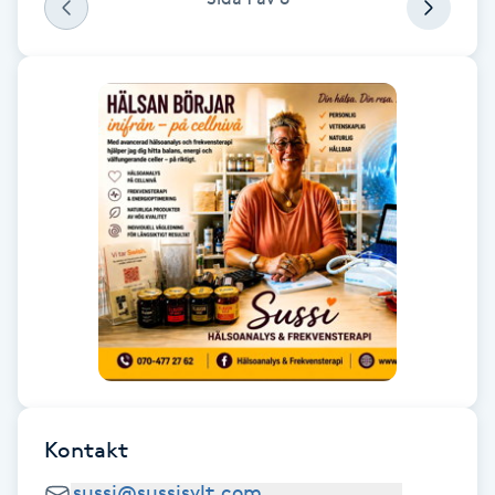
F
Face framing
Faceliftmassage
Fet hårbotten
Fettreducering
Fibromassage
Fillers
Kontakt
Fotmassage