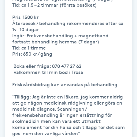
Hot Stone Massage
Tid: ca 1,5 – 2 timmar (första besöket)

Pris  1500 kr

Hot yoga
Återbesök / behandling rekommenderas efter ca 
1v- 10 dagar

Ingår: Frekvensbehandling + magnetband 
Hudföryngring
fortsatt behandling hemma (7 dagar)

Tid: ca 1 timme

Pris: 650 kr / gång

Huduppstramning
 Boka eller fråga: 070 477 27 62

Hudvård
 Välkommen till min bod i Trosa 

Friskvårdsbidrag kan användas på behandling 

Hyaluronsyra
"Tillägg: Jag är inte en läkare, jag kommer aldrig 
att ge någon medicinsk rådgivning eller göra en 
Hyperhidros
medicinsk diagnos. Scanningen / 
frekvensbehandling är ingen ersättning för 
skolmedicin men kan vara ett utmärkt 
Hypnos
komplement för din hälsa och tillägg för det som 
ges inom den vanliga vården"
