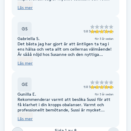
Cryoterapi
äntligen hur jag ska gå vidare.
Läs mer
D
Damklippning
GS
till
Susanne Olsson
Gabriella S.
för 3 år sedan
Dermapen
Det bästa jag har gjort är att äntligen ta tag i
ens hälsa och veta allt om cellernas välmående!
Är sååå nöjd hos Susanne och den nyttiga
Diamantslipning
information vi fick med oss😃 vi ser fram emot
Läs mer
att testa syltet och äntligen få rätt vägledning
E
mot en god hälsa inifrån🙏 tack så jätte mycket
för idag! Vi ses snart igen
Enzympeeling
GE
till
Susanne Olsson
Gunilla E.
för 3 år sedan
Extensions
Rekommenderar varmt att besöka Sussi för att
få klarhet i din kropps obalanser. Varmt och
professionellt bemötande, Sussi är mycket
Extensions borttagning
kunnig och förklarar på ett mycket bra sätt vad
Läs mer
scanningen visade och vad du kan göra för att
förbättra din hälsa. Tack Sussi🌷🙏.
Eyeliner-tatuering
Sida
1
av
8