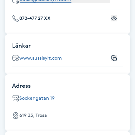
Fotsvamp
070-477 27 XX
Fotvård
Fransar
Länkar
Fransborttagning
www.sussisylt.com
Fransfärgning
Adress
Fransförlängning
Sockengatan 19
Fransförlängning Megavolym
619 33, Trosa
Fransförlängning Volym