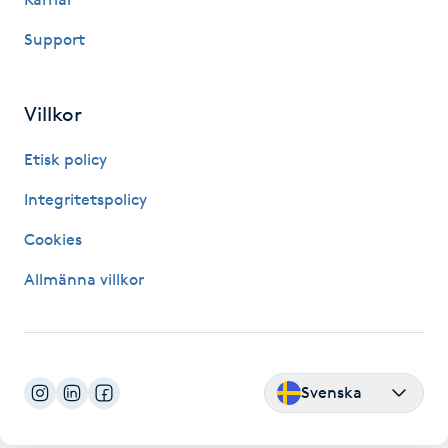
Kosmetisk tatuering
Support
Kostrådgivning
Villkor
Kroppsinpackning
Etisk policy
Kroppspeeling
Integritetspolicy
Cookies
Käkledsbehandling
Allmänna villkor
Kärlbehandling
L
Laserbehandling
Svenska
Lashlift Keratin