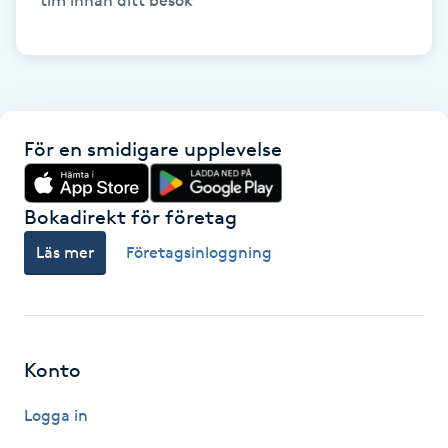
tim innan ditt besök

IPL hårborttagning
IR-massage
J
För en smidigare upplevelse
Japansk massage
K
Bokadirekt för företag
K18
Läs mer
Företagsinloggning
Katun fransar
Kemisk peeling
Konto
Logga in
Keratinbehandling