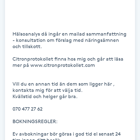
Hårborttagning
Hårbottenbehandling
Hälsoanalys då ingår en mailad sammanfattning 
Hårförlängning
- konsultation om förslag med näringsämnen 
och tillskott.

Hårvård
Citronprotokollet finns hos mig och går att läsa 
mer på www.citronprotokollet.com

Hälsa
Vill du en annan tid än dem som ligger här , 
kontakta mig för att välja tid.

Hälsprickor
Kvällstid och helger går bra.

I
070 477 27 62 

Idrottsmassage
BOKNINGSREGLER: 

IPL
Ev avbokningar bör göras i god tid el senast 24 