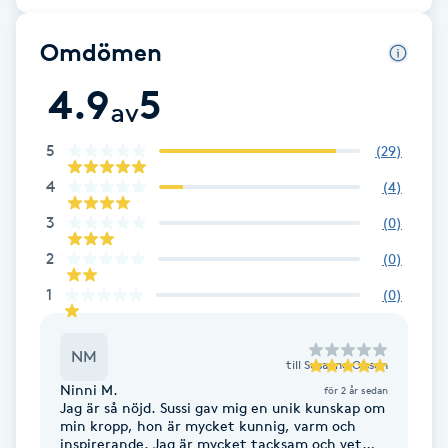
Brynformning
Omdömen
4.9
5
Brynfärgning
av
Brynplockning
5
(
29
)
4
(
4
)
Bröllopsuppsättning
3
(
0
)
C
2
(
0
)
Celluliter
1
(
0
)
Coachning
NM
till
Susanne Olsson
Ninni M.
för 2 år sedan
Color correction
Jag är så nöjd. Sussi gav mig en unik kunskap om
min kropp, hon är mycket kunnig, varm och
inspirerande. Jag är mycket tacksam och vet