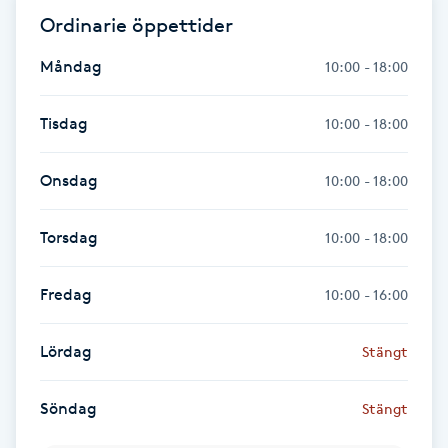
Fransk manikyr
Ordinarie öppettider
Måndag
10:00 - 18:00
Fransrengöring
Tisdag
10:00 - 18:00
Frekvensterapi
Onsdag
10:00 - 18:00
Friskvård
Torsdag
10:00 - 18:00
Friskvårdsmassage
Fredag
10:00 - 16:00
Frisör
Lördag
Stängt
Funktionsanalys
Söndag
Stängt
Färgning