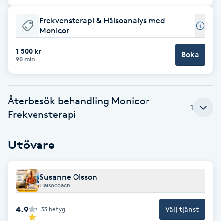
Babylights
Frekvensterapi & Hälsoanalys med
Monicor
Balayage
1 500 kr
Boka
90 min
Bambumassage
Återbesök behandling Monicor
Barber
1
Frekvensterapi
Barnklippning
Utövare
BIAB
Susanne Olsson
Blowout
Hälsocoach
4.9
Välj tjänst
33
betyg
Bottenfärg