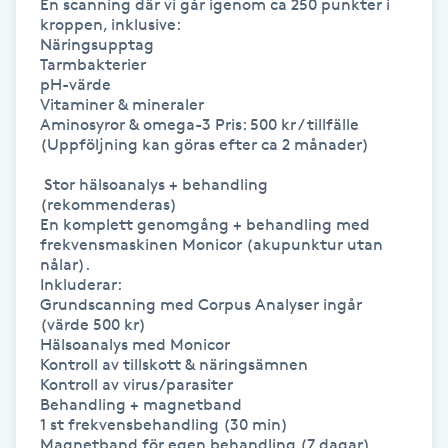
En scanning där vi går igenom ca 250 punkter i 
kroppen, inklusive:

Gua Sha-massage
Näringsupptag

Tarmbakterier

H
pH-värde

Vitaminer & mineraler

Hatha Yoga
Aminosyror & omega-3 Pris: 500 kr / tillfälle

(Uppföljning kan göras efter ca 2 månader)

Headspa
 Stor hälsoanalys + behandling 
(rekommenderas)

En komplett genomgång + behandling med 
Healing
frekvensmaskinen Monicor (akupunktur utan 
nålar).

Inkluderar:

Herrklippning
Grundscanning med Corpus Analyser ingår 
(värde 500 kr)

Hälsoanalys med Monicor

HIFU
Kontroll av tillskott & näringsämnen

Kontroll av virus/parasiter

Hollywood Peel
Behandling + magnetband

1 st frekvensbehandling (30 min)

Magnetband för egen behandling (7 dagar)
