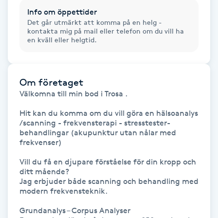
Föning
Info om öppettider
Det går utmärkt att komma på en helg -
G
kontakta mig på mail eller telefon om du vill ha
en kväll eller helgtid.
Gel naglar
Gelenaglar
Om företaget
Välkomna till min bod i Trosa .

Gellack
Hit kan du komma om du vill göra en hälsoanalys 
/scanning - frekvensterapi - stresstester- 
Gellack med förstärkning
behandlingar (akupunktur utan nålar med 
frekvenser)

Gravidmassage
Vill du få en djupare förståelse för din kropp och 
ditt mående? 

Jag erbjuder både scanning och behandling med 
Gravidyoga
modern frekvensteknik.

Grundanalys – Corpus Analyser

Gruppträning