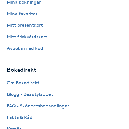
Mina bokningar
Kinesiologi
Mina favoriter
Kinesisk medicin
Mitt presentkort
Mitt friskvårdskort
Kiropraktik
Avboka med kod
Klangmassage
Bokadirekt
Klippning
Om Bokadirekt
Klippning & Slingor
Blogg - Beautylabbet
Klippning ungdom
FAQ - Skönhetsbehandlingar
Fakta & Råd
Koppningsmassage
Karriär