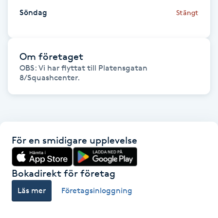
Föning
Söndag
Stängt
G
Gel naglar
Om företaget
OBS: Vi har flyttat till Platensgatan 
Gelenaglar
8/Squashcenter. 
Gellack
Gellack med förstärkning
För en smidigare upplevelse
Gravidmassage
Bokadirekt för företag
Gravidyoga
Läs mer
Företagsinloggning
Gruppträning