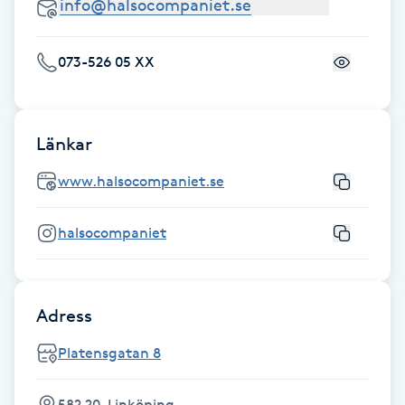
Fotsvamp
073-526 05 XX
Fotvård
Fransar
Länkar
Fransborttagning
www.halsocompaniet.se
Fransfärgning
halsocompaniet
Fransförlängning
Adress
Fransförlängning Megavolym
Platensgatan 8
Fransförlängning Volym
582 20, Linköping