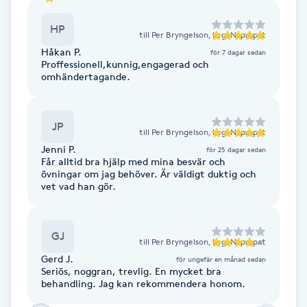
Cryoterapi
D
HP
till
Per Bryngelson, Leg. Naprapat
Håkan P.
för 7 dagar sedan
Damklippning
Proffessionell,kunnig,engagerad och
omhändertagande.
Dermapen
JP
till
Per Bryngelson, Leg. Naprapat
Diamantslipning
Jenni P.
för 25 dagar sedan
E
Får alltid bra hjälp med mina besvär och
övningar om jag behöver. Är väldigt duktig och
vet vad han gör.
Enzympeeling
Extensions
GJ
till
Per Bryngelson, Leg. Naprapat
Gerd J.
för ungefär en månad sedan
Extensions borttagning
Seriös, noggran, trevlig. En mycket bra
behandling. Jag kan rekommendera honom.
Eyeliner-tatuering