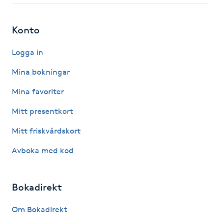
Gua Sha-massage
Konto
H
Logga in
Hatha Yoga
Mina bokningar
Headspa
Mina favoriter
Mitt presentkort
Healing
Mitt friskvårdskort
Herrklippning
Avboka med kod
HIFU
Bokadirekt
Hollywood Peel
Om Bokadirekt