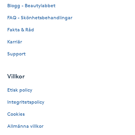
Hot Stone Massage
Blogg - Beautylabbet
FAQ - Skönhetsbehandlingar
Hot yoga
Fakta & Råd
Hudföryngring
Karriär
Support
Huduppstramning
Hudvård
Villkor
Hyaluronsyra
Etisk policy
Integritetspolicy
Hyperhidros
Cookies
Hypnos
Allmänna villkor