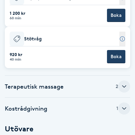
Babylights
1 200 kr
Boka
60 min
Balayage
Stötvåg
Bambumassage
920 kr
Boka
40 min
Barber
Barnklippning
Terapeutisk massage
2
BIAB
Kostrådgivning
1
Blowout
Utövare
Bottenfärg