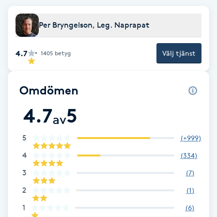
Brynformning
Per Bryngelson, Leg. Naprapat
Brynfärgning
4.7
Välj tjänst
1405
betyg
Brynplockning
Omdömen
Bröllopsuppsättning
4.7
5
C
av
Celluliter
5
(
+999
)
4
(
334
)
Coachning
3
(
7
)
2
(
1
)
Color correction
1
(
6
)