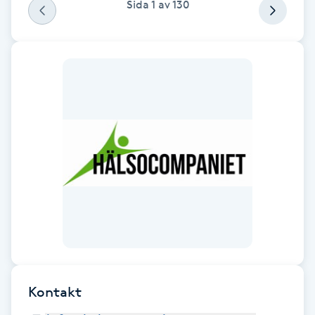
Sida
1
av
130
F
Face framing
Faceliftmassage
Fet hårbotten
Fettreducering
Fibromassage
Fillers
Fotmassage
Kontakt