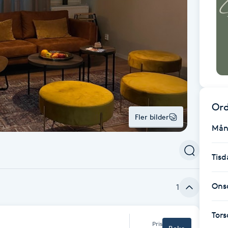
Ord
Fler bilder
Mån
Tisd
Ons
1
Tor
Pris