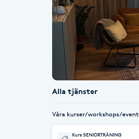
Alternativmedicin
Andningsmassage
Ansiktslyft utan kirurgi
Aromamassage
Ashtanga Yoga
Alla tjänster
Ayurveda
Ayurvedisk Massage
Våra kurser/workshops/event
Ansiktsbehandling djuprengörande
Kurs SENIORTRÄNING
B