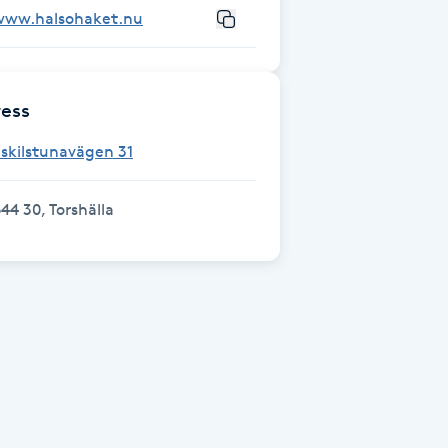
www.halsohaket.nu
ess
skilstunavägen 31
44 30, Torshälla