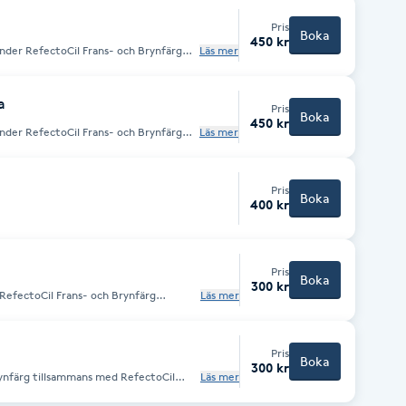
marna efter behandling. Jag
 som är ett svenskt, ekologiskt
Pris
vegetabiliska oljor, aromaoljor och
Boka
lt fritt från mineralolja, silikoner
450 kr
nder RefectoCil Frans- och Brynfärg
Läs mer
t från eteriska oljor, som också har
 Färgen håller upp till 6 veckor.
a 🌱
a
Pris
Boka
450 kr
nder RefectoCil Frans- och Brynfärg
Läs mer
 Färgen håller upp till 6 veckor.
Pris
Boka
400 kr
Pris
Boka
300 kr
RefectoCil Frans- och Brynfärg
Läs mer
 Färgen håller upp till 6 veckor.
Pris
Boka
300 kr
rynfärg tillsammans med RefectoCil
Läs mer
ckor.