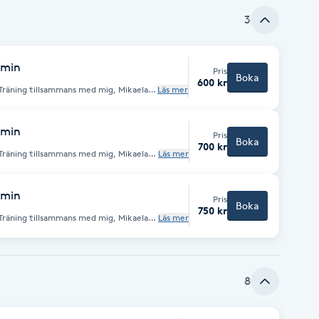
3
 min
Pris
Boka
600 kr
ing tillsammans med mig, Mikaela
Läs mer
dig inspirerande, välanpassade utmaningar
 min
Pris
Boka
700 kr
Läs mer
dig inspirerande, välanpassade utmaningar
 min
Pris
Boka
750 kr
ing tillsammans med mig, Mikaela
Läs mer
dig inspirerande, välanpassade utmaningar
8