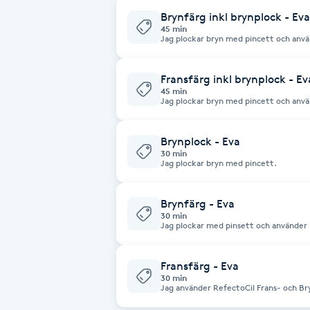
för sol eller peeling de närmaste 24 tim
använder MARIA ÅKERBERG´s produkter
Brynfärg inkl brynplock - Eva
Fransk manikyr
hudvårdsmärke. Produkterna bygger på 
45 min
växtextrakt som ger näring åt huden. He
Jag plockar bryn med pincett och anvä
och parfymer. Dofterna kommer iställe
tillsammans med RefectoCil Oxidant 3%.
en terapeutisk verkan. Hälsningar Ev
Fransrengöring
Fransfärg inkl brynplock - Ev
45 min
Frekvensterapi
Jag plockar bryn med pincett och anvä
tillsammans med RefectoCil Oxidant 3%.
Friskvård
Brynplock - Eva
30 min
Jag plockar bryn med pincett.
Friskvårdsmassage
Brynfärg - Eva
Frisör
30 min
Jag plockar med pinsett och använder 
tillsammans med RefectoCil Oxidant 3%.
Funktionsanalys
Fransfärg - Eva
30 min
Jag använder RefectoCil Frans- och B
Färgning
Oxidant 3%. Färgen håller upp till 6 ve