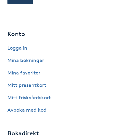
Fransk manikyr
Fransrengöring
Konto
Frekvensterapi
Logga in
Friskvård
Mina bokningar
Mina favoriter
Friskvårdsmassage
Mitt presentkort
Frisör
Mitt friskvårdskort
Avboka med kod
Funktionsanalys
Färgning
Bokadirekt