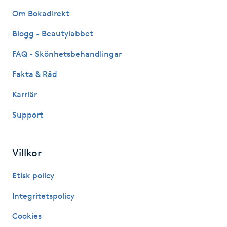
Föning
Om Bokadirekt
G
Blogg - Beautylabbet
Gel naglar
FAQ - Skönhetsbehandlingar
Fakta & Råd
Gelenaglar
Karriär
Gellack
Support
Gellack med förstärkning
Villkor
Gravidmassage
Etisk policy
Gravidyoga
Integritetspolicy
Cookies
Gruppträning