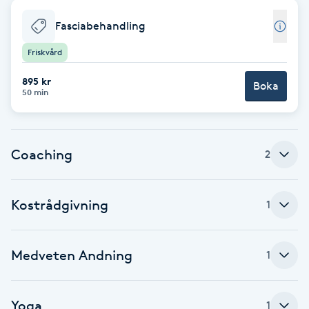
Babylights
Fasciabehandling
Friskvård
Balayage
895 kr
Boka
50 min
Bambumassage
Barber
Coaching
2
Barnklippning
Kostrådgivning
1
BIAB
Medveten Andning
1
Blowout
Bottenfärg
Yoga
1