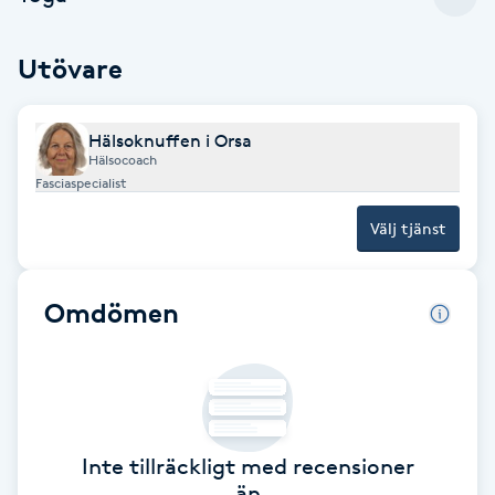
Brynformning
Utövare
Brynfärgning
Hälsoknuffen i Orsa
Hälsocoach
Brynplockning
Fasciaspecialist
Bröllopsuppsättning
Välj tjänst
C
Omdömen
Celluliter
Coachning
Color correction
Inte tillräckligt med recensioner
än