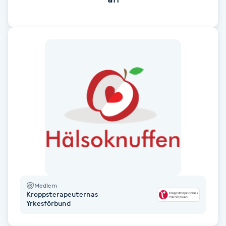
Cryoterapi
D
Damklippning
Dermapen
Diamantslipning
E
Enzympeeling
Extensions
Medlem
Kroppsterapeuternas
Extensions borttagning
Yrkesförbund
Eyeliner-tatuering