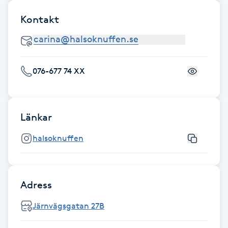
F
Kontakt
Face framing
Faceliftmassage
076-677 74 XX
Fet hårbotten
Länkar
Fettreducering
halsoknuffen
Fibromassage
Fillers
Adress
Järnvägsgatan 27B
Fotmassage