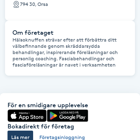
794 30, Orsa
Fotsvamp
Fotvård
Om företaget
Hälsoknuffen strävar efter att förbättra ditt 
Fransar
välbefinnande genom skräddarsydda 
behandlingar, inspirerande föreläsningar och 
personlig coaching. Fasciabehandlingar och 
Fransborttagning
fasciaföreläsningar är navet i verksamheten
Fransfärgning
Fransförlängning
För en smidigare upplevelse
Fransförlängning Megavolym
Bokadirekt för företag
Fransförlängning Volym
Läs mer
Företagsinloggning