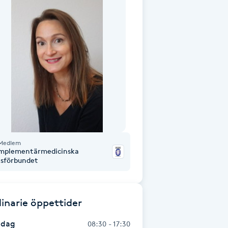
Medlem
mplementärmedicinska
ksförbundet
inarie öppettider
dag
08:30 - 17:30