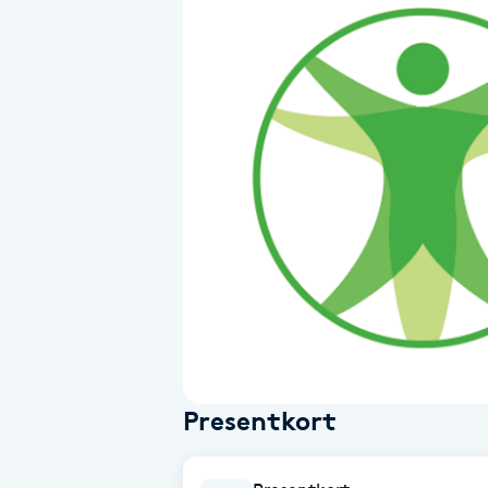
Alternativmedicin
Andningsmassage
Ansiktslyft utan kirurgi
Aromamassage
Ashtanga Yoga
Ayurveda
Ayurvedisk Massage
Presentkort
Ansiktsbehandling djuprengörande
B