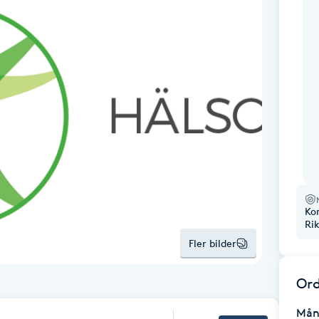
Ko
Ri
Fler bilder
Ord
Mån