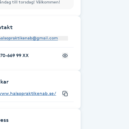
ndag till torsdag! Välkommen!
ntakt
070-669 99 XX
kar
www.halsopraktikenab.se/
ess