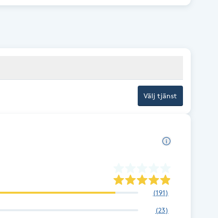
ov.
Välj tjänst
(
191
)
(
23
)