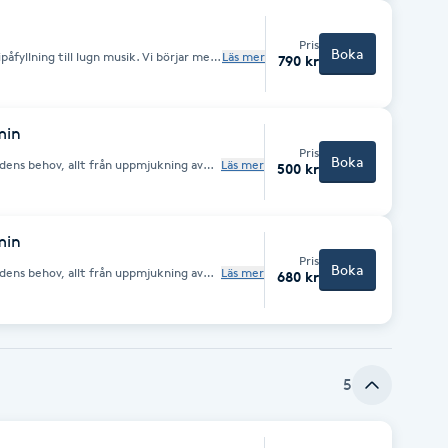
gar.
Pris
Boka
fyllning till lugn musik. Vi börjar med
Läs mer
790 kr
assage sen går jag igenom din kropp
olika positioner. Energin verkar på
h emotionellt. Din kropp styr själv vart
sk vid:
 * Spänningar/stress * Huvudvärk *
min
ra
Pris
Boka
ndens behov, allt från uppmjukning av
Läs mer
500 kr
ehandling, stretch till
min
Pris
Boka
ndens behov, allt från uppmjukning av
Läs mer
680 kr
ehandling, stretch till
5