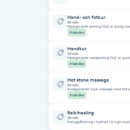
Cryoterapi
D
Hand- och fotkur
45 min
Damklippning
Mjukgörande peeling följt av ljuvlig m
Friskvård
Dermapen
Handkur
30 min
Mjukgörande handpeeling följt av ljuv
Diamantslipning
Friskvård
E
Hot stone massage
Enzympeeling
60 min
Avslappnande mjuk massage med heta lavastenar. Värmen
musklerna vilket leder till en behaglig
Friskvård
Extensions
Reikihealing
Extensions borttagning
30 min
Energipåfyllning i tysthet till lugn mu
förmedlar energi med händerna på olika
nivåer - både fysiskt, mentalt och emot