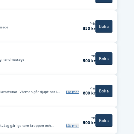
Pris
Boka
assage
850 kr
Pris
Boka
lig handmassage
500 kr
Pris
Boka
 går djupt ner i
Läs mer
800 kr
 avslappning.
Pris
Boka
500 kr
sik. Jag går igenom kroppen och
Läs mer
 positioner. Energin verkar på flera
ionellt. Din kropp styr själv vart