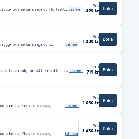
Pris
Boka
sk rygg- och nackmassage och fortsätter
Läs mer
890 kr
r sedan med en rogivande skalpmassage.
Pris
Boka
1 200 kr
sk rygg- och nackmassage och
Läs mer
otmassage) med Maria Åkerbergs
g och massage med Maria Åkerbergs
 med en rogivande skalpmassagen.
Pris
Boka
ade fotskrubb, fortsätter med filning
Läs mer
715 kr
 med en avslappnande fot- och
Pris
Boka
1 050 kr
dens behov. Klassisk massage,
Läs mer
andas, även stretch och
ov.
Pris
Boka
1 430 kr
dens behov. Klassisk massage,
Läs mer
andas, även stretch och