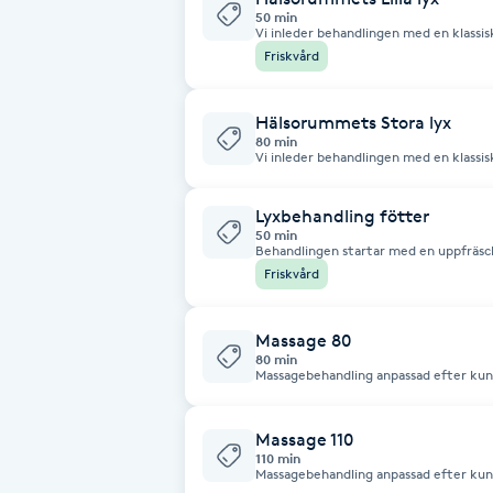
50 min
Fotsvamp
Vi inleder behandlingen med en klassi
med en fot- eller ansiktskur. Avsluta
Friskvård
Fotvård
Hälsorummets Stora lyx
80 min
Fransar
Vi inleder behandlingen med en klassi
fortsätter med en fotkur (skrubb o f
fotkräm samt en ansiktskur (rengörin
produkter). Vi avslutar behandlingen
Fransborttagning
Lyxbehandling fötter
50 min
Behandlingen startar med en uppfräsch
och lackning av naglarna och avslutas
Friskvård
Fransfärgning
underbensmassage.
Fransförlängning
Massage 80
80 min
Massagebehandling anpassad efter kun
aromamassage och reikimassage kan bl
Fransförlängning Megavolym
triggerpunktsbehandling ingår vid beh
Massage 110
110 min
Fransförlängning Volym
Massagebehandling anpassad efter kun
aromamassage och reikimassage kan bl