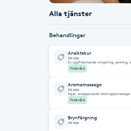
Alla tjänster
Babylights
Balayage
Behandlingar
Bambumassage
Ansiktskur
30 min
Barber
En uppfräschande rengöring, peeling,
följt av en ljuvlig ansiktsmassage med 
Friskvård
med Maria Åkerbergs naturliga produk
Barnklippning
Aromamassage
50 min
Mjuk, avslappnande helkroppsmassage med valfri do
BIAB
Lugnande och avslappnande. * Uppigga
Friskvård
Blowout
Brynfärgning
20 min
Bottenfärg