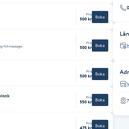
0
Pris
Boka
500 kr
Län
Pris
Boka
lig fotmassage.
500 kr
Adr
Pris
Boka
500 kr
plock
Pris
Boka
7
550 kr
Pris
Boka
475 kr