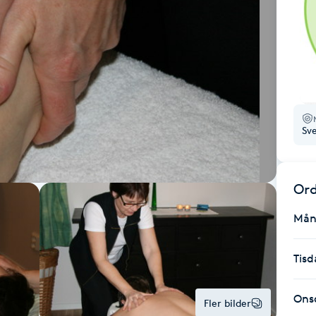
Sv
Ord
Mån
Tisd
Ons
Fler bilder