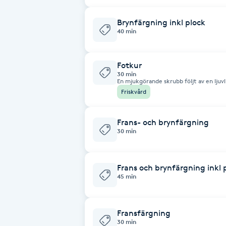
Brynformning
Brynfärgning inkl plock
40 min
Brynfärgning
Fotkur
30 min
Brynplockning
En mjukgörande skrubb följt av en ljuv
Friskvård
Bröllopsuppsättning
Frans- och brynfärgning
C
30 min
Celluliter
Frans och brynfärgning inkl 
Coachning
45 min
Color correction
Fransfärgning
30 min