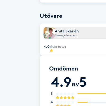
triggerpunktsbehandling ingår vid beh
Fransk manikyr
Utövare
Fransrengöring
Anita Skärlén
Frekvensterapi
Massageterapeut
Friskvård
4.9
216
betyg
Friskvårdsmassage
Omdömen
Frisör
4.9
5
av
Funktionsanalys
5
Färgning
4