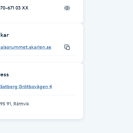
70-671 03 XX
kar
halsorummet.skarlen.se
ess
Västberg Grötbovägen 4
95 91, Rättvik