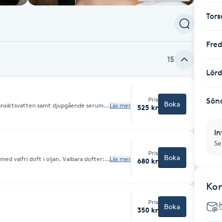
Tor
Fre
15
Lör
Pris
Sön
Boka
 ansiktsvatten samt djupgående serum
Läs mer
525 kr
ansiktskräm som passar just dig. Allt
ter.
In
Se
Pris
Boka
ft i oljan. Valbara dofter: *
Läs mer
680 kr
nde och energigivande.
Ko
Pris
Boka
350 kr