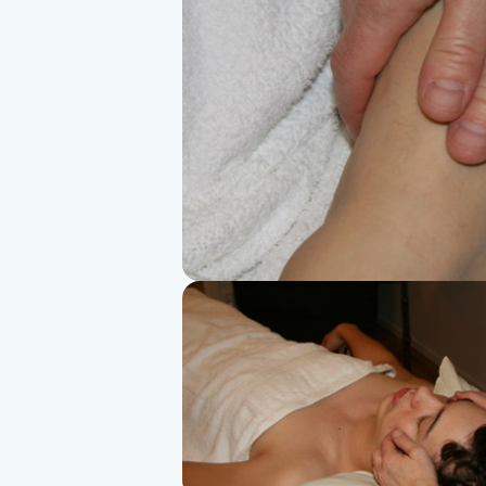
Alternativmedicin
Andningsmassage
Ansiktslyft utan kirurgi
Aromamassage
Ashtanga Yoga
Ayurveda
Ayurvedisk Massage
Ansiktsbehandling djuprengörande
B