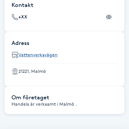
Kontakt
F
+XX
Face framing
Faceliftmassage
Adress
Fet hårbotten
Vattenverksvägen
Fettreducering
21221, Malmö
Fibromassage
Om företaget
Fillers
Handels är verksamt i Malmö .
Fotmassage