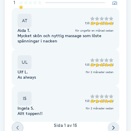
1
(
2
)
Brynformning
AT
till
Jörgen Eklund
Brynfärgning
Aida T.
för ungefär en månad sedan
Mycket skön och nyttig massage som löste
spänningar i nacken
Brynplockning
Bröllopsuppsättning
UL
till
Jörgen Eklund
C
Ulf L.
för 2 månader sedan
As always
Celluliter
IS
Coachning
till
Jörgen Eklund
Ingela S.
för 2 månader sedan
Allt toppen!!
Color correction
Sida
1
av
15