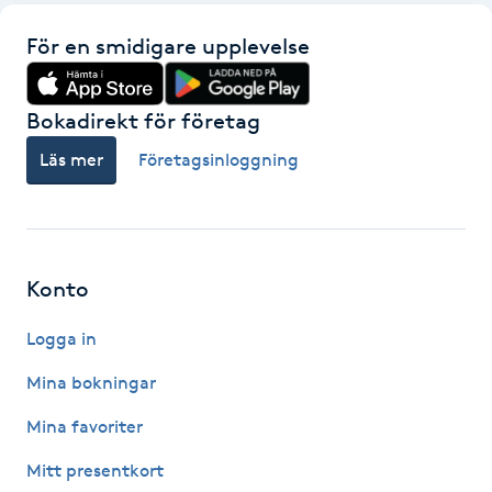
Fotsvamp
För en smidigare upplevelse
Fotvård
Bokadirekt för företag
Fransar
Läs mer
Företagsinloggning
Fransborttagning
Fransfärgning
Konto
Fransförlängning
Logga in
Mina bokningar
Fransförlängning Megavolym
Mina favoriter
Fransförlängning Volym
Mitt presentkort