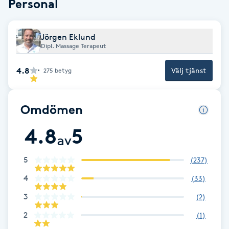
Personal
Babylights
Jörgen Eklund
Dipl. Massage Terapeut
Balayage
4.8
Välj tjänst
275
betyg
Bambumassage
Barber
Omdömen
4.8
5
Barnklippning
av
5
(
237
)
BIAB
4
(
33
)
Blowout
3
(
2
)
2
(
1
)
Bottenfärg