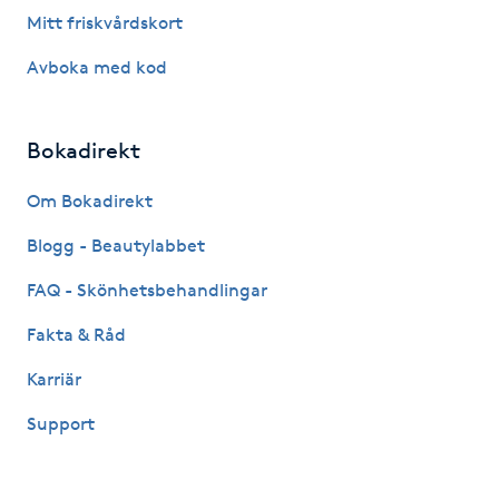
Fransk manikyr
Mitt friskvårdskort
Avboka med kod
Fransrengöring
Frekvensterapi
Bokadirekt
Om Bokadirekt
Friskvård
Blogg - Beautylabbet
Friskvårdsmassage
FAQ - Skönhetsbehandlingar
Frisör
Fakta & Råd
Karriär
Funktionsanalys
Support
Färgning