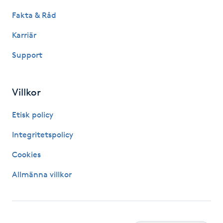
Fakta & Råd
Nagelförlängning gelé
Karriär
Nagelförlängning glasfiber
Support
Nagelförlängning silke
Villkor
Nagelförstärkning
Etisk policy
Nagelklippning
Integritetspolicy
Cookies
Nagelsvamp
Allmänna villkor
Nageltrång
Nagelvård