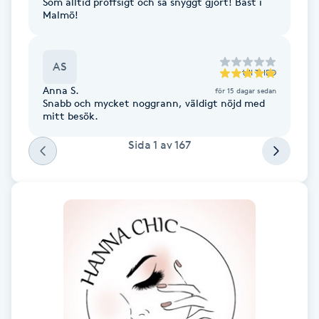
Som alltid proffsigt och så snyggt gjort! Bäst i
Malmö!
Gua Sha-massage
H
AS
till
THEO
Hatha Yoga
Anna S.
för 15 dagar sedan
Snabb och mycket noggrann, väldigt nöjd med
mitt besök.
Headspa
Sida
1
av
167
Healing
Herrklippning
HIFU
Hollywood Peel