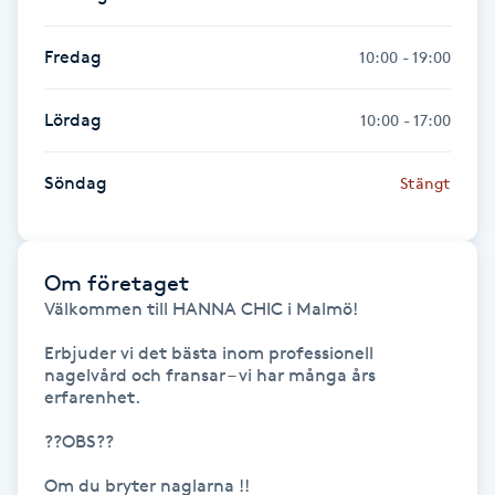
IPL hårborttagning
Fredag
10:00 - 19:00
IR-massage
Lördag
10:00 - 17:00
J
Söndag
Stängt
Japansk massage
K
K18
Om företaget
Välkommen till HANNA CHIC i Malmö! 

Katun fransar
Erbjuder vi det bästa inom professionell 
nagelvård och fransar – vi har många års 
erfarenhet.

Kemisk peeling
??OBS?? 

Keratinbehandling
Om du bryter naglarna !!  
