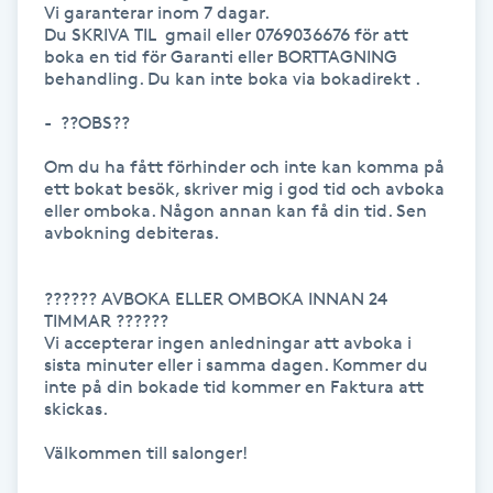
Vi garanterar inom 7 dagar.  

Kinesiologi
Du SKRIVA TIL  gmail eller 0769036676 för att 
boka en tid för Garanti eller BORTTAGNING 
behandling. Du kan inte boka via bokadirekt .

Kinesisk medicin
-  ??OBS??

Kiropraktik
Om du ha fått förhinder och inte kan komma på 
ett bokat besök, skriver mig i god tid och avboka 
eller omboka. Någon annan kan få din tid. Sen 
Klangmassage
avbokning debiteras.

Klippning
?????? AVBOKA ELLER OMBOKA INNAN 24 
TIMMAR ?????? 

Klippning & Slingor
Vi accepterar ingen anledningar att avboka i 
sista minuter eller i samma dagen. Kommer du 
inte på din bokade tid kommer en Faktura att 
Klippning ungdom
skickas.

Välkommen till salonger!

Koppningsmassage