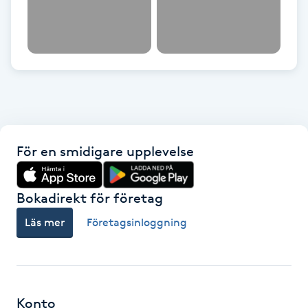
M
Makeup
Manikyr & Pedikyr
Massage
För en smidigare upplevelse
Medial vägledning
Bokadirekt för företag
Medicinsk massage
Läs mer
Företagsinloggning
Meditation
Medium
Konto