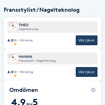
Fransk manikyr
Fransstylist / Nagelteknolog
Fransrengöring
THEO
Nagelteknolog
Frekvensterapi
4.9
Välj tjänst
320
betyg
Friskvård
HANNA
Friskvårdsmassage
Fransstylist / Nagelteknolog
Frisör
4.9
Välj tjänst
984
betyg
Funktionsanalys
Omdömen
Färgning
4.9
5
av