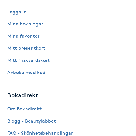
Megavolymfransar
Logga in
Melasma
Mina bokningar
Mina favoriter
Mesoterapi
Mitt presentkort
MicroPen
Mitt friskvårdskort
Avboka med kod
Microshading
Mixfransar
Bokadirekt
N
Om Bokadirekt
Nagelförlängning
Blogg - Beautylabbet
Nagelförlängning akryl
FAQ - Skönhetsbehandlingar