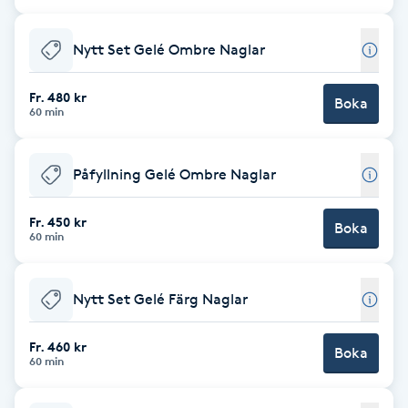
Cryoterapi
D
Nytt Set Gelé Ombre Naglar
Damklippning
Fr. 480 kr
Boka
60 min
Dermapen
Påfyllning Gelé Ombre Naglar
Diamantslipning
E
Fr. 450 kr
Boka
60 min
Enzympeeling
Nytt Set Gelé Färg Naglar
Extensions
Fr. 460 kr
Boka
Extensions borttagning
60 min
Eyeliner-tatuering