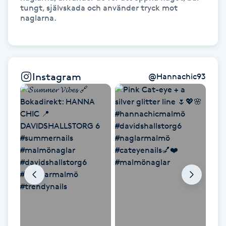
tungt, självskada och använder tryck mot 
naglarna. 

LED-ljusterapi
Liktornar
Instagram
@
Hannachic93
LPG
LPG-behandling
LPG-massage
Luggklippning
Lymfmassage
Läpptatuering