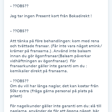
- ??OBS??

Kosmetisk tatuering
Jag tar ingen Present kort från Bokadirekt !

Kostrådgivning
- ??OBS?? 

Kroppsinpackning
Att tänka på före behandlingen: kom med rena 
och tvättade fransar. (Får inte vara något smink/ 
Kroppspeeling
krämer på fransarna.). Använd inte balsam 
innan du gör ögonfransar(Balsam påverkar 
vidhäftningen av ögonfransar)  För 
Käkledsbehandling
fransarkunder gäller inte garanti om du : 
kemikalier direkt på fransarna.

Kärlbehandling
- ??OBS?? 

L
Om du vill har långa naglar, det kan kostar från 
50kr extra (fråga gärna personal på plats på 
priset)

Laserbehandling
För nagelkunder gäller inte garanti om du: slå till 
naglarna, använder de för att öppna något, bär 
Lashlift Keratin