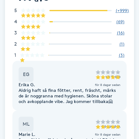
Föning
5
(
+999
)
G
4
(
69
)
Gel naglar
3
(
16
)
2
(
1
)
Gelenaglar
1
(
3
)
Gellack
EG
till
THEO
Gellack med förstärkning
Erika G.
för 8 dagar sedan
Aldrig haft så fina fötter, rent, fräscht, märks
de är noggranna med hygienen. Sköna stolar
Gravidmassage
och avkopplande vibe. Jag kommer tillbaka🤗
Gravidyoga
ML
till
HANNA
Marie L.
för 8 dagar sedan
Gruppträning