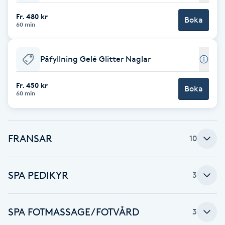
Fotsvamp
Fr. 480 kr
Boka
60 min
Fotvård
Påfyllning Gelé Glitter Naglar
Fransar
Fr. 450 kr
Boka
60 min
Fransborttagning
Fransfärgning
FRANSAR
10
Fransförlängning
SPA PEDIKYR
3
Fransförlängning Megavolym
Fransförlängning Volym
SPA FOTMASSAGE/FOTVÅRD
3