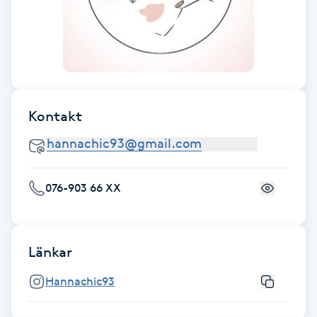
Hot Stone Massage
Hot yoga
Hudföryngring
Kontakt
Huduppstramning
Hudvård
076-903 66 XX
Hyaluronsyra
Hyperhidros
Länkar
Hannachic93
Hypnos