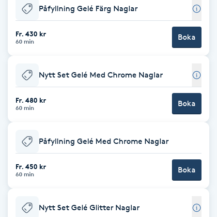
Påfyllning Gelé Färg Naglar
F
Fr. 430 kr
Face framing
Boka
60 min
Faceliftmassage
Nytt Set Gelé Med Chrome Naglar
Fet hårbotten
Fr. 480 kr
Boka
60 min
Fettreducering
Påfyllning Gelé Med Chrome Naglar
Fibromassage
Fr. 450 kr
Boka
Fillers
60 min
Fotmassage
Nytt Set Gelé Glitter Naglar