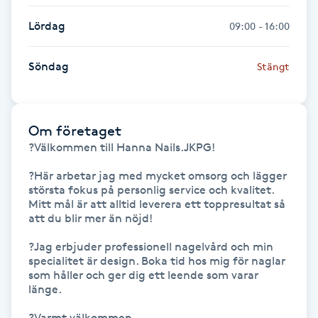
Lördag
09:00 - 16:00
Gua Sha-massage
H
Söndag
Stängt
Hatha Yoga
Headspa
Om företaget
?Välkommen till Hanna Nails.JKPG!

Healing
?Här arbetar jag med mycket omsorg och lägger 
största fokus på personlig service och kvalitet. 
Mitt mål är att alltid leverera ett toppresultat så 
Herrklippning
att du blir mer än nöjd!

?Jag erbjuder professionell nagelvård och min 
HIFU
specialitet är design. Boka tid hos mig för naglar 
som håller och ger dig ett leende som varar 
Hollywood Peel
länge.

?Varmt välkommen,
