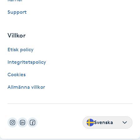
IPL hårborttagning
Support
IR-massage
Villkor
J
Etisk policy
Japansk massage
Integritetspolicy
K
Cookies
K18
Allmänna villkor
Katun fransar
Kemisk peeling
Svenska
Keratinbehandling