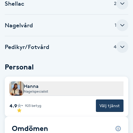
Cryoterapi
Shellac
2
D
Nagelvård
Damklippning
1
Dermapen
Pedikyr/Fotvård
4
Diamantslipning
Personal
E
Enzympeeling
Hanna
Nagelspecialist
Extensions
4.9
Välj tjänst
923
betyg
Extensions borttagning
Omdömen
Eyeliner-tatuering