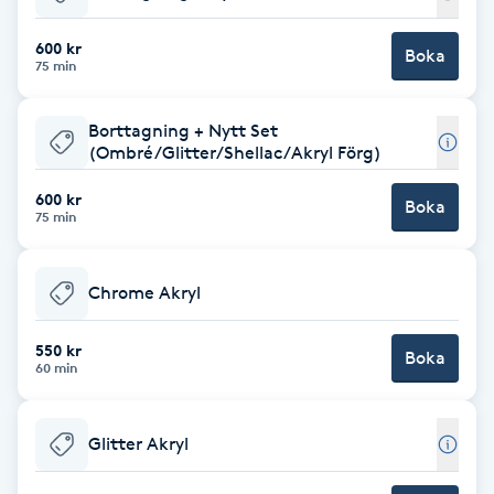
Babylights
600 kr
Boka
75 min
Balayage
Borttagning + Nytt Set
(Ombré/Glitter/Shellac/Akryl Förg)
Bambumassage
600 kr
Boka
75 min
Barber
Barnklippning
Chrome Akryl
BIAB
550 kr
Boka
60 min
Blowout
Glitter Akryl
Bottenfärg