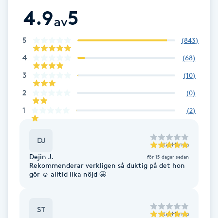
4.9
5
F
av
Face framing
5
(
843
)
4
(
68
)
Faceliftmassage
3
(
10
)
Fet hårbotten
2
(
0
)
1
(
2
)
Fettreducering
DJ
till
Hanna
Fibromassage
Dejin J.
för 15 dagar sedan
Rekommenderar verkligen så duktig på det hon
Fillers
gör ☺️ alltid lika nöjd 🤩
Fotmassage
ST
till
Hanna