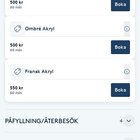
500 kr
Boka
60 min
Brynformning
Ombré Akryl
Brynfärgning
500 kr
Brynplockning
Boka
60 min
Bröllopsuppsättning
Fransk Akryl
C
550 kr
Celluliter
Boka
60 min
Coachning
PÅFYLLNING/ÅTERBESÖK
4
Color correction