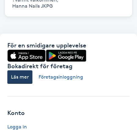
Hot Stone Massage
Hanna Nails JKPG
Hot yoga
Hudföryngring
För en smidigare upplevelse
Huduppstramning
Bokadirekt för företag
Hudvård
Läs mer
Företagsinloggning
Hyaluronsyra
Hyperhidros
Konto
Hypnos
Logga in