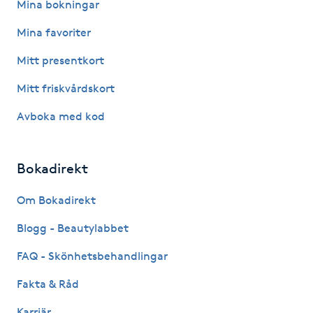
Mina bokningar
Hårborttagning
Mina favoriter
Hårbottenbehandling
Mitt presentkort
Hårförlängning
Mitt friskvårdskort
Avboka med kod
Hårvård
Hälsa
Bokadirekt
Om Bokadirekt
Hälsprickor
I
Blogg - Beautylabbet
FAQ - Skönhetsbehandlingar
Idrottsmassage
Fakta & Råd
IPL
Karriär