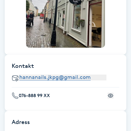
Fransk manikyr
Fransrengöring
Frekvensterapi
Friskvård
Kontakt
Friskvårdsmassage
Frisör
076-888 99 XX
Funktionsanalys
Färgning
Adress