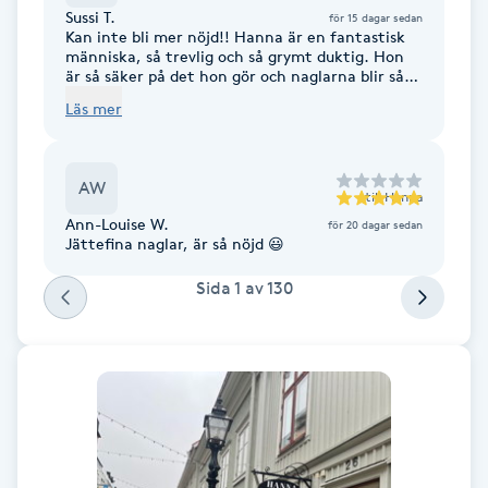
Sussi T.
för 15 dagar sedan
Fotsvamp
Kan inte bli mer nöjd!! Hanna är en fantastisk
människa, så trevlig och så grymt duktig. Hon
är så säker på det hon gör och naglarna blir så
Fotvård
fina och håller bra. Även fötter är hon så bra på!
Läs mer
Jag skulle aldrig gå till någon annan Sussi
Fransar
AW
till
Hanna
Fransborttagning
Ann-Louise W.
för 20 dagar sedan
Jättefina naglar, är så nöjd 😃
Fransfärgning
Sida
1
av
130
Fransförlängning
Fransförlängning Megavolym
Fransförlängning Volym