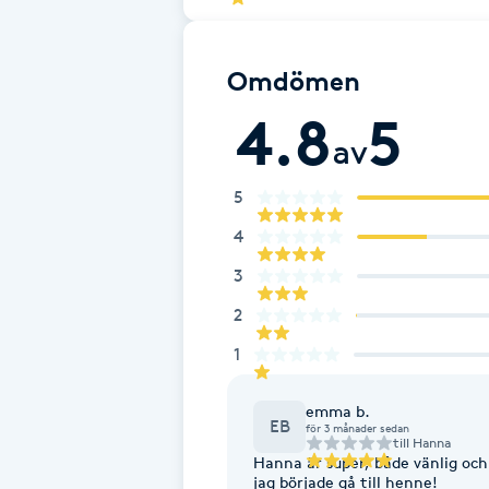
Eyeliner-tatuering
F
Omdömen
Face framing
4.8
5
av
Faceliftmassage
5
Fet hårbotten
4
Fettreducering
3
2
Fibromassage
1
Fillers
emma b.
EB
för 3 månader sedan
till
Hanna
Fotmassage
Hanna är super, både vänlig oc
jag började gå till henne!