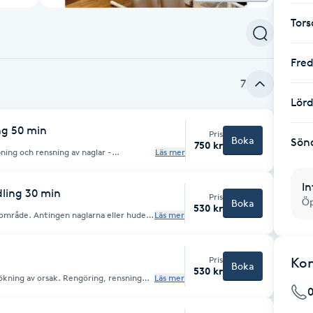
Tor
Fre
7
Lör
ng 50 min
Pris
Boka
Sön
750 kr
ing och rensning av naglar -
Läs mer
 Borttagning av förhårdnader och
icering av nagelolja samt
anpassad fotkräm - Egenvårdsråd ges om
In
ling 30 min
Pris
Öp
Boka
530 kr
 område. Antingen naglarna eller huden.
Läs mer
ing som ny kund rekommenderas
Pris
Ko
Boka
530 kr
kning av orsak. Rengöring, rensning
Läs mer