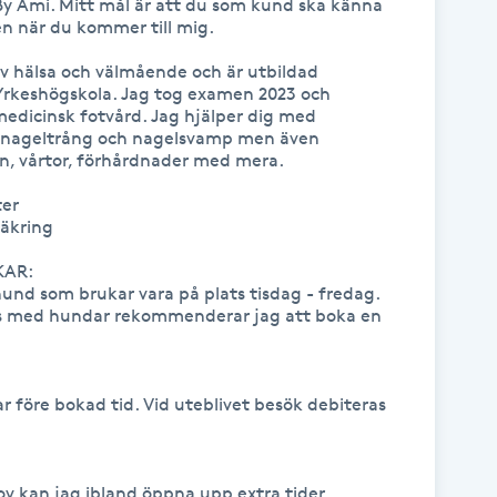
n By Ami. Mitt mål är att du som kund ska känna 
 när du kommer till mig. 

av hälsa och välmående och är utbildad 
Yrkeshögskola. Jag tog examen 2023 och 
dicinsk fotvård. Jag hjälper dig med 
nageltrång och nagelsvamp men även 
n, vårtor, förhårdnader med mera.

er

äkring

AR:

und som brukar vara på plats tisdag - fredag. 
rivs med hundar rekommenderar jag att boka en 
 före bokad tid. Vid uteblivet besök debiteras 
ov kan jag ibland öppna upp extra tider.