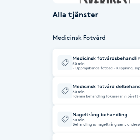
Alla tjänster
Babylights
Balayage
Medicinsk Fotvård
Bambumassage
Medicinsk fotvårdsbehandli
50 min
Barber
- Uppmjukande fotbad - Klippning, slipn
Behandling av eventuellt nageltrång -
liktornar - Behandling av vårtor - Appl
cirkulationshöjande insmörjning med 
Barnklippning
så önskas * Ta gärna bort nagellack före behandling för att få mer tid till själva
Medicinsk fotvård delbehand
behandlingen :)
30 min
I denna behandling fokuserar vi på ett
För bästa möjliga start och uppföljn
BIAB
medicinsk fotvård 50 min.
Nageltrång behandling
Blowout
30 min
Behandling av nageltrång samt undersö
och omläggning vid behov.
Bottenfärg