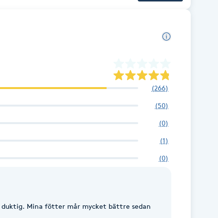
(
266
)
(
50
)
(
0
)
(
1
)
(
0
)
h duktig. Mina fötter mår mycket bättre sedan