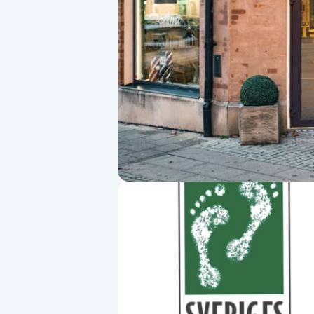
Alternativmedicin
Andningsmassage
Ansiktslyft utan kirurgi
Aromamassage
Ashtanga Yoga
Ayurveda
Ayurvedisk Massage
Ansiktsbehandling djuprengörande
B