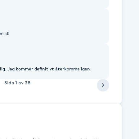
mtal!
vlig. Jag kommer definitivt återkomma igen.
Sida
1
av
38