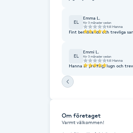
Fotsvamp
Emma L.
EL
för 3 månader sedan
Fotvård
till
Hanna
Fint bemötande och trevliga sa
Fransar
Emmi L.
EL
för 3 månader sedan
Fransborttagning
till
Hanna
Hanna är proffsig, lugn och tre
Fransfärgning
Fransförlängning
Fransförlängning Megavolym
Om företaget
Varmt välkommen!

Fransförlängning Volym