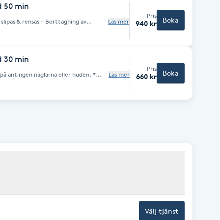
d 50 min
Pris
Boka
slipas & rensas - Borttagning av
Läs mer
940 kr
llack före
ället :) * Detta är en
ngår EJ behandling av vårtor, liktorn
d 30 min
Pris
Boka
på antingen naglarna eller huden. *
Läs mer
660 kr
d första besöket. Boka hel behandling
g. * Detta är en
ngår EJ behandling av vårtor, liktorn
Välj tjänst