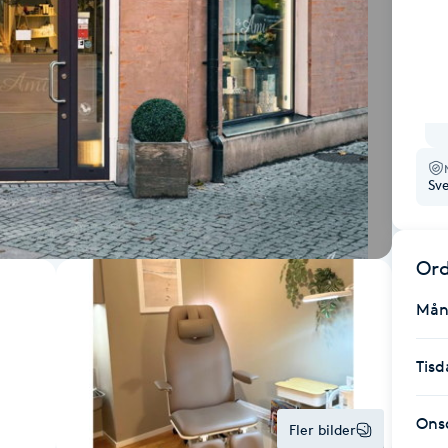
Sv
Ord
Mån
Tisd
Ons
Fler bilder