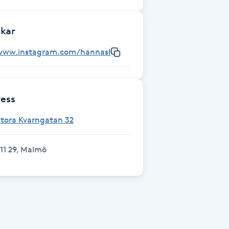
kar
www.instagram.com/hannashalsa_/
ess
tora Kvarngatan 32
11 29, Malmö