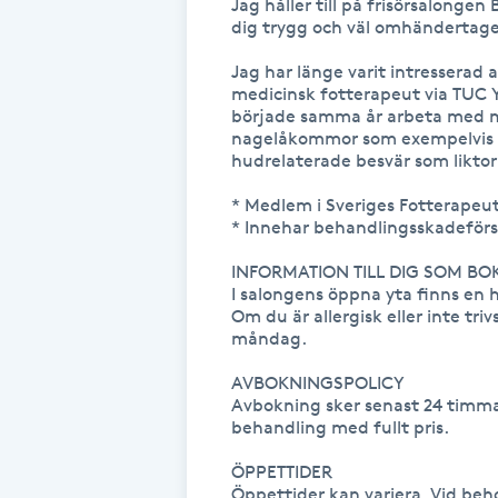
Jag håller till på frisörsalonge
dig trygg och väl omhändertagen
Fransk manikyr
Jag har länge varit intresserad 
Fransrengöring
medicinsk fotterapeut via TUC 
började samma år arbeta med me
nagelåkommor som exempelvis 
Frekvensterapi
hudrelaterade besvär som liktor
* Medlem i Sveriges Fotterapeut
Friskvård
* Innehar behandlingsskadeförs
INFORMATION TILL DIG SOM BOK
Friskvårdsmassage
I salongens öppna yta finns en h
Om du är allergisk eller inte t
måndag.

Frisör
AVBOKNINGSPOLICY

Funktionsanalys
Avbokning sker senast 24 timmar
behandling med fullt pris.

Färgning
ÖPPETTIDER

Öppettider kan variera. Vid beh