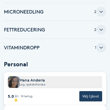
Föning
MICRONEEDLING
2
G
Gel naglar
FETTREDUCERING
2
Gelenaglar
VITAMINDROPP
1
Gellack
Personal
Gellack med förstärkning
Gravidmassage
Hana Anderia
Leg. sjuksköterska
Gravidyoga
5.0
Välj tjänst
19
betyg
Gruppträning