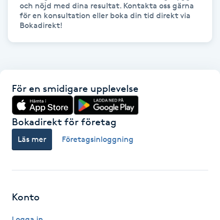
och nöjd med dina resultat. Kontakta oss gärna 
för en konsultation eller boka din tid direkt via 
Bokadirekt! 
LED-ljusterapi
Liktornar
LPG
För en smidigare upplevelse
LPG-behandling
Bokadirekt för företag
LPG-massage
Läs mer
Företagsinloggning
Luggklippning
Lymfmassage
Konto
Läpptatuering
Logga in