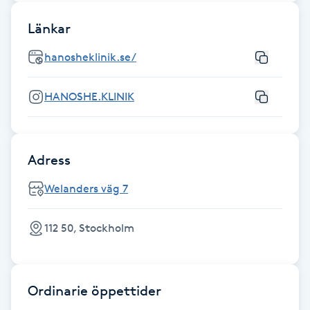
IPL hårborttagning
Länkar
hanosheklinik.se/
IR-massage
J
HANOSHE.KLINIK
Japansk massage
K
Adress
K18
Welanders väg 7
Katun fransar
112 50, Stockholm
Kemisk peeling
Ordinarie öppettider
Keratinbehandling