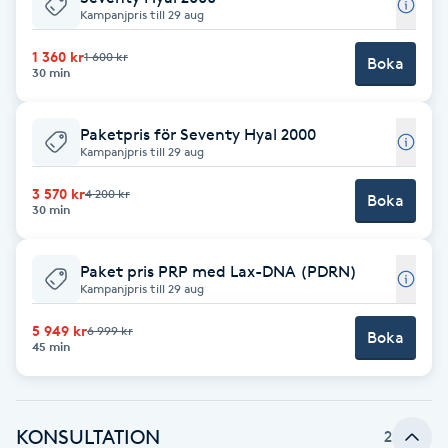
Kampanjpris till 29 aug
F
1 360 kr
1 600 kr
Boka
30 min
Face framing
Faceliftmassage
Paketpris för Seventy Hyal 2000
Kampanjpris till 29 aug
Fet hårbotten
3 570 kr
4 200 kr
Boka
30 min
Fettreducering
Paket pris PRP med Lax-DNA (PDRN)
Kampanjpris till 29 aug
Fibromassage
5 949 kr
6 999 kr
Boka
45 min
Fillers
Fotmassage
KONSULTATION
2