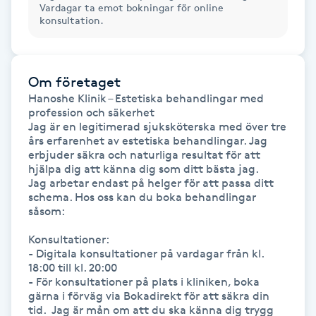
Vardagar ta emot bokningar för online
Kosmetisk tatuering
konsultation.
Kostrådgivning
Om företaget
Hanoshe Klinik – Estetiska behandlingar med 
Kroppsinpackning
profession och säkerhet  

Jag är en legitimerad sjuksköterska med över tre 
Kroppspeeling
års erfarenhet av estetiska behandlingar. Jag 
erbjuder säkra och naturliga resultat för att 
hjälpa dig att känna dig som ditt bästa jag.  

Käkledsbehandling
Jag arbetar endast på helger för att passa ditt 
schema. Hos oss kan du boka behandlingar 
såsom:  

Kärlbehandling
Konsultationer:  

L
- Digitala konsultationer på vardagar från kl. 
18:00 till kl. 20:00

Laserbehandling
- För konsultationer på plats i kliniken, boka 
gärna i förväg via Bokadirekt för att säkra din 
tid.  Jag är mån om att du ska känna dig trygg 
Lashlift Keratin