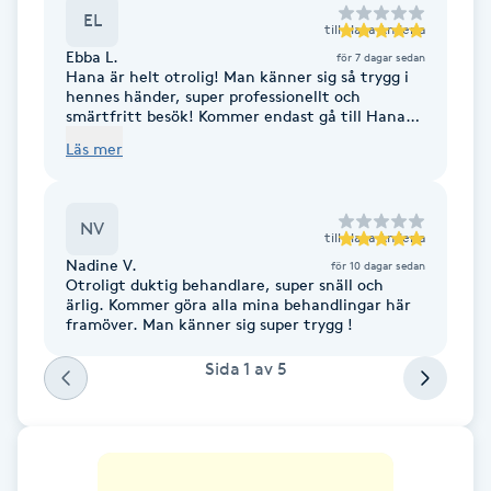
Hot Stone Massage
EL
till
Hana Anderia
Ebba L.
för 7 dagar sedan
Hot yoga
Hana är helt otrolig! Man känner sig så trygg i
hennes händer, super professionellt och
smärtfritt besök! Kommer endast gå till Hana
Hudföryngring
framöver! Är supernöjd!
Läs mer
Huduppstramning
NV
till
Hana Anderia
Hudvård
Nadine V.
för 10 dagar sedan
Otroligt duktig behandlare, super snäll och
ärlig. Kommer göra alla mina behandlingar här
Hyaluronsyra
framöver. Man känner sig super trygg !
Sida
1
av
5
Hyperhidros
Hypnos