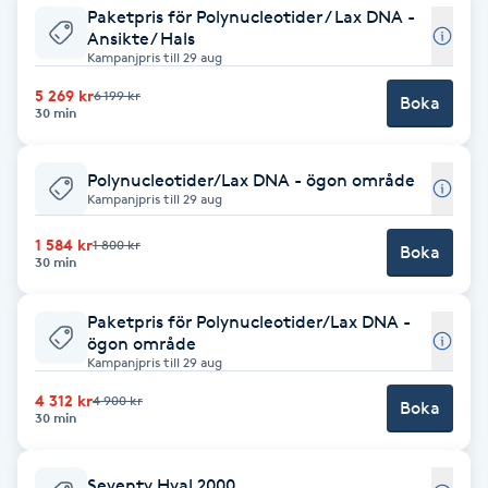
Cryoterapi
Paketpris för Polynucleotider / Lax DNA -
Ansikte/ Hals
D
Kampanjpris till 29 aug
Damklippning
5 269 kr
6 199 kr
Boka
30 min
Dermapen
Polynucleotider/Lax DNA - ögon område
Kampanjpris till 29 aug
Diamantslipning
1 584 kr
1 800 kr
E
Boka
30 min
Enzympeeling
Paketpris för Polynucleotider/Lax DNA -
ögon område
Extensions
Kampanjpris till 29 aug
4 312 kr
4 900 kr
Boka
30 min
Extensions borttagning
Eyeliner-tatuering
Seventy Hyal 2000