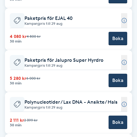
Brynformning
Paketpris för EJAL 40
Kampanjpris till 29 aug
Brynfärgning
4 080 kr
4 800 kr
Boka
30 min
Brynplockning
Paketpris för Jalupro Super Hyrdro
Bröllopsuppsättning
Kampanjpris till 29 aug
C
5 280 kr
6 000 kr
Boka
30 min
Celluliter
Polynucleotider / Lax DNA - Ansikte/ Hals
Coachning
Kampanjpris till 29 aug
2 111 kr
2 399 kr
Color correction
Boka
30 min