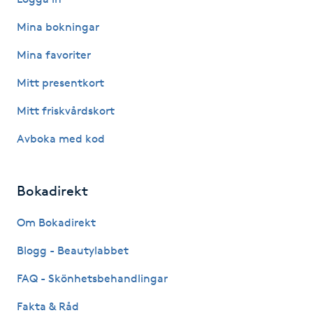
M
Mina bokningar
Makeup
Mina favoriter
Mitt presentkort
Manikyr & Pedikyr
Mitt friskvårdskort
Massage
Avboka med kod
Medial vägledning
Bokadirekt
Medicinsk massage
Om Bokadirekt
Meditation
Blogg - Beautylabbet
FAQ - Skönhetsbehandlingar
Medium
Fakta & Råd