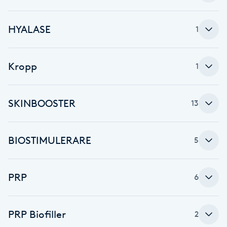
Fransk manikyr
HYALASE
1
Fransrengöring
Kropp
1
Frekvensterapi
Friskvård
SKINBOOSTER
13
Friskvårdsmassage
BIOSTIMULERARE
5
Frisör
PRP
6
Funktionsanalys
Färgning
PRP Biofiller
2