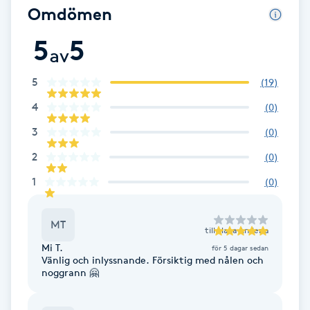
Omdömen
Gua Sha-massage
5
5
av
H
5
(
19
)
Hatha Yoga
4
(
0
)
Headspa
3
(
0
)
2
(
0
)
Healing
1
(
0
)
Herrklippning
MT
till
Hana Anderia
HIFU
Mi T.
för 5 dagar sedan
Vänlig och inlyssnande. Försiktig med nålen och
noggrann 🤗
Hollywood Peel