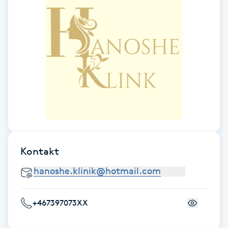
Hårborttagning
Hårbottenbehandling
Hårförlängning
Hårvård
Hälsa
Hälsprickor
Kontakt
I
Idrottsmassage
+467397073XX
IPL