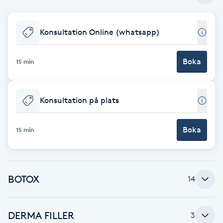
Fotsvamp
Konsultation Online (whatsapp)
Fotvård
Boka
15 min
Fransar
Fransborttagning
Konsultation på plats
Fransfärgning
Boka
15 min
Fransförlängning
Fransförlängning Megavolym
BOTOX
14
Fransförlängning Volym
DERMA FILLER
3