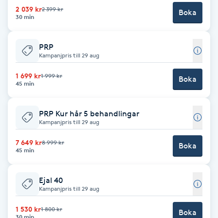
2 039 kr
2 399 kr
Boka
Babylights
30 min
Balayage
PRP
Kampanjpris till 29 aug
Bambumassage
1 699 kr
1 999 kr
Boka
45 min
Barber
PRP Kur hår 5 behandlingar
Kampanjpris till 29 aug
Barnklippning
7 649 kr
8 999 kr
Boka
45 min
BIAB
Ejal 40
Blowout
Kampanjpris till 29 aug
Bottenfärg
1 530 kr
1 800 kr
Boka
30 min