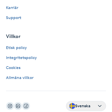
Megavolymfransar
Karriär
Support
Melasma
Mesoterapi
Villkor
MicroPen
Etisk policy
Integritetspolicy
Microshading
Cookies
Mixfransar
Allmäna villkor
N
Nagelförlängning
Svenska
Nagelförlängning akryl