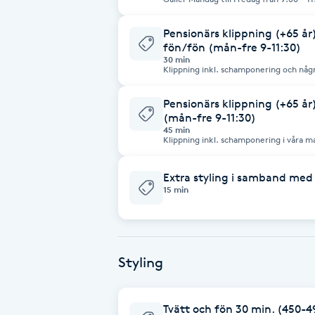
Eyeliner-tatuering
F
Pensionärs klippning (+65 år)
fön/fön (mån-fre 9-11:30)
Face framing
30 min
Klippning inkl. schamponering och någ
fön i mån om tid. Gäller Måndag till Fredag från 9:00 - 11:30 För befintliga
kunder och frisyrer som inte kräver m
Faceliftmassage
rekommenderas att boka Pensionärsklippning 45 min. K
Pensionärs klippning (+65 år
än din bokade tid för att om möjligt bö
(mån-fre 9-11:30)
kommer att behövas mer än 30 minute
45 min
Fet hårbotten
Klippning inkl. schamponering i våra mass
Måndag till Fredag från 9:00 - 11:30 Kom gärna lite tidigare än din tid ifall det
kommer att behövas mer tid än 45 minu
med din behandling innan din bokade t
Fettreducering
Extra styling i samband med
15 min
Fibromassage
Fillers
Styling
Fotmassage
Tvätt och fön 30 min. (450-4