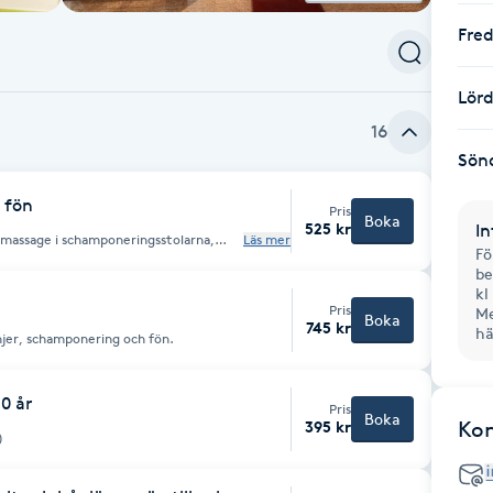
Fre
Lör
16
Sön
h fön
Pris
Boka
525 kr
In
u massage i schamponeringsstolarna,
Läs mer
Fö
g och fön/styling.
be
kl
Pris
Me
Boka
745 kr
hä
injer, schamponering och fön.
10 år
Pris
Boka
Ko
395 kr
)