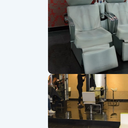
Alternativmedicin
Andningsmassage
Ansiktslyft utan kirurgi
Aromamassage
Ashtanga Yoga
Ayurveda
Ayurvedisk Massage
Ansiktsbehandling djuprengörande
B