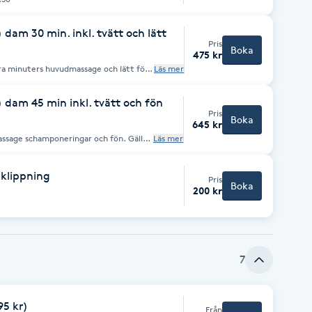
 dam 30 min. inkl. tvätt och lätt
Pris
Boka
475 kr
ra minuters huvudmassage och lätt fön-
Läs mer
er än 30 min. Nya kunder
om gärna lite tidigare
) dam 45 min inkl. tvätt och fön
rja tidigare med din behandling ifall det
Pris
r.
Boka
645 kr
age schamponeringar och fön. Gäller
Läs mer
ter och om det är möjligt att börja
id.
 klippning
Pris
Boka
200 kr
7
95 kr)
Från