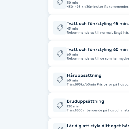
30 min
450-495 kr/30minuter 
Fotsvamp
Tvätt och fön/styling 45 min
Fotvård
45 min
Rekommenderas till normalt långt hår/
fön/ styling med värmeverktyg som lo
Fransar
min
Tvätt och fön/styling 60 min
60 min
Fransborttagning
Rekommenderas till de som har mycket 
styling med värmeverktyg som locktån
Fransfärgning
Håruppsättning
60 min
Från:895kr/60min Pris beror på tids o
Fransförlängning
Bruduppsättning
Fransförlängning Megavolym
120 min
Från:1800kr beroende på tids och mat
Fransförlängning Volym
Lär dig att styla ditt eget h