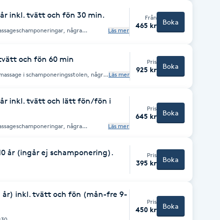
 och om möjligt börja tidigare med din
r inkl. tvätt och fön 30 min.
Från
Boka
465 kr
massageschamponeringar, några
Läs mer
g.
 tvätt och fön 60 min
Pris
Boka
925 kr
 massage i schamponeringsstolen, några
Läs mer
g. Denna klippning rekommenderas till
ill ha en större förändring/ny frisyr.
r inkl. tvätt och lätt fön/fön i
Pris
Boka
645 kr
massageschamponeringar, några
Läs mer
. Vid mycket tjockt och
n din tid ifall det kommer att behövas
 tidigare än din bokade tid eller boka
 10 år (ingår ej schamponering).
Pris
Boka
395 kr
år) inkl. tvätt och fön (mån-fre 9-
Pris
Boka
450 kr
:30