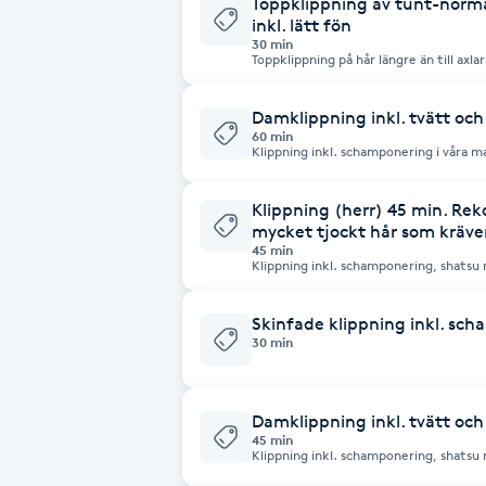
Toppklippning av tunt-normal
inkl. lätt fön
30 min
Brynformning
Toppklippning på hår längre än till axla
Rekommenderas till de som har tunt-n
Brynfärgning
Damklippning inkl. tvätt och 
60 min
Klippning inkl. schamponering i våra m
minuters huvudmassage och fön. Vi rekommenderar denna tjänst till de som
Brynplockning
har mycket långt och tjockt hår. Kom gä
det kommer att behövas mer tid än 60 
Klippning (herr) 45 min. Re
med din behandling innan din bokade t
Bröllopsuppsättning
mycket tjockt hår som kräver
45 min
C
Klippning inkl. schamponering, shatsu
minuters huvudmassage och fön/stylin
Celluliter
Skinfade klippning inkl. sc
30 min
Coachning
Damklippning inkl. tvätt och
Color correction
45 min
Klippning inkl. schamponering, shatsu
minuters huvudmassage och fön. Lätt fön 
du har mycket tjockt, långt eller vill kl