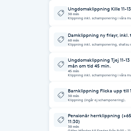
Cryoterapi
längre tids klippning. Kom gärna lite tidigare än din bokade tid ifall det
kommer att behövas mer än 45 minuter
Ungdomsklippning Kille 11-13å
behandling.
D
30 min
Klippning inkl. schamponering i våra 
minuters huvudmassage och fön/stylin
Damklippning
Damklippning ny frisyr, inkl.
60 min
Dermapen
Klippning inkl. schamponering, shatsu
minuters huvudmassage och fön/stylin
de som har långt, tjockt hår och v
Diamantslipning
Ungdomsklippning Tjej 11-13 å
mån om tid 45 min.
E
45 min
Klippning inkl. schamponering i våra 
minuters huvudmassage och lätt fön/fön i mån om tid
Enzympeeling
långt hår kom gärna 10-15 minuter inna
mer än 45 minuter och om möjligt börja
Barnklippning Flicka upp till
60 minuters klippning.
30 min
Extensions
Klippning (ingår ej schamponering).
Pensionär herrklippning (+65 
Extensions borttagning
11:30)
30 min
Gäller Måndag till Fredag från 9:00 - 11