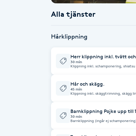
Alla tjänster
Babylights
Balayage
Hårklippning
Bambumassage
Herr klippning inkl. tvätt oc
30 min
Barber
Klippning inkl. schamponering, shiats
några minuters huvudmassage, klippnin
Barnklippning
Hår och skägg.
45 min
Klippning inkl. skäggtrimning, skägg l
BIAB
Barnklippning Pojke upp till 
Blowout
30 min
Barnklippning (ingår ej schamponering
Bottenfärg