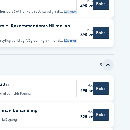
Pris
Boka
495 kr
ur du på ett enkelt sett kan styla ditt
Läs mer
45 min. Rekommenderas till mellan-
Pris
Boka
695 kr
styling verktyg. Vägledning om hur du
Läs mer
sett.
3
 30 min
Från
Boka
495 kr
rial och tidsåtgång
annan behandling
Från
Boka
325 kr
erialåtgång