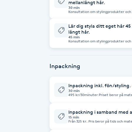
mellanlångt hår.
30 min
Fransk manikyr
Konsultation om stylingprodukter och h
eget hår med värmeverktyg.
Fransrengöring
Lär dig styla ditt eget hår 
långt hår.
45 min
Frekvensterapi
Konsultation om stylingprodukter och 
kan själv styla din egen frisyr på bästa 
Friskvård
Inpackning
Friskvårdsmassage
Inpackning inkl. fön/styling.
Frisör
30 min
495 kr/30minuter Priset beror på mate
Funktionsanalys
Inpackning i samband med 
15 min
Från 325 kr. Pris beror på tids och mat
Färgning