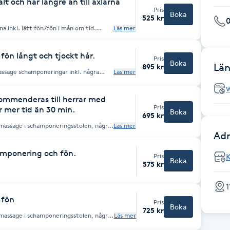
t och hår längre än till axlarna
Pris
Boka
525 kr
rna inkl. lätt fön/fön i mån om tid.
Läs mer
ormalt. Om du har tjockt hår
fön långt och tjockt hår.
Pris
Boka
Län
895 kr
assage schamponeringar inkl. några
Läs mer
rna lite tidigare än din bokade tid ifall
minuter och om möjligt vi kan börja
kommenderas till herrar med
id.
Pris
 mer tid än 30 min.
Boka
695 kr
 massage i schamponeringsstolen, några
Läs mer
g.
Adr
hamponering och fön.
Pris
Boka
575 kr
1
 fön
Pris
Boka
725 kr
 massage i schamponeringsstolen, några
Läs mer
ifall 45 minuter inte räcker till. Om
ippa från långt till märkbart ny frisyr välj