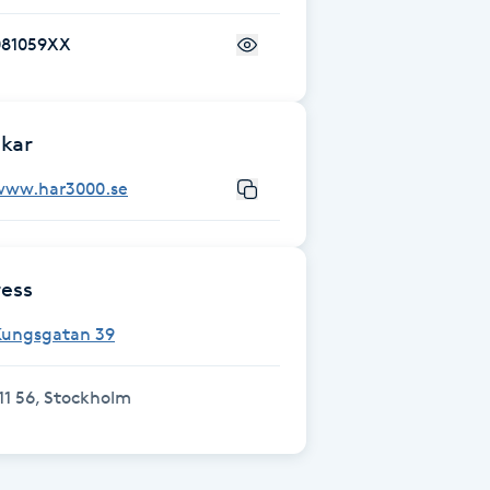
081059XX
kar
www.har3000.se
ess
Kungsgatan 39
11 56, Stockholm