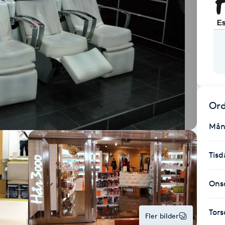
Ord
Mån
Tisd
Ons
Tor
Fler bilder