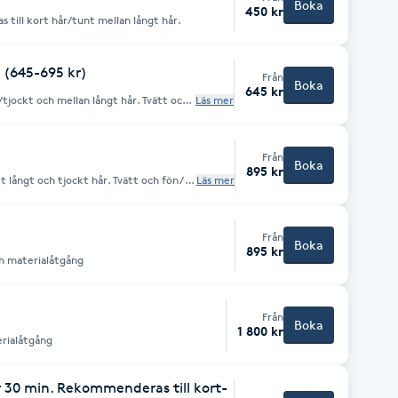
Boka
450 kr
Rekommenderas till kort hår/tunt mellan långt hår.
. (645-695 kr)
Från
Boka
645 kr
tjockt och mellan långt hår. Tvätt och
Läs mer
cktång, plattång etc. 645-695 kr/45
Från
Boka
895 kr
långt och tjockt hår. Tvätt och fön/
Läs mer
g, plattång etc. 895 kr/60 min
Från
Boka
895 kr
ch materialåtgång
Från
Boka
1 800 kr
erialåtgång
år 30 min. Rekommenderas till kort-