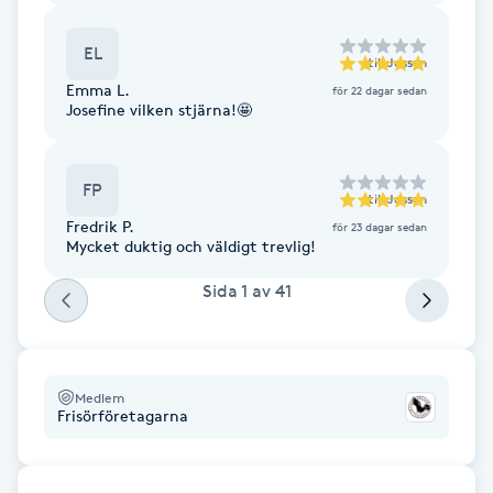
Cryoterapi
D
EL
till
Jossan
Emma L.
Damklippning
för 22 dagar sedan
Josefine vilken stjärna!🤩
Dermapen
FP
till
Jossan
Diamantslipning
Fredrik P.
för 23 dagar sedan
Mycket duktig och väldigt trevlig!
E
Sida
1
av
41
Enzympeeling
Extensions
Medlem
Frisörföretagarna
Extensions borttagning
Eyeliner-tatuering