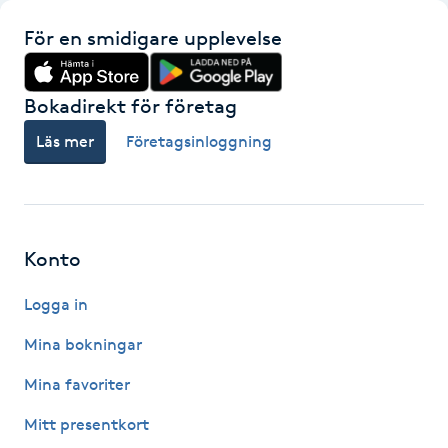
Fotsvamp
För en smidigare upplevelse
Fotvård
Bokadirekt för företag
Fransar
Läs mer
Företagsinloggning
Fransborttagning
Fransfärgning
Konto
Fransförlängning
Logga in
Mina bokningar
Fransförlängning Megavolym
Mina favoriter
Fransförlängning Volym
Mitt presentkort