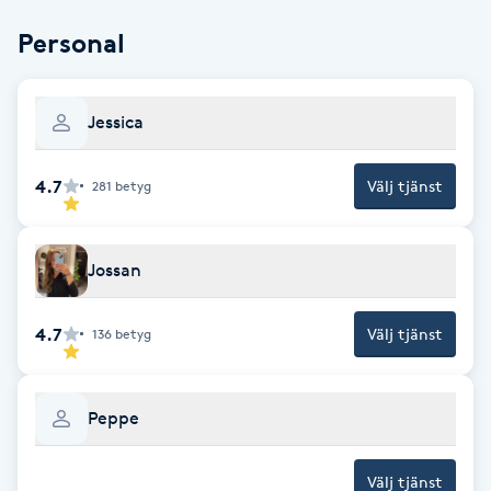
Personal
Babylights
Balayage
Jessica
Bambumassage
4.7
Välj tjänst
281
betyg
Barber
Jossan
Barnklippning
4.7
Välj tjänst
136
betyg
BIAB
Blowout
Peppe
Bottenfärg
Välj tjänst