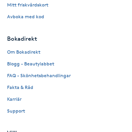
Mitt friskvårdskort
Fransk manikyr
Avboka med kod
Fransrengöring
Bokadirekt
Frekvensterapi
Om Bokadirekt
Friskvård
Blogg - Beautylabbet
Friskvårdsmassage
FAQ - Skönhetsbehandlingar
Fakta & Råd
Frisör
Karriär
Funktionsanalys
Support
Färgning