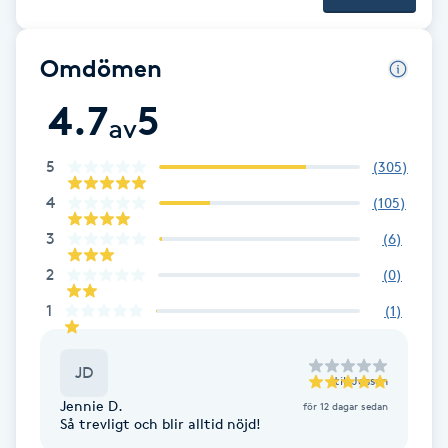
Brynformning
Omdömen
Brynfärgning
4.7
5
av
Brynplockning
5
(
305
)
4
Bröllopsuppsättning
(
105
)
C
3
(
6
)
2
(
0
)
Celluliter
1
(
1
)
Coachning
JD
till
Jossan
Color correction
Jennie D.
för 12 dagar sedan
Så trevligt och blir alltid nöjd!