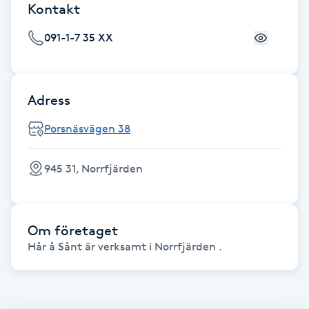
Kontakt
F
091-1-7 35 XX
Face framing
Faceliftmassage
Adress
Porsnäsvägen 38
Fet hårbotten
Fettreducering
945 31, Norrfjärden
Fibromassage
Om företaget
Fillers
Hår å Sånt är verksamt i Norrfjärden .
Fotmassage