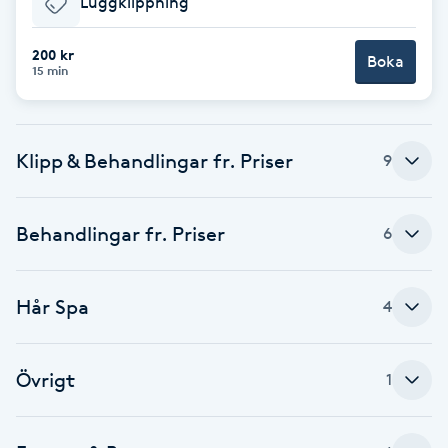
Luggklippning
Brynformning
200 kr
Boka
15 min
Brynfärgning
Brynplockning
Klipp & Behandlingar fr. Priser
9
Bröllopsuppsättning
Behandlingar fr. Priser
6
C
Celluliter
Hår Spa
4
Coachning
Övrigt
1
Color correction