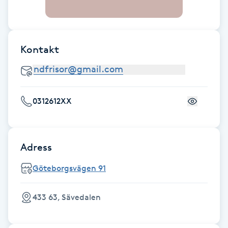
Fransk manikyr
Fransrengöring
Kontakt
Frekvensterapi
Friskvård
0312612XX
Friskvårdsmassage
Adress
Frisör
Göteborgsvägen 91
Funktionsanalys
433 63, Sävedalen
Färgning