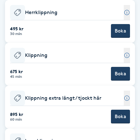
Babylights
Herrklippning
Balayage
495 kr
Boka
30 min
Bambumassage
Klippning
Barber
675 kr
Boka
45 min
Barnklippning
Klippning extra långt / tjockt hår
BIAB
895 kr
Blowout
Boka
60 min
Bottenfärg