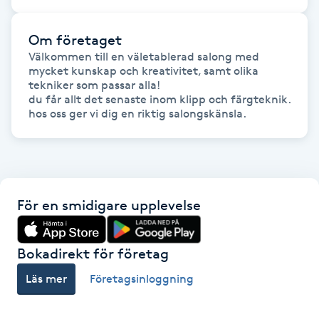
Gua Sha-massage
Om företaget
H
Välkommen till en väletablerad salong med 
mycket kunskap och kreativitet, samt olika 
tekniker som passar alla!

Hatha Yoga
du får allt det senaste inom klipp och färgteknik. 

Headspa
Healing
För en smidigare upplevelse
Herrklippning
HIFU
Bokadirekt för företag
Läs mer
Företagsinloggning
Hollywood Peel