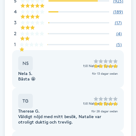
5
(
923
)
F
4
(
189
)
3
(
17
)
Face framing
2
(
4
)
Faceliftmassage
1
(
5
)
Fet hårbotten
NS
till
Nathalie Djurovic
Nela S.
Fettreducering
för 13 dagar sedan
Bästa 🤩
Fibromassage
TG
till
Nathalie Djurovic
Fillers
Therese G.
för 28 dagar sedan
Väldigt nöjd med mitt besök, Natalie var
otroligt duktig och trevlig.
Fotmassage