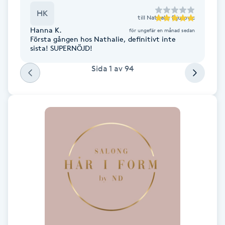
Fotsvamp
HK
till
Nathalie Djurovic
Hanna K.
för ungefär en månad sedan
Fotvård
Första gången hos Nathalie, definitivt inte
sista! SUPERNÖJD!
Fransar
Sida
1
av
94
Fransborttagning
Fransfärgning
Fransförlängning
Fransförlängning Megavolym
Fransförlängning Volym