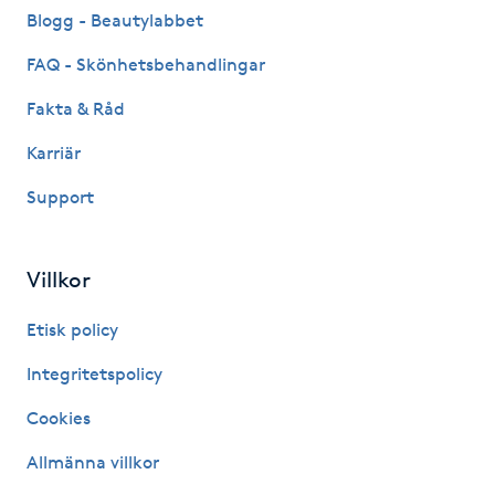
Hårborttagning
Blogg - Beautylabbet
FAQ - Skönhetsbehandlingar
Hårbottenbehandling
Fakta & Råd
Hårförlängning
Karriär
Support
Hårvård
Hälsa
Villkor
Hälsprickor
Etisk policy
I
Integritetspolicy
Idrottsmassage
Cookies
Allmänna villkor
IPL