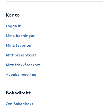
Hot Stone Massage
Konto
Hot yoga
Logga in
Hudföryngring
Mina bokningar
Huduppstramning
Mina favoriter
Mitt presentkort
Hudvård
Mitt friskvårdskort
Hyaluronsyra
Avboka med kod
Hyperhidros
Bokadirekt
Hypnos
Om Bokadirekt