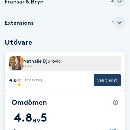
Fransar & Bryn
Cryoterapi
4
D
Extensions
1
Damklippning
Dermapen
Utövare
Diamantslipning
Nathalie Djurovic
E
Frisör
4.8
Enzympeeling
Välj tjänst
1138
betyg
Extensions
Omdömen
Extensions borttagning
4.8
5
av
Eyeliner-tatuering