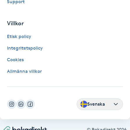
Support
Föning
G
Villkor
Gel naglar
Etisk policy
Gelenaglar
Integritetspolicy
Cookies
Gellack
Allmänna villkor
Gellack med förstärkning
Gravidmassage
Svenska
Gravidyoga
Gruppträning
© Bokadirekt
2026