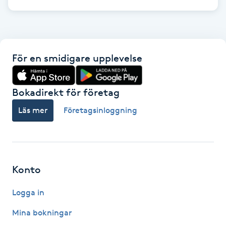
Fotsvamp
Fotvård
För en smidigare upplevelse
Fransar
Bokadirekt för företag
Fransborttagning
Läs mer
Företagsinloggning
Fransfärgning
Fransförlängning
Konto
Fransförlängning Megavolym
Logga in
Fransförlängning Volym
Mina bokningar