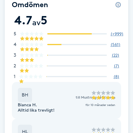
Omdömen
Babylights
4.7
5
av
Balayage
5
(
+999
)
Bambumassage
4
(
561
)
3
(
22
)
Barber
2
(
7
)
1
(
8
)
Barnklippning
BIAB
BH
till
Mustning på 1 timma
Bianca H.
för 10 månader sedan
Alltid lika trevligt!
Blowout
Bottenfärg
HL