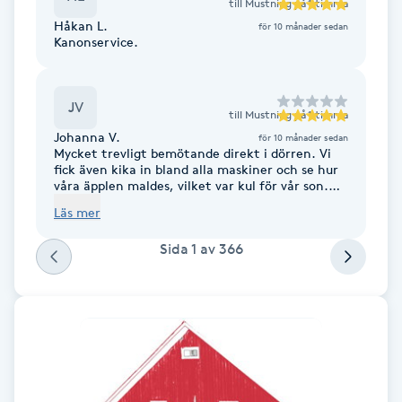
till
Mustning på 1 timma
Håkan L.
för 10 månader sedan
Brynformning
Kanonservice.
Brynfärgning
JV
till
Mustning på 1 timma
Brynplockning
Johanna V.
för 10 månader sedan
Mycket trevligt bemötande direkt i dörren. Vi
fick även kika in bland alla maskiner och se hur
Bröllopsuppsättning
våra äpplen maldes, vilket var kul för vår son.
Musten blev helt fantastiskt god. Alla rester
C
Läs mer
från äpplena ges till djuren så inget går till
spillo.
Sida
1
av
366
Celluliter
Coachning
Color correction