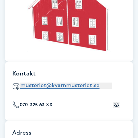
Cryoterapi
D
Damklippning
Dermapen
Diamantslipning
E
Kontakt
Enzympeeling
Extensions
070-325 63 XX
Extensions borttagning
Adress
Eyeliner-tatuering