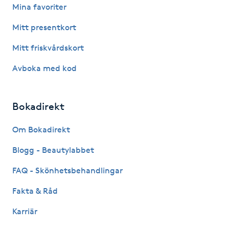
Mina favoriter
Fransk manikyr
Mitt presentkort
Fransrengöring
Mitt friskvårdskort
Frekvensterapi
Avboka med kod
Friskvård
Bokadirekt
Friskvårdsmassage
Om Bokadirekt
Blogg - Beautylabbet
Frisör
FAQ - Skönhetsbehandlingar
Funktionsanalys
Fakta & Råd
Färgning
Karriär