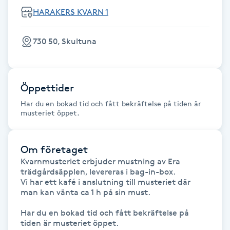
HARAKERS KVARN 1
F
Face framing
730 50, Skultuna
Faceliftmassage
Öppettider
Fet hårbotten
Har du en bokad tid och fått bekräftelse på tiden är
musteriet öppet.
Fettreducering
Om företaget
Fibromassage
Kvarnmusteriet erbjuder mustning av Era 
trädgårdsäpplen, levereras i bag-in-box.

Vi har ett kafé i anslutning till musteriet där 
Fillers
man kan vänta ca 1 h på sin must.

Fotmassage
Har du en bokad tid och fått bekräftelse på 
tiden är musteriet öppet.