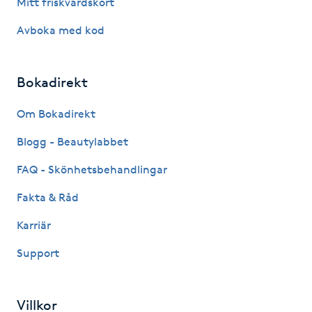
Mitt friskvårdskort
IPL hårborttagning
Avboka med kod
IR-massage
Bokadirekt
J
Om Bokadirekt
Japansk massage
Blogg - Beautylabbet
K
FAQ - Skönhetsbehandlingar
K18
Fakta & Råd
Katun fransar
Karriär
Support
Kemisk peeling
Keratinbehandling
Villkor