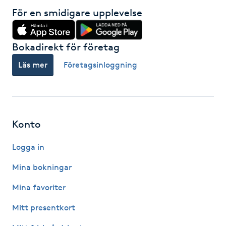
Hårborttagning
För en smidigare upplevelse
Hårbottenbehandling
Bokadirekt för företag
Hårförlängning
Läs mer
Företagsinloggning
Hårvård
Hälsa
Konto
Logga in
Hälsprickor
I
Mina bokningar
Mina favoriter
Idrottsmassage
Mitt presentkort
IPL