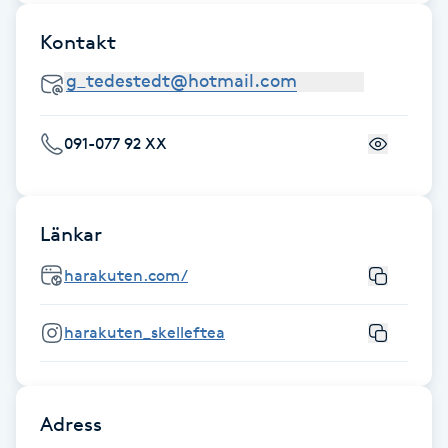
Fransk manikyr
Kontakt
Fransrengöring
Frekvensterapi
091-077 92 XX
Friskvård
Länkar
Friskvårdsmassage
harakuten.com/
Frisör
harakuten_skelleftea
Funktionsanalys
Färgning
Adress