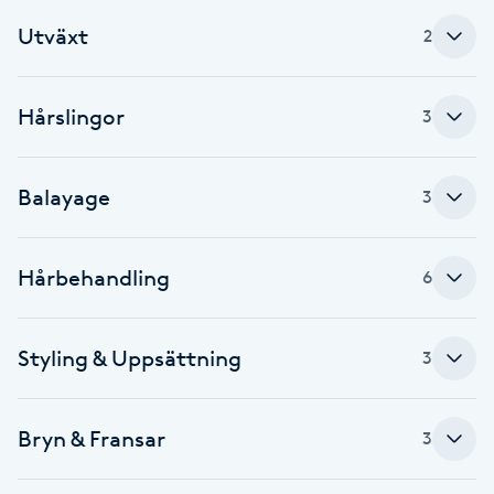
Utväxt
2
Brynformning
Brynfärgning
Hårslingor
3
Brynplockning
Balayage
3
Bröllopsuppsättning
C
Hårbehandling
6
Celluliter
Styling & Uppsättning
3
Coachning
Bryn & Fransar
Color correction
3