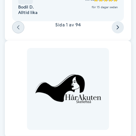
Fotsvamp
Bodil D.
för 15 dagar sedan
Alltid lika
Fotvård
Sida
1
av
94
Fransar
Fransborttagning
Fransfärgning
Fransförlängning
Fransförlängning Megavolym
Fransförlängning Volym