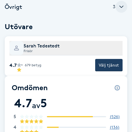
Cryoterapi
Övrigt
3
D
Damklippning
Utövare
Dermapen
Sarah Tedestedt
Frisör
Diamantslipning
4.7
Välj tjänst
679
betyg
E
Enzympeeling
Omdömen
Extensions
4.7
5
av
Extensions borttagning
5
(
526
)
4
(
136
)
Eyeliner-tatuering