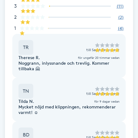
3
(
11
)
F
2
(
2
)
Face framing
1
(
4
)
Faceliftmassage
TR
till
Sarah Tedestedt
Therese R.
Fet hårbotten
för ungefär 20 timmar sedan
Noggrann, inlyssnande och trevlig. Kommer
tillbaka 🤗
Fettreducering
TN
Fibromassage
till
Sarah Tedestedt
Tilda N.
för 9 dagar sedan
Mycket nöjd med klippningen, rekommenderar
Fillers
varmt! ☺️
Fotmassage
BD
till
Sarah Tedestedt