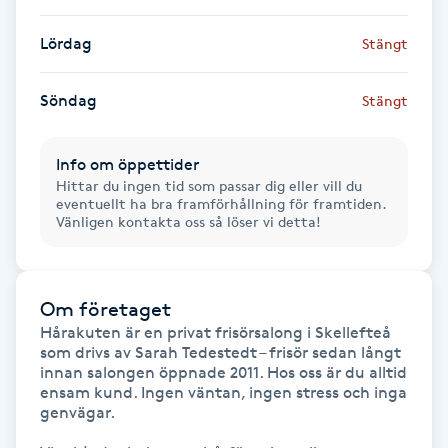
Lördag
Gua Sha-massage
Stängt
H
Söndag
Stängt
Hatha Yoga
Info om öppettider
Headspa
Hittar du ingen tid som passar dig eller vill du
eventuellt ha bra framförhållning för framtiden.
Vänligen kontakta oss så löser vi detta!
Healing
Herrklippning
Om företaget
Hårakuten är en privat frisörsalong i Skellefteå 
HIFU
som drivs av Sarah Tedestedt – frisör sedan långt 
innan salongen öppnade 2011. Hos oss är du alltid 
ensam kund. Ingen väntan, ingen stress och inga 
Hollywood Peel
genvägar.
