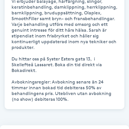
Vi erbjuder balayage, hårfärgning, slingor, 
Hot Stone Massage
keratinbehandling, damklippning, herrklippning, 
barnklippning, bruduppsättning, Olaplex, 
SmoothFiller samt bryn- och fransbehandlingar. 
Hot yoga
Varje behandling utförs med omsorg och ett 
genuint intresse för ditt hårs hälsa. Sarah är 
Hudföryngring
stipendiat inom frisöryrket och håller sig 
kontinuerligt uppdaterad inom nya tekniker och 
produkter.

Huduppstramning
Du hittar oss på Syster Esters gata 13,  i 
Skellefteå Lassaret. Boka din tid direkt via 
Hudvård
Bokadirekt.

Avbokningsregler: Avbokning senare än 24 
Hyaluronsyra
timmar innan bokad tid debiteras 50% av 
behandlingens pris. Utebliven utan avbokning 
(no show) debiteras 100%.
Hyperhidros
Hypnos