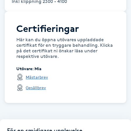
Inkl klippning 2300 - 4100
Hot Stone Massage
Hot yoga
Certifieringar
Hudföryngring
Här kan du öppna utövares uppladdade
certifikat för en tryggare behandling. Klicka
på det certifikat ni önskar läsa under
Huduppstramning
respektive utövare.
Utövare
:
Mia
Hudvård
Mästarbrev
Hyaluronsyra
Gesällbrev
Hyperhidros
Hypnos
För en smidigare upplevelse