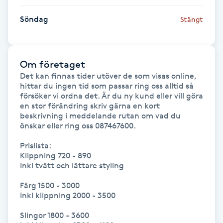
Söndag
Stängt
Gua Sha-massage
H
Hatha Yoga
Om företaget
Det kan finnas tider utöver de som visas online, 
hittar du ingen tid som passar ring oss alltid så 
Headspa
försöker vi ordna det. Är du ny kund eller vill göra 
en stor förändring skriv gärna en kort 
beskrivning i meddelande rutan om vad du 
Healing
önskar eller ring oss 087467600. 

Herrklippning
Prislista:

Klippning 720 - 890

Inkl tvätt och lättare styling

HIFU
Färg 1500 - 3000

Inkl klippning 2000 - 3500

Hollywood Peel
Slingor 1800 - 3600
