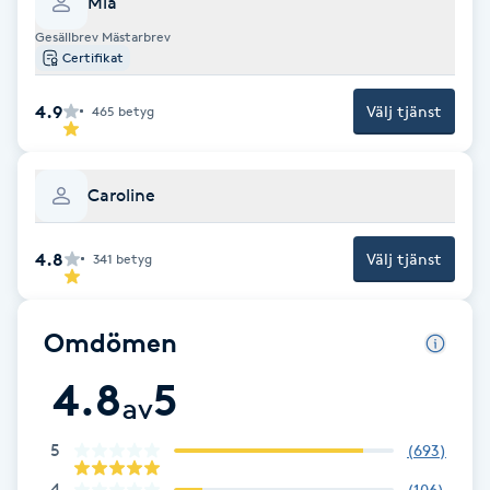
Mia
Cryoterapi
Gesällbrev Mästarbrev
D
Certifikat
Damklippning
4.9
Välj tjänst
465
betyg
Dermapen
Caroline
Diamantslipning
E
4.8
Välj tjänst
341
betyg
Enzympeeling
Omdömen
Extensions
4.8
5
av
Extensions borttagning
5
(
693
)
Eyeliner-tatuering
4
(
106
)