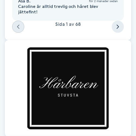
Åsa B.
för 2 månader sedan
Fotsvamp
Caroline är alltid trevlig och håret blev
jättefint!
Fotvård
Sida
1
av
68
Fransar
Fransborttagning
Fransfärgning
Fransförlängning
Fransförlängning Megavolym
Fransförlängning Volym