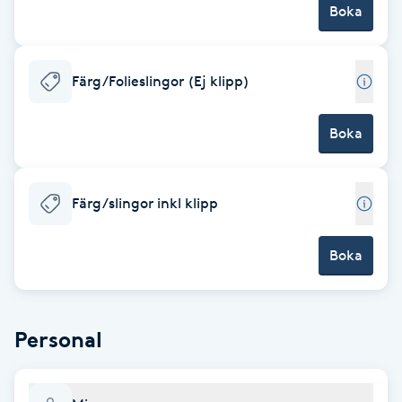
Boka
Brynformning
Färg/Folieslingor (Ej klipp)
Brynfärgning
Brynplockning
Boka
Bröllopsuppsättning
Färg/slingor inkl klipp
C
Celluliter
Boka
Coachning
Personal
Color correction