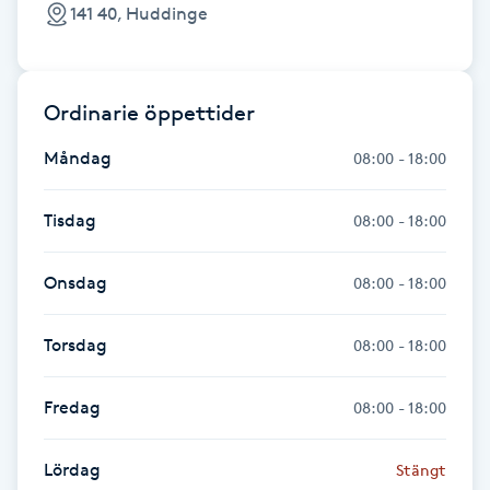
141 40, Huddinge
Föning
G
Gel naglar
Ordinarie öppettider
Måndag
08:00 - 18:00
Gelenaglar
Tisdag
08:00 - 18:00
Gellack
Onsdag
08:00 - 18:00
Gellack med förstärkning
Torsdag
08:00 - 18:00
Gravidmassage
Fredag
08:00 - 18:00
Gravidyoga
Lördag
Stängt
Gruppträning