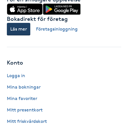
Hårborttagning
Bokadirekt för företag
Hårbottenbehandling
Läs mer
Företagsinloggning
Hårförlängning
Hårvård
Konto
Hälsa
Logga in
Hälsprickor
Mina bokningar
I
Mina favoriter
Idrottsmassage
Mitt presentkort
Mitt friskvårdskort
IPL