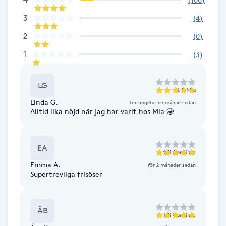
F
3
(
4
)
2
(
0
)
Face framing
1
(
3
)
Faceliftmassage
LG
till
Mia
Fet hårbotten
Linda G.
för ungefär en månad sedan
Alltid lika nöjd när jag har varit hos Mia 🤩
Fettreducering
EA
Fibromassage
till
Caroline
Emma A.
för 2 månader sedan
Supertrevliga frisöser
Fillers
Fotmassage
ÅB
till
Caroline