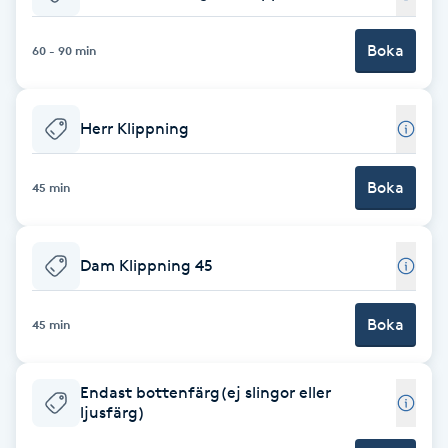
Babylights
Boka
60 - 90 min
Balayage
Herr Klippning
Bambumassage
Boka
45 min
Barber
Barnklippning
Dam Klippning 45
BIAB
Boka
45 min
Blowout
Endast bottenfärg(ej slingor eller
ljusfärg)
Bottenfärg