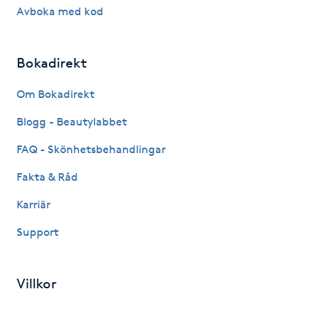
Avboka med kod
IPL hårborttagning
Bokadirekt
IR-massage
J
Om Bokadirekt
Japansk massage
Blogg - Beautylabbet
K
FAQ - Skönhetsbehandlingar
K18
Fakta & Råd
Karriär
Katun fransar
Support
Kemisk peeling
Villkor
Keratinbehandling