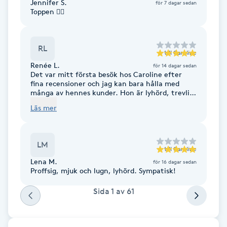
Jennifer S.
för 7 dagar sedan
Toppen 👍🏻
F
Face framing
RL
till
Caroline
Renée L.
för 14 dagar sedan
Faceliftmassage
Det var mitt första besök hos Caroline efter
fina recensioner och jag kan bara hålla med
många av hennes kunder. Hon är lyhörd, trevlig
Fet hårbotten
och fixade min frisyr OTROLIGT bra! Kommer
Läs mer
garanterat tillbaka.
Fettreducering
LM
till
Caroline
Fibromassage
Lena M.
för 16 dagar sedan
Proffsig, mjuk och lugn, lyhörd. Sympatisk!
Fillers
Sida
1
av
61
Fotmassage