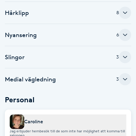
Brynformning
Hårklipp
8
Brynfärgning
Nyansering
6
Brynplockning
Slingor
3
Bröllopsuppsättning
C
Medial vägledning
3
Celluliter
Personal
Coachning
Color correction
Caroline
Jag erbjuder hembesök till de som inte har möjlighet att komma till
salongen.