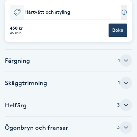
Babylights
Hårtvätt och styling
Balayage
450 kr
Boka
45 min
Bambumassage
Färgning
1
Barber
Barnklippning
Skäggtrimning
1
BIAB
Helfärg
3
Blowout
Ögonbryn och fransar
3
Bottenfärg