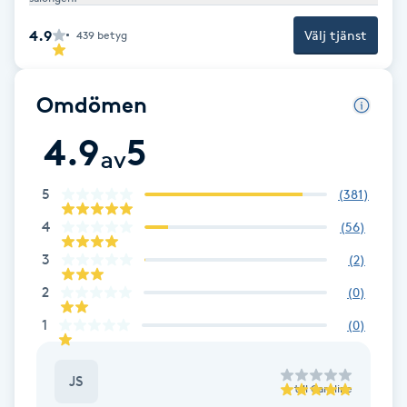
Cryoterapi
D
4.9
Välj tjänst
439
betyg
Damklippning
Omdömen
Dermapen
4.9
5
av
Diamantslipning
5
(
381
)
E
4
(
56
)
Enzympeeling
3
(
2
)
2
(
0
)
Extensions
1
(
0
)
Extensions borttagning
JS
till
Caroline
Eyeliner-tatuering