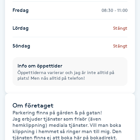
Föning
Fredag
08:30 - 11:00
G
Lördag
Stängt
Gel naglar
Söndag
Stängt
Gelenaglar
Info om öppettider
Gellack
Öppettiderna varierar och jag är inte alltid på
plats! Men nås alltid på telefon!
Gellack med förstärkning
Gravidmassage
Om företaget
Parkering finns på gården & på gatan!

Gravidyoga
Jag erbjuder tjänster som frisör (även 
hemklippning) mediala tjänster. Vill man boka 
klippning i hemmet så ringer man till mig. Den 
Gruppträning
tjänsten finns ej att boka här på bokadirekt.