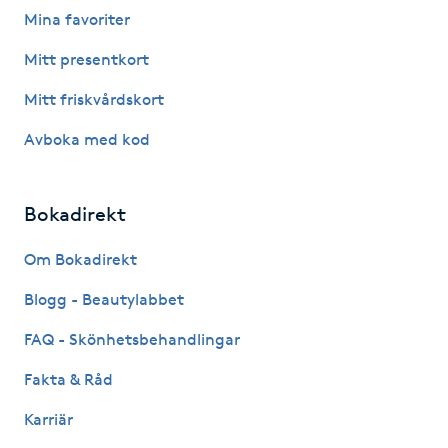
Hot Stone Massage
Mina favoriter
Mitt presentkort
Hot yoga
Mitt friskvårdskort
Hudföryngring
Avboka med kod
Huduppstramning
Bokadirekt
Hudvård
Om Bokadirekt
Hyaluronsyra
Blogg - Beautylabbet
FAQ - Skönhetsbehandlingar
Hyperhidros
Fakta & Råd
Hypnos
Karriär