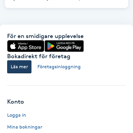
Gua Sha-massage
H
För en smidigare upplevelse
Hatha Yoga
Headspa
Bokadirekt för företag
Läs mer
Företagsinloggning
Healing
Herrklippning
Konto
HIFU
Logga in
Hollywood Peel
Mina bokningar