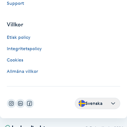
Support
Hårborttagning
Hårbottenbehandling
Villkor
Hårförlängning
Etisk policy
Integritetspolicy
Hårvård
Cookies
Hälsa
Allmäna villkor
Hälsprickor
I
Svenska
Idrottsmassage
IPL