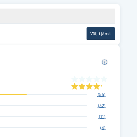
Välj tjänst
(
56
)
(
32
)
(
11
)
(
4
)