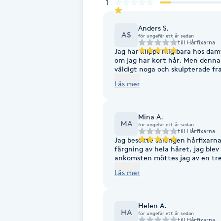
1
Fransk manikyr
Anders S.
AS
för ungefär ett år sedan
Fransrengöring
till
Hårfixarna
Jag har klippt mig bara hos dam
om jag har kort hår. Men denna 
Frekvensterapi
väldigt noga och skulpterade f
sidobena och mer hår på huvude
Läs mer
Friskvård
Mina A.
MA
Friskvårdsmassage
för ungefär ett år sedan
till
Hårfixarna
Jag besökte salongen hårfixarna
färgning av hela håret, jag blev
Frisör
ankomsten möttes jag av en trev
känna mig välkommen. Jag uppskattade verkligen noggrannheten och känslan
Läs mer
för detaljer. Priset var rimligt
Funktionsanalys
varmt rekommendera Rami till andra
⭐⭐⭐⭐⭐
Helen A.
Färgning
HA
för ungefär ett år sedan
till
Hårfixarna