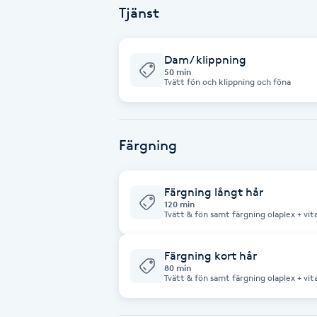
Tjänst
Babylights
Dam/ klippning
Balayage
50 min
Tvätt fön och klippning och föna
Bambumassage
Färgning
Barber
Barnklippning
Färgning långt hår
120 min
Tvätt & fön samt färgning olaplex + vit
BIAB
Färgning kort hår
Blowout
80 min
Tvätt & fön samt färgning olaplex + vita
Bottenfärg