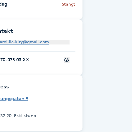
dag
Stängt
ntakt
070-075 03 XX
ess
Kungsgatan 9
32 20, Eskilstuna