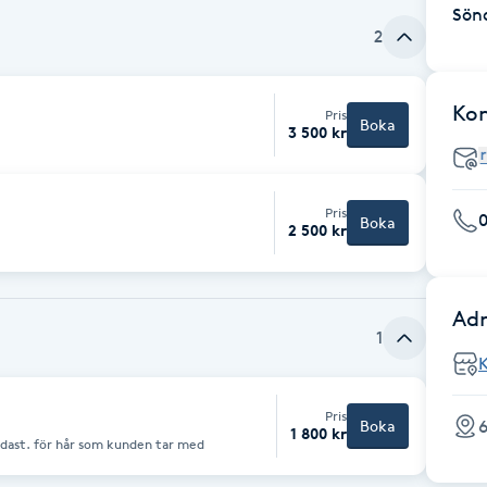
Sön
2
Ko
Pris
Boka
3 500 kr
Pris
Boka
2 500 kr
Adr
1
Pris
6
Boka
1 800 kr
(Obs): Dessa är installationsavgifter endast. för hår som kunden tar med