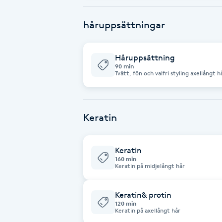
Cryoterapi
D
håruppsättningar
Damklippning
Håruppsättning
90 min
Dermapen
Tvätt, fön och valfri styling axellångt h
Diamantslipning
Keratin
E
Enzympeeling
Keratin
160 min
Keratin på midjelångt hår
Extensions
Keratin& protin
Extensions borttagning
120 min
Keratin på axellångt hår