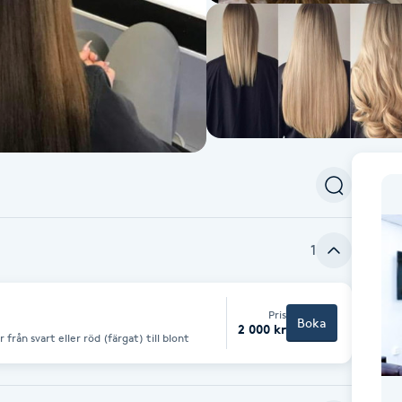
1
Pris
Boka
2 000 kr
från svart eller röd (färgat) till blont