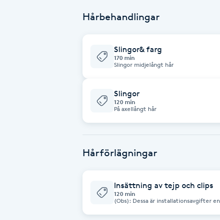
Hårbehandlingar
Brynformning
Brynfärgning
Slingor& farg
170 min
Slingor midjelångt hår
Brynplockning
Slingor
120 min
Bröllopsuppsättning
På axellångt hår
C
Celluliter
Hårförlägningar
Coachning
Insättning av tejp och clips
120 min
Color correction