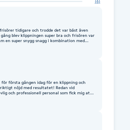
(
6
)
frisörer tidigare och trodde det var bäst även
gång blev klippningen super bra och frisören var
ram en super snygg snagg i kombination med
t. Jag kommer tillbaka 💪👍🙏
 för första gången idag för en klippning och
 riktigt nöjd med resultatet! Redan vid
lig och professionell personal som fick mig att
. Jag kommer definitivt att återvända och kan
 som letar efter en duktig frisör! Betyg: