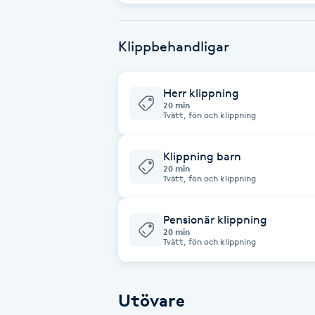
Eyeliner-tatuering
F
Klippbehandligar
Face framing
Herr klippning
Faceliftmassage
20 min
Tvätt, fön och klippning
Fet hårbotten
Klippning barn
20 min
Fettreducering
Tvätt, fön och klippning
Fibromassage
Pensionär klippning
20 min
Tvätt, fön och klippning
Fillers
Fotmassage
Utövare