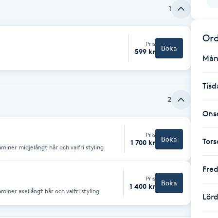
1
Ord
Pris
Boka
599 kr
Mån
Tisd
2
Ons
Pris
Boka
Tor
1 700 kr
aminer midjelångt hår och valfri styling
Fre
Pris
Boka
1 400 kr
miner axellångt hår och valfri styling
Lör