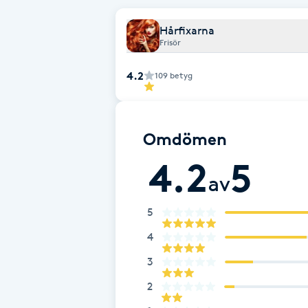
Fotsvamp
Hårfixarna
Frisör
Fotvård
4.2
109
betyg
Fransar
Fransborttagning
Omdömen
4.2
5
Fransfärgning
av
Fransförlängning
5
4
Fransförlängning Megavolym
3
2
Fransförlängning Volym