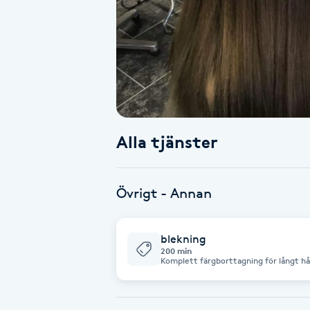
Alternativmedicin
Andningsmassage
Ansiktslyft utan kirurgi
Aromamassage
Alla tjänster
Ashtanga Yoga
Övrigt - Annan
Ayurveda
blekning
Ayurvedisk Massage
200 min
Komplett färgborttagning för långt hår 
Ansiktsbehandling djuprengörande
B