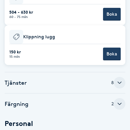
Babylights
504 - 630 kr
Boka
60 - 75 min
Balayage
Klippning lugg
Bambumassage
150 kr
Boka
15 min
Barber
Barnklippning
Tjänster
8
BIAB
Färgning
2
Blowout
Personal
Bottenfärg