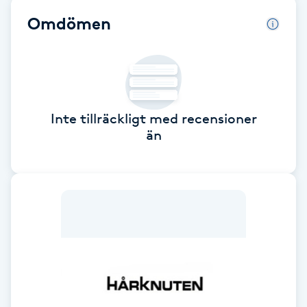
Cryoterapi
Omdömen
D
Damklippning
Dermapen
Inte tillräckligt med recensioner
än
Diamantslipning
E
Enzympeeling
Extensions
Extensions borttagning
Eyeliner-tatuering