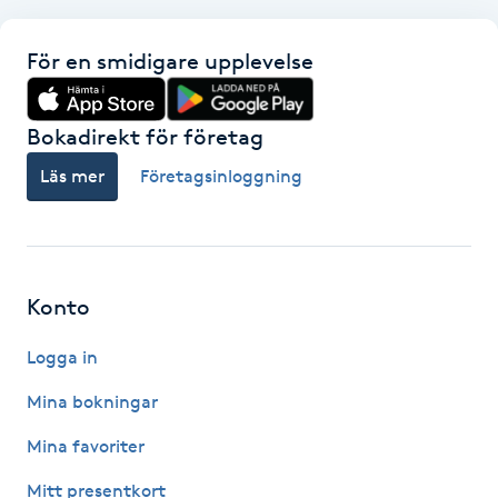
Föning
G
För en smidigare upplevelse
Gel naglar
Bokadirekt för företag
Gelenaglar
Läs mer
Företagsinloggning
Gellack
Gellack med förstärkning
Konto
Logga in
Gravidmassage
Mina bokningar
Gravidyoga
Mina favoriter
Gruppträning
Mitt presentkort