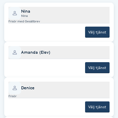
Brynformning
Nina
Nina
Frisör med Gesällbrev
Brynfärgning
Välj tjänst
Brynplockning
Amanda (Elev)
Bröllopsuppsättning
C
Välj tjänst
Celluliter
Denice
Coachning
Frisör
Color correction
Välj tjänst