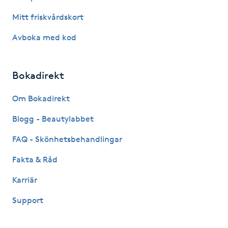
Mitt friskvårdskort
Gua Sha-massage
Avboka med kod
H
Hatha Yoga
Bokadirekt
Headspa
Om Bokadirekt
Blogg - Beautylabbet
Healing
FAQ - Skönhetsbehandlingar
Herrklippning
Fakta & Råd
HIFU
Karriär
Support
Hollywood Peel