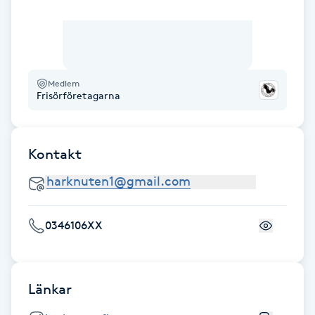
F
Face framing
Medlem
Faceliftmassage
Frisörföretagarna
Fet hårbotten
Kontakt
Fettreducering
Fibromassage
0346106XX
Fillers
Länkar
Fotmassage