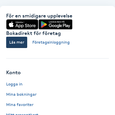
IPL hårborttagning
För en smidigare upplevelse
IR-massage
J
Bokadirekt för företag
Läs mer
Företagsinloggning
Japansk massage
K
K18
Konto
Katun fransar
Logga in
Kemisk peeling
Mina bokningar
Mina favoriter
Keratinbehandling
Mitt presentkort