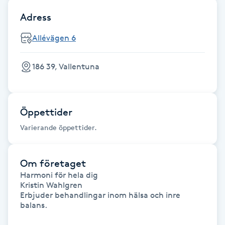
Hot Stone Massage
Adress
Hot yoga
Allévägen 6
Hudföryngring
186 39, Vallentuna
Huduppstramning
Öppettider
Hudvård
Varierande öppettider.
Hyaluronsyra
Om företaget
Hyperhidros
Harmoni för hela dig

Kristin Wahlgren

Erbjuder behandlingar inom hälsa och inre 
Hypnos
balans.
