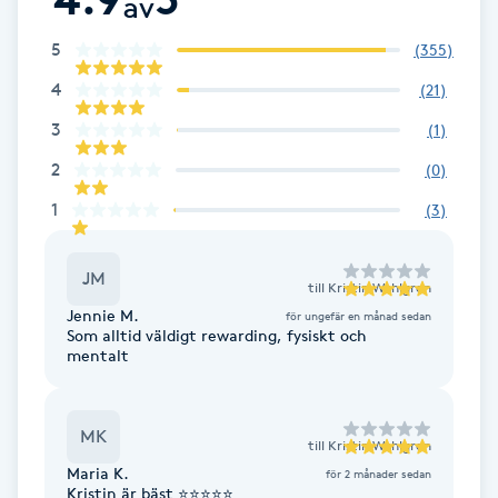
av
Fransk manikyr
5
(
355
)
Fransrengöring
4
(
21
)
3
(
1
)
Frekvensterapi
2
(
0
)
Friskvård
1
(
3
)
Friskvårdsmassage
JM
till
Kristin Wahlgren
Jennie M.
för ungefär en månad sedan
Frisör
Som alltid väldigt rewarding, fysiskt och
mentalt
Funktionsanalys
MK
till
Kristin Wahlgren
Färgning
Maria K.
för 2 månader sedan
Kristin är bäst ⭐️⭐️⭐️⭐️⭐️