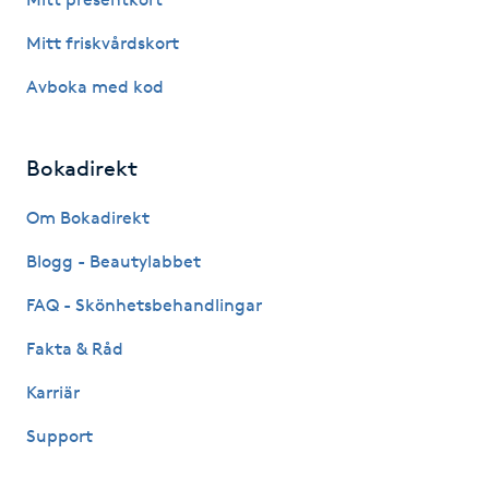
Kinesiologi
Mitt friskvårdskort
Avboka med kod
Kinesisk medicin
Kiropraktik
Bokadirekt
Klangmassage
Om Bokadirekt
Blogg - Beautylabbet
Klippning
FAQ - Skönhetsbehandlingar
Klippning & Slingor
Fakta & Råd
Karriär
Klippning ungdom
Support
Koppningsmassage