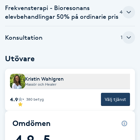
Fotsvamp
Frekvensterapi - Bioresonans
4
elevbehandlingar 50% på ordinarie pris
Fotvård
Konsultation
1
Fransar
Utövare
Fransborttagning
Fransfärgning
Kristin Wahlgren
Massör och Healer
Fransförlängning
4.9
Välj tjänst
380
betyg
Fransförlängning Megavolym
Omdömen
Fransförlängning Volym
4.9
5