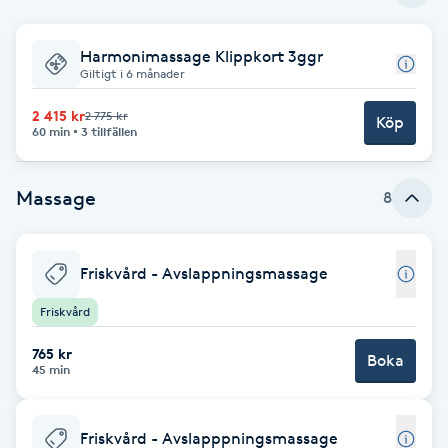
Babylights
Harmonimassage Klippkort 3ggr
Giltigt i 6 månader
Balayage
2 415 kr
2 775 kr
Köp
60 min
3 tillfällen
Bambumassage
Massage
8
Barber
Barnklippning
Friskvård - Avslappningsmassage
Friskvård
BIAB
765 kr
Boka
45 min
Blowout
Bottenfärg
Friskvård - Avslapppningsmassage