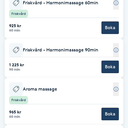
Cryoterapi
Friskvård - Harmonimassage 60min
D
Friskvård
Damklippning
925 kr
Boka
60 min
Dermapen
Friskvård - Harmonimassage 90min
Diamantslipning
1 225 kr
E
Boka
90 min
Enzympeeling
Aroma massage
Extensions
Friskvård
Extensions borttagning
965 kr
Boka
60 min
Eyeliner-tatuering