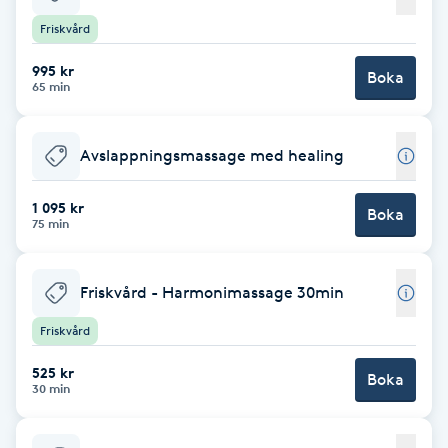
Friskvård
Brynformning
995 kr
Boka
65 min
Brynfärgning
Brynplockning
Avslappningsmassage med healing
Bröllopsuppsättning
1 095 kr
Boka
75 min
C
Celluliter
Friskvård - Harmonimassage 30min
Friskvård
Coachning
525 kr
Boka
30 min
Color correction