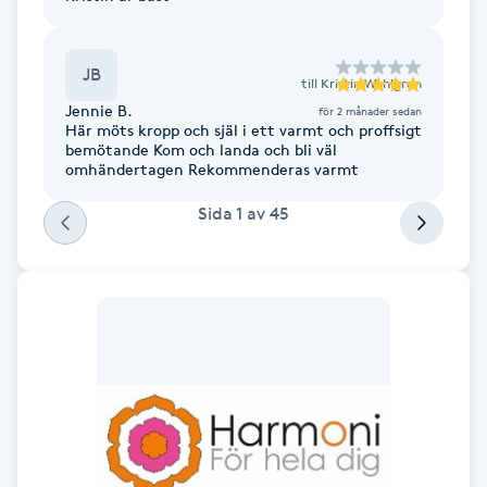
Föning
G
JB
till
Kristin Wahlgren
Gel naglar
Jennie B.
för 2 månader sedan
Här möts kropp och själ i ett varmt och proffsigt
bemötande Kom och landa och bli väl
Gelenaglar
omhändertagen Rekommenderas varmt
Sida
1
av
45
Gellack
Gellack med förstärkning
Gravidmassage
Gravidyoga
Gruppträning