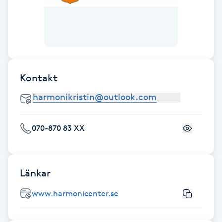
Gua Sha-massage
H
Hatha Yoga
Kontakt
Headspa
Healing
070-870 83 XX
Herrklippning
Länkar
HIFU
www.harmonicenter.se
Hollywood Peel