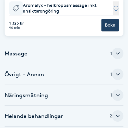
Aromalyx - helkroppsmassage inkl.
F
ansiktsrengöring
Face framing
1 325 kr
Boka
90 min
Faceliftmassage
Massage
1
Fet hårbotten
Fettreducering
Övrigt - Annan
1
Fibromassage
Näringsmätning
1
Fillers
Helande behandlingar
2
Fotmassage