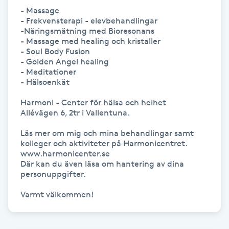
Hårborttagning
- Massage

- Frekvensterapi - elevbehandlingar

-Näringsmätning med Bioresonans 

Hårbottenbehandling
- Massage med healing och kristaller

- Soul Body Fusion

- Golden Angel healing

Hårförlängning
- Meditationer

- Hälsoenkät

Hårvård
Harmoni - Center för hälsa och helhet

Allévägen 6, 2tr i Vallentuna.

Hälsa
Läs mer om mig och mina behandlingar samt 
kolleger och aktiviteter på Harmonicentret. 
Hälsprickor
www.harmonicenter.se

Där kan du även läsa om hantering av dina 
I
personuppgifter.

Idrottsmassage
Varmt välkommen!
IPL