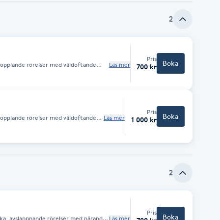
utsatta muskelgrupper för att främja
 kroppens naturliga återhämtning.
ökad energi och en starkare känsla av
2
Pris
Boka
kopplande rörelser med väldoftande
Läs mer
700 kr
handlingen hjälper
gar samtidigt som sinnena omsluts av
 kropp och sinne.
Pris
Boka
kopplande rörelser med väldoftande
Läs mer
1 000 kr
handlingen hjälper
gar samtidigt som sinnena omsluts av
ns mellan kropp och sinne.
2
Pris
Boka
ka, avslappnande rörelser med närande
Läs mer