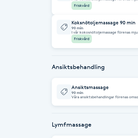
Eyeliner-tatuering
kokosolja som vårdar huden och ger en behaglig
Friskvård
hjälper kroppen att släppa spänningar 
F
mjuk och len. Med varsamma tekniker och den naturliga doften av kokos
skapas en rogivande upplevelse för både kropp och s
djup avslappning, silkeslen hud och en s
Koksnötoljemassage 90 min
Face framing
90 min
I vår kokosnötoljemassage förenas mju
närande kokosolja som vårdar huden och
Friskvård
Behandlingen hjälper kroppen att slä
Faceliftmassage
blir återfuktad, mjuk och len. Med varsamma tekniker och den naturliga
doften av kokos skapas en rogivande u
Det som återstår är djup avslappning, si
välbefinnande.
Fet hårbotten
Ansiktsbehandling
Fettreducering
Ansiktsmassage
90 min
Fibromassage
Våra ansiktsbehandlingar förenas oms
avkopplande tekniker som ger huden ny
rengör på djupet, återfuktar och vård
individuella behov. Genom varsamma r
Fillers
produkter hjälper vi huden att kännas
Det som återstår är en fräschare känsla
välbefinnande för både hud och sinne.
Lymfmassage
Fotmassage