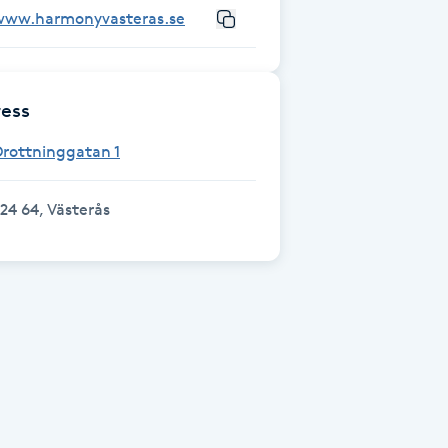
www.harmonyvasteras.se
ess
rottninggatan 1
24 64, Västerås