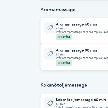
målinriktade tekniker arbetar vi med 
Cryoterapi
cirkulation, minska stelhet och stödja
Det som återstår är en lättare kropp, 
Aromamassage
D
balans och välbefinnande.
Damklippning
Aromamassage 60 min
60 min
I vår aromamassage förenas mjuka, av
oljor som skapar en lugn och harmonisk upplevelse. Be
Dermapen
Friskvård
kroppen att släppa stress och spännin
behagliga dofter. Med varsamma tekniker och noggrant utvalda aromaoljor
får kroppen återhämta sig på djupet. Det som återstår är en känsla av lätthet,
förnyad energi och stilla balans mellan
Diamantslipning
Aromamassage 90 min
90 min
E
I vår aromamassage förenas mjuka, av
oljor som skapar en lugn och harmonisk upplevelse. Be
Friskvård
kroppen att släppa stress och spännin
behagliga dofter. Med varsamma tekniker och noggrant utvalda aromaoljor
Enzympeeling
får kroppen återhämta sig på djupet. Det som återstår är en känsla av
lätthet, förnyad energi och stilla bala
Extensions
Koksnötoljemassage
Extensions borttagning
Koksnötoljemassage 60 min
60 min
I vår kokosnötoljemassage förenas mju