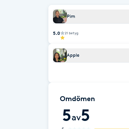
Fransk manikyr
Pim
Fransrengöring
5.0
21
betyg
Frekvensterapi
Apple
Friskvård
Friskvårdsmassage
Frisör
Omdömen
Funktionsanalys
5
5
av
Färgning