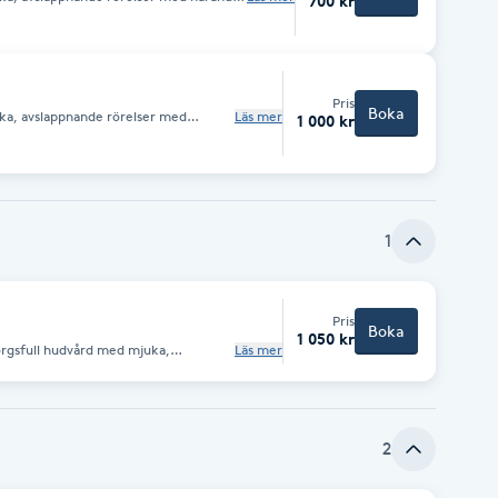
700 kr
 känsla av lugn. Behandlingen
samtidigt som huden blir återfuktad,
inne. Det som återstår är
tilla känsla av välbefinnande.
Pris
Boka
ka, avslappnande rörelser med
Läs mer
1 000 kr
 ger en behaglig känsla av lugn.
ppa spänningar samtidigt som huden
pplevelse för både kropp och sinne.
lkeslen hud och en stilla känsla av
1
Pris
Boka
1 050 kr
orgsfull hudvård med mjuka,
Läs mer
 lyster och balans. Behandlingen
ar huden med fokus på dina
örelser och noggrant utvalda
 friskare, mjukare och mer harmonisk.
, naturlig glow och en stund av stilla
2