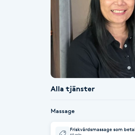
Alternativmedicin
Andningsmassage
Ansiktslyft utan kirurgi
Aromamassage
Ashtanga Yoga
Alla tjänster
Ayurveda
Ayurvedisk Massage
Massage
Ansiktsbehandling djuprengörande
Friskvårdsmassage som betala
B
60 min