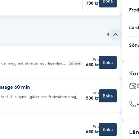
Boka
700 kr
Fre
Lör
4
Sön
Pris
Boka
där noggrant utvalda naturliga oljor
Läs mer
650 kr
relser för att lösa upp spänningar och
Ko
egna system för glädje och balans.
befinnande och en inre klarhet som bär
ssage 60 min
Pris
Boka
er 1-31 augusti (gäller inte friskvårdsbidrag)
500 kr
Pris
Boka
Län
650 kr