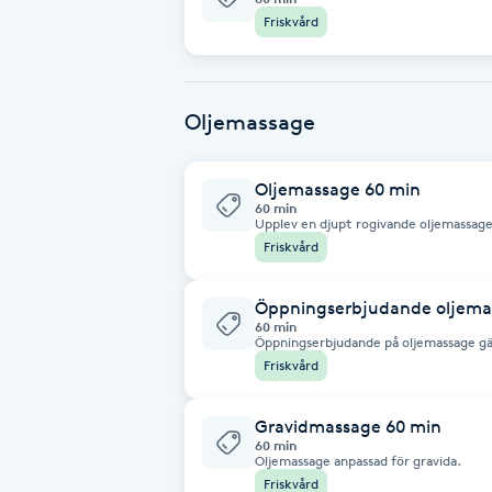
Friskvård
Babylights
Balayage
Oljemassage
Bambumassage
Oljemassage 60 min
60 min
Upplev en djupt rogivande oljemassage 
Barber
smälter samman med mjuka, flödande rö
Friskvård
stilla inre oro. Med varsamma tekniker når behandlingen djupt ner i
muskulaturen och stimulerar kroppens 
Resultatet är förnyad energi, ökat väl
Barnklippning
dig genom vardagen. Låt dig omslutas av en atmosfär där thailändsk omsorg
Öppningserbjudande oljema
möter modern återhämtning.
60 min
Öppningserbjudande på oljemassage gäll
BIAB
Friskvård
Blowout
Gravidmassage 60 min
60 min
Oljemassage anpassad för gravida.
Bottenfärg
Friskvård