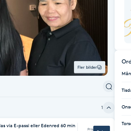
Ord
Fler bilder
Mån
Tisd
Ons
1
Tor
s via E-passi eller Edenred 60 min
Pris