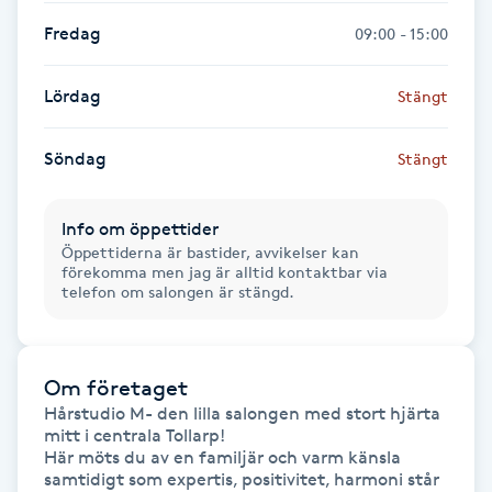
Hårborttagning
Fredag
09:00 - 15:00
Hårbottenbehandling
Lördag
Stängt
Hårförlängning
Söndag
Stängt
Hårvård
Info om öppettider
Öppettiderna är bastider, avvikelser kan
Hälsa
förekomma men jag är alltid kontaktbar via
telefon om salongen är stängd.
Hälsprickor
I
Om företaget
Idrottsmassage
Hårstudio M- den lilla salongen med stort hjärta 
mitt i centrala Tollarp!

Här möts du av en familjär och varm känsla 
IPL
samtidigt som expertis, positivitet, harmoni står 