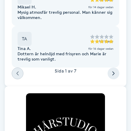
Föning
Mikael H.
för 14 dagar sedan
Mysig atmosfär trevlig personal. Man känner sig
G
välkommen.
Gel naglar
TA
till
Marie
Gelenaglar
Tina A.
för 16 dagar sedan
Dottern är helnöjd med frisyren och Marie är
trevlig som vanligt.
Gellack
Sida
1
av
7
Gellack med förstärkning
Gravidmassage
Gravidyoga
Gruppträning