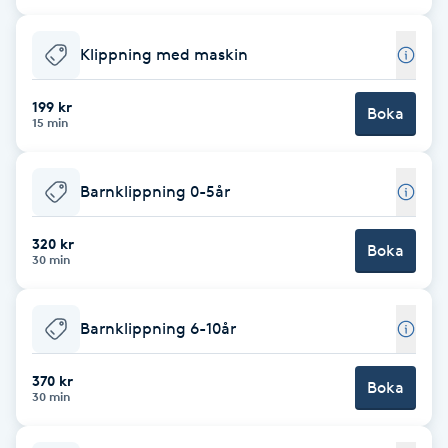
Cryoterapi
D
Klippning med maskin
Damklippning
199 kr
Boka
15 min
Dermapen
Barnklippning 0-5år
Diamantslipning
E
320 kr
Boka
30 min
Enzympeeling
Barnklippning 6-10år
Extensions
370 kr
Boka
Extensions borttagning
30 min
Eyeliner-tatuering