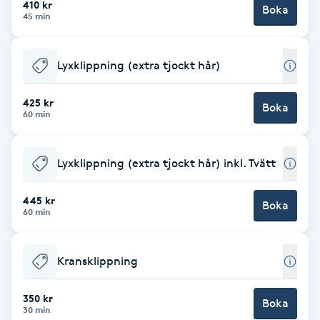
410 kr
Boka
45 min
Brynformning
Lyxklippning (extra tjockt hår)
Brynfärgning
425 kr
Brynplockning
Boka
60 min
Bröllopsuppsättning
Lyxklippning (extra tjockt hår) inkl. Tvätt
C
445 kr
Celluliter
Boka
60 min
Coachning
Kransklippning
Color correction
350 kr
Boka
30 min