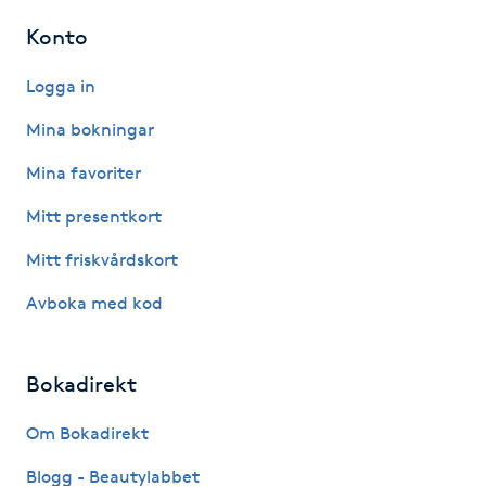
Konto
LED-ljusterapi
Logga in
Liktornar
Mina bokningar
Mina favoriter
LPG
Mitt presentkort
LPG-behandling
Mitt friskvårdskort
LPG-massage
Avboka med kod
Luggklippning
Bokadirekt
Lymfmassage
Om Bokadirekt
Blogg - Beautylabbet
Läpptatuering