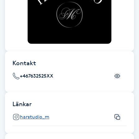
Gua Sha-massage
H
Hatha Yoga
Headspa
Kontakt
Healing
+467632525XX
Herrklippning
Länkar
HIFU
harstudio_m
Hollywood Peel