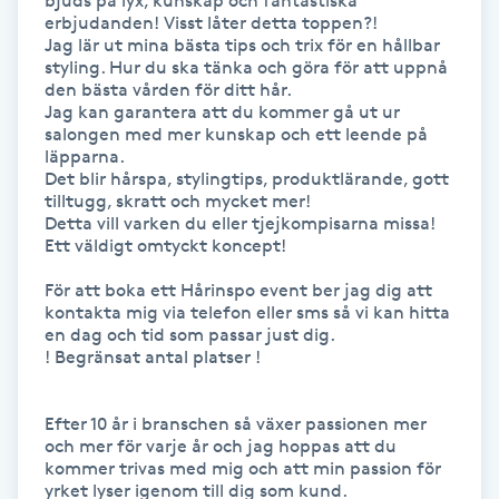
bjuds på lyx, kunskap och fantastiska 
erbjudanden! Visst låter detta toppen?!

Kinesiologi
Jag lär ut mina bästa tips och trix för en hållbar 
styling. Hur du ska tänka och göra för att uppnå 
den bästa vården för ditt hår. 

Kinesisk medicin
Jag kan garantera att du kommer gå ut ur 
salongen med mer kunskap och ett leende på 
Kiropraktik
läpparna.

Det blir hårspa, stylingtips, produktlärande, gott 
tilltugg, skratt och mycket mer!

Klangmassage
Detta vill varken du eller tjejkompisarna missa!

Ett väldigt omtyckt koncept!

Klippning
För att boka ett Hårinspo event ber jag dig att 
kontakta mig via telefon eller sms så vi kan hitta 
en dag och tid som passar just dig.

Klippning & Slingor
! Begränsat antal platser !

Klippning ungdom
Efter 10 år i branschen så växer passionen mer 
och mer för varje år och jag hoppas att du 
Koppningsmassage
kommer trivas med mig och att min passion för 
yrket lyser igenom till dig som kund.
