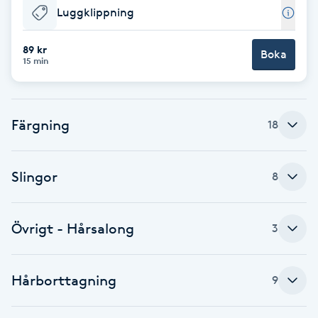
Luggklippning
F
89 kr
Face framing
Boka
15 min
Faceliftmassage
Färgning
18
Fet hårbotten
Fettreducering
Slingor
8
Fibromassage
Övrigt - Hårsalong
3
Fillers
Hårborttagning
9
Fotmassage