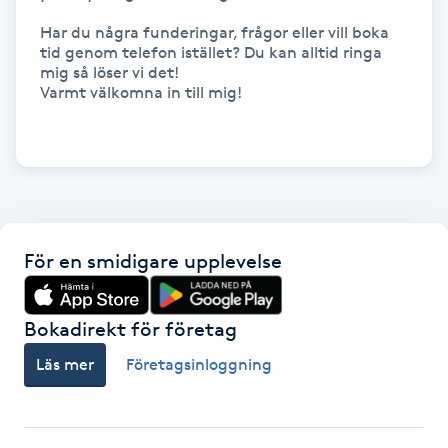
Kosmetisk tatuering
Har du några funderingar, frågor eller vill boka 
tid genom telefon istället? Du kan alltid ringa 
mig så löser vi det!

Kostrådgivning
Varmt välkomna in till mig!

Kroppsinpackning
Kroppspeeling
Käkledsbehandling
För en smidigare upplevelse
Kärlbehandling
Bokadirekt för företag
L
Läs mer
Företagsinloggning
Laserbehandling
Lashlift Keratin