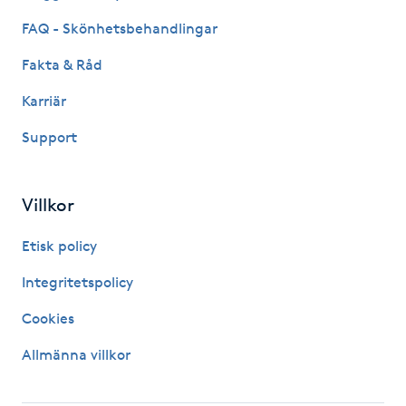
M
FAQ - Skönhetsbehandlingar
Fakta & Råd
Makeup
Karriär
Manikyr & Pedikyr
Support
Massage
Villkor
Medial vägledning
Etisk policy
Medicinsk massage
Integritetspolicy
Cookies
Meditation
Allmänna villkor
Medium