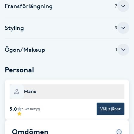
Fransförlängning
7
Fotsvamp
Fotvård
Styling
3
Fransar
Ögon/Makeup
1
Fransborttagning
Personal
Fransfärgning
Fransförlängning
Marie
Fransförlängning Megavolym
5.0
Välj tjänst
39
betyg
Fransförlängning Volym
Omdömen