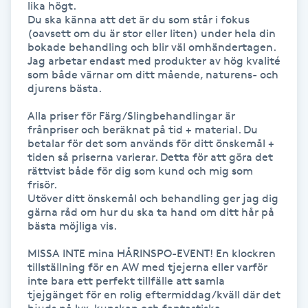
lika högt.

Du ska känna att det är du som står i fokus 
IPL hårborttagning
(oavsett om du är stor eller liten) under hela din 
bokade behandling och blir väl omhändertagen. 

Jag arbetar endast med produkter av hög kvalité 
IR-massage
som både värnar om ditt mående, naturens- och 
J
djurens bästa. 

Alla priser för Färg/Slingbehandlingar är 
Japansk massage
frånpriser och beräknat på tid + material. Du 
K
betalar för det som används för ditt önskemål + 
tiden så priserna varierar. Detta för att göra det 
rättvist både för dig som kund och mig som 
K18
frisör.

Utöver ditt önskemål och behandling ger jag dig 
Katun fransar
gärna råd om hur du ska ta hand om ditt hår på 
bästa möjliga vis. 

Kemisk peeling
MISSA INTE mina HÅRINSPO-EVENT! En klockren 
tillställning för en AW med tjejerna eller varför 
inte bara ett perfekt tillfälle att samla 
Keratinbehandling
tjejgänget för en rolig eftermiddag/kväll där det 