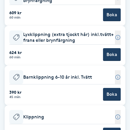
brynfärgning
Babylights
609 kr
Boka
60 min
Balayage
Lyxklippning (extra tjockt hår) inkl.tvätt+
frans eller brynfärgning
Bambumassage
624 kr
Boka
60 min
Barber
Barnklippning
Barnklippning 6-10 år inkl. Tvätt
BIAB
390 kr
Boka
45 min
Blowout
Klippning
Bottenfärg