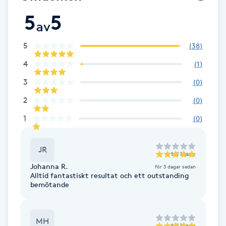
Fransk manikyr
5
5
av
Fransrengöring
5
(
38
)
4
(
1
)
Frekvensterapi
3
(
0
)
Friskvård
2
(
0
)
1
(
0
)
Friskvårdsmassage
JR
Frisör
till
Marie
Johanna R.
för 3 dagar sedan
Alltid fantastiskt resultat och ett outstanding
Funktionsanalys
bemötande
Färgning
MH
till
Marie