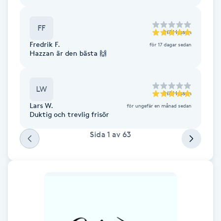
F
FF
till
Hassan
Face framing
Fredrik F.
för 17 dagar sedan
Hazzan är den bästa 🙌
Faceliftmassage
LW
Fet hårbotten
till
Hassan
Lars W.
för ungefär en månad sedan
Duktig och trevlig frisör
Fettreducering
Sida
1
av
63
Fibromassage
Fillers
Fotmassage