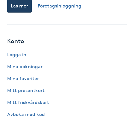
Läs mer
Företagsinloggning
Gua Sha-massage
H
Hatha Yoga
Konto
Headspa
Logga in
Mina bokningar
Healing
Mina favoriter
Herrklippning
Mitt presentkort
Mitt friskvårdskort
HIFU
Avboka med kod
Hollywood Peel