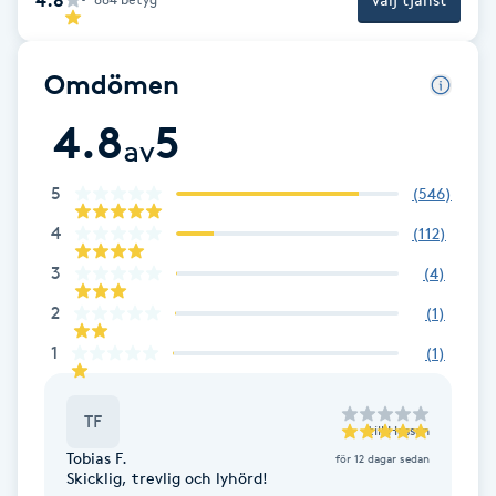
Cryoterapi
D
Omdömen
Damklippning
4.8
5
av
Dermapen
5
(
546
)
Diamantslipning
4
(
112
)
E
3
(
4
)
Enzympeeling
2
(
1
)
1
(
1
)
Extensions
TF
Extensions borttagning
till
Hassan
Tobias F.
för 12 dagar sedan
Skicklig, trevlig och lyhörd!
Eyeliner-tatuering