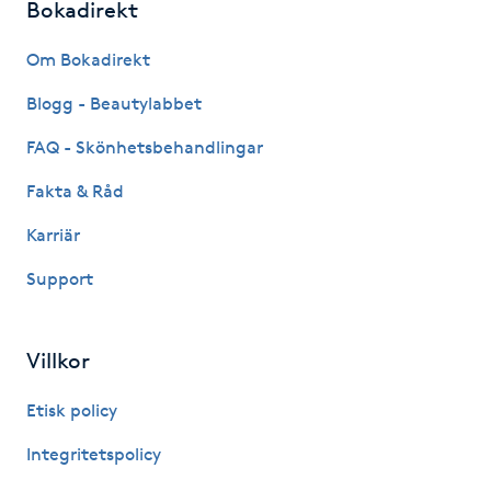
Bokadirekt
Hot Stone Massage
Om Bokadirekt
Hot yoga
Blogg - Beautylabbet
Hudföryngring
FAQ - Skönhetsbehandlingar
Fakta & Råd
Huduppstramning
Karriär
Hudvård
Support
Hyaluronsyra
Villkor
Hyperhidros
Etisk policy
Hypnos
Integritetspolicy