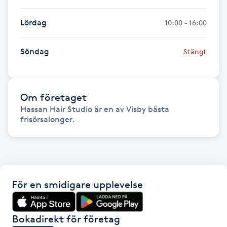
Föning
Lördag
10:00 - 16:00
G
Gel naglar
Söndag
Stängt
Gelenaglar
Om företaget
Gellack
Hassan Hair Studio är en av Visby bästa 
frisörsalonger.
Gellack med förstärkning
Gravidmassage
För en smidigare upplevelse
Gravidyoga
Bokadirekt för företag
Gruppträning