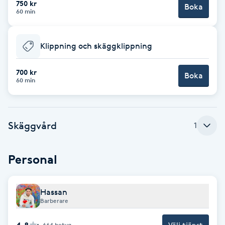
750 kr
Boka
60 min
Brynformning
Klippning och skäggklippning
Brynfärgning
700 kr
Brynplockning
Boka
60 min
Bröllopsuppsättning
C
Skäggvård
1
Celluliter
Personal
Coachning
Hassan
Color correction
Barberare
4.8
Välj tjänst
664
betyg