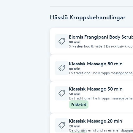
Babylights
Hässlö Kroppsbehandlingar
Balayage
Elemis Frangipani Body Scru
80 min
Bambumassage
Silkeslen hud & lyster! En exklusiv krop
masseras in innan en saltscrub ger hud
massage och återfuktning med Elemis 
och full av lyster!
Barber
Klassisk Massage 80 min
80 min
En traditionell helkropps massagebeh
spänningar och ger dig skön avslappning
Barnklippning
varm bädd med varma handdukar! Lägg gärna till en salt skrubb av ryggen i
din behandling! Underbart skönt, rena
Klassisk Massage 50 min
50 min
BIAB
En traditionell helkropps massagebeh
spänningar och ger dig skön avslappnin
Friskvård
bädd med varma handdukar! Lägg gärna till en salt skrubb av ryggen i din
behandling! Underbart skönt, renande
Blowout
Klassisk Massage 20 min
20 min
Bottenfärg
Ge dig själv en stund av en mer djupg