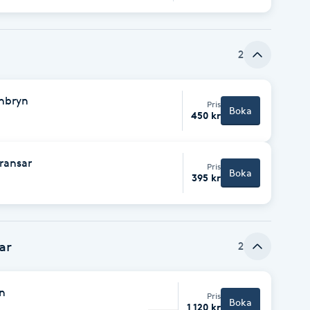
 🌟 För bästa resultat
ter används före och under
sch hud inför vår och sommar! 💛
2
onbryn
Pris
Boka
450 kr
ransar
Pris
Boka
395 kr
ar
2
n
Pris
Boka
1 120 kr