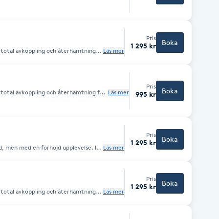
Pris
Boka
1 295 kr
 total avkoppling och återhämtning
Läs mer
 efter dina önskemål, dagsform och
på varm bädd med varma handdukar!
n i din behandling! Underbart skönt,
Pris
Boka
total avkoppling och återhämtning för
Läs mer
995 kr
er dina önskemål, dagsform och sinne.
med varma handdukar! Lägg gärna
andling! Underbart skönt, renande och
Pris
Boka
1 295 kr
d, men med en förhöjd upplevelse. I
Läs mer
å en långsammare massage med
h hjärnan. Slappna av och njut medan
d massage på
Pris
Boka
1 295 kr
 total avkoppling och återhämtning
Läs mer
romaolja till massagen.