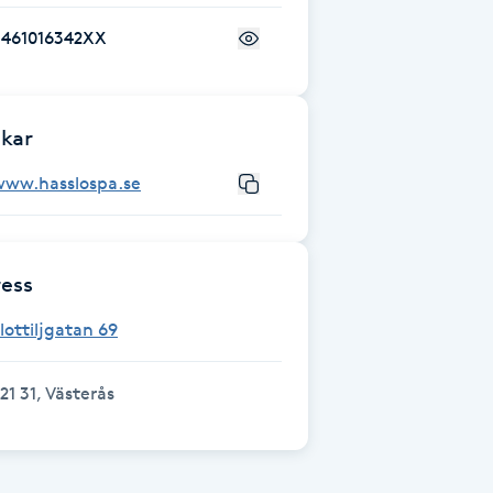
+461016342XX
kar
www.hasslospa.se
ess
lottiljgatan 69
21 31, Västerås