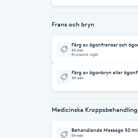
behandling. Här ingår två Dermaceutic produkter att använda hemma,
anpassade efter din hudtyp (värde ca 1200 - 1500:-)
Fotsvamp
rekommenderar vi Dermaceutic produk
peelingkuren. Idealisk behandling inför våren, för att väcka huden till liv
efter vintern och få tillbaka mjuk, frä
Frans och bryn
Fotvård
Fransar
Färg av ögonfransar och ög
30 min
Brynplock ingår
Fransborttagning
Färg av ögonbryn eller ögonf
Fransfärgning
30 min
Fransförlängning
Medicinska Kroppsbehandling
Fransförlängning Megavolym
Fransförlängning Volym
Behandlande Massage 50 mi
50 min