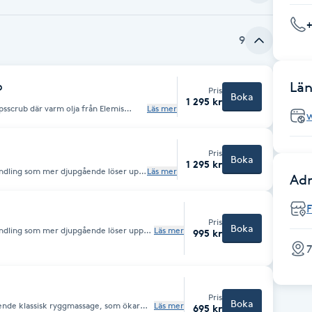
9
Län
b
Pris
Boka
1 295 kr
psscrub där varm olja från Elemis
Läs mer
en ny fräschör och cirkulation. Mjuk
produkter får din hud mjuk, smidig
Pris
Boka
1 295 kr
andling som mer djupgående löser upp
Läs mer
Adr
. Hos oss får du alltid massage på
nde och cirkulationsökande.
F
Pris
Boka
andling som mer djupgående löser upp
Läs mer
995 kr
g. Hos oss får du alltid massage på varm
7
 och cirkulationsökande.
Pris
Boka
ående klassisk ryggmassage, som ökar
Läs mer
695 kr