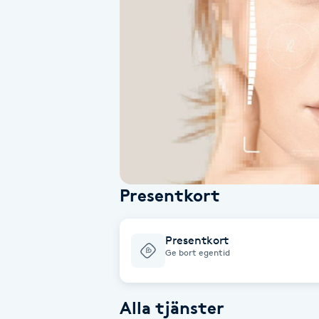
Alternativmedicin
Andningsmassage
Ansiktslyft utan kirurgi
Aromamassage
Ashtanga Yoga
Presentkort
Ayurveda
Presentkort
Ayurvedisk Massage
Ge bort egentid
Ansiktsbehandling djuprengörande
Alla tjänster
B