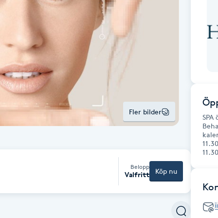
Öpp
Fler bilder
SPA 
Beha
kale
11.30
11.3
Belopp
Köp nu
Valfritt
Ko