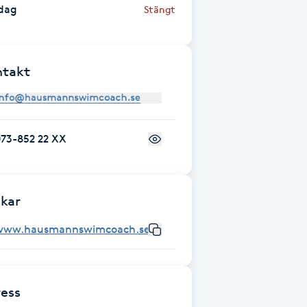
dag
Stängt
ntakt
073-852 22 XX
kar
www.hausmannswimcoach.se
ess