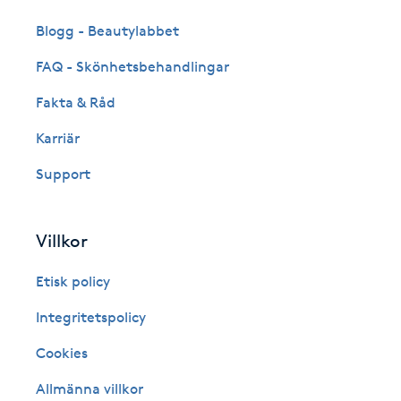
Fransk manikyr
Blogg - Beautylabbet
FAQ - Skönhetsbehandlingar
Fransrengöring
Fakta & Råd
Frekvensterapi
Karriär
Support
Friskvård
Friskvårdsmassage
Villkor
Frisör
Etisk policy
Integritetspolicy
Funktionsanalys
Cookies
Färgning
Allmänna villkor