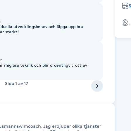
nn
,
ividuella utvecklingsbehov och lägga upp bra
r starkt!
nn
är mig bra teknik och blir ordentligt trött av
Sida
1
av
17
smannswimcoach. Jag erbjuder olika tjänster 