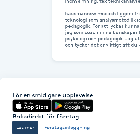
Eyeliner-tatuering
inom simning, tex teknikanalyser
F
hausmannswimcoach ligger i fr
teknologi som analysmetod lik
Face framing
pedagogik. För att lyckas kunna
jag som coach mina kunskaper fr
psykologi och pedagogik. Jag utg
Faceliftmassage
och tycker det är viktigt att du 
Fet hårbotten
Fettreducering
För en smidigare upplevelse
Fibromassage
Fillers
Bokadirekt för företag
Läs mer
Företagsinloggning
Fotmassage