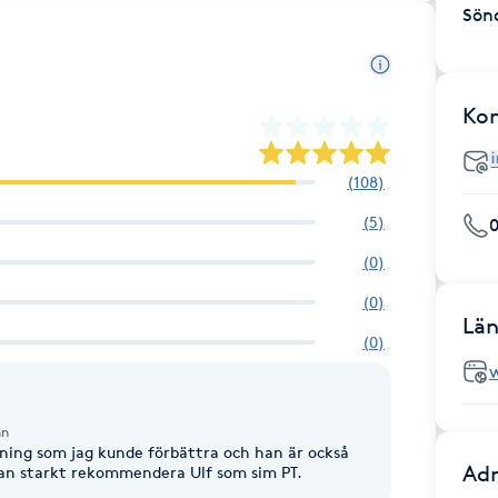
Sön
Ko
(
108
)
(
5
)
(
0
)
(
0
)
Län
(
0
)
nn
imning som jag kunde förbättra och han är också
Adr
 kan starkt rekommendera Ulf som sim PT.