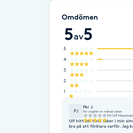
Brynformning
Omdömen
5
5
Brynfärgning
av
Brynplockning
5
4
Bröllopsuppsättning
3
C
2
Celluliter
1
Coachning
Per J.
PJ
för ungefär en månad sedan
till
Ulf Hausma
Color correction
Ulf hittade flera saker i min s
bra på att förklara varför. Jag