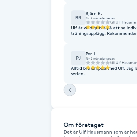
Cryoterapi
D
Björn R.
BR
för 2 månader sedan
till
Ulf Hausma
Damklippning
Ulf är väldigt bra på att se ind
träningsupplägg. Rekommendera
Dermapen
Per J.
PJ
för 3 månader sedan
Diamantslipning
till
Ulf Hausma
Alltid bra simpass med Ulf. Jag l
E
serien.
Enzympeeling
Extensions
Extensions borttagning
Om företaget
Det är Ulf Hausmann som är hau