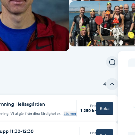
4
simning Hellasgården
Pris
Boka
1 250 kr
mning. Vi utgår från dina färdigheter
Läs mer
särskild på det som är speciellt för
e för triathlon, swimrun, ett öppet
å att lära dig mer om simningen i
du känner dig tryggt i vattnet och kan
upp 11:30-12:30
Pris
elar ingen roll. Plats: