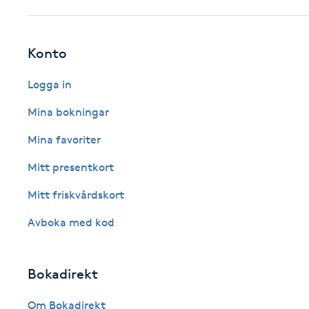
Fotsvamp
Konto
Fotvård
Logga in
Fransar
Mina bokningar
Fransborttagning
Mina favoriter
Mitt presentkort
Fransfärgning
Mitt friskvårdskort
Fransförlängning
Avboka med kod
Fransförlängning Megavolym
Bokadirekt
Fransförlängning Volym
Om Bokadirekt