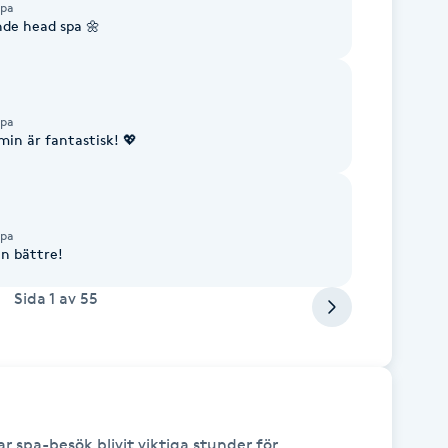
Spa
nde head spa 🌼
Spa
min är fantastisk! 💖
Spa
en bättre!
Sida
1
av
55
spa-besök blivit viktiga stunder för 