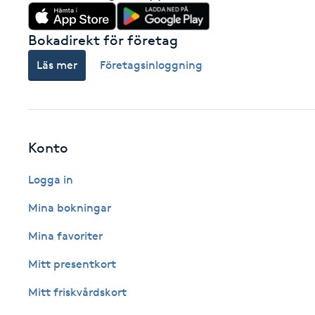
Fransk manikyr
Bokadirekt för företag
Fransrengöring
Läs mer
Företagsinloggning
Frekvensterapi
Friskvård
Konto
Friskvårdsmassage
Logga in
Mina bokningar
Frisör
Mina favoriter
Funktionsanalys
Mitt presentkort
Mitt friskvårdskort
Färgning