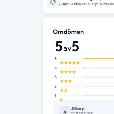
Cryoterapi
75 min
3 tillfällen
Giltigt i 12 månad
D
Damklippning
Omdömen
Dermapen
5
5
av
Diamantslipning
5
E
4
Enzympeeling
3
2
Extensions
1
Extensions borttagning
Jillian p.
JP
för 28 dagar sedan