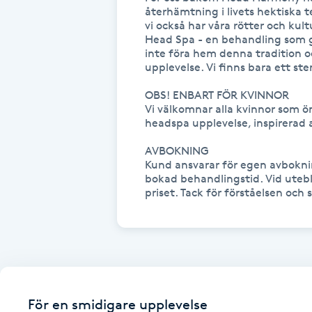
återhämtning i livets hektiska t
Fotsvamp
vi också har våra rötter och kult
Head Spa - en behandling som gjo
inte föra hem denna tradition 
Fotvård
upplevelse. Vi finns bara ett ste
OBS! ENBART FÖR KVINNOR

Fransar
Vi välkomnar alla kvinnor som ö
headspa upplevelse, inspirerad av
Fransborttagning
AVBOKNING

Kund ansvarar för egen avbokni
Fransfärgning
bokad behandlingstid. Vid utebli
priset. Tack för förståelsen och
Fransförlängning
Fransförlängning Megavolym
Fransförlängning Volym
För en smidigare upplevelse