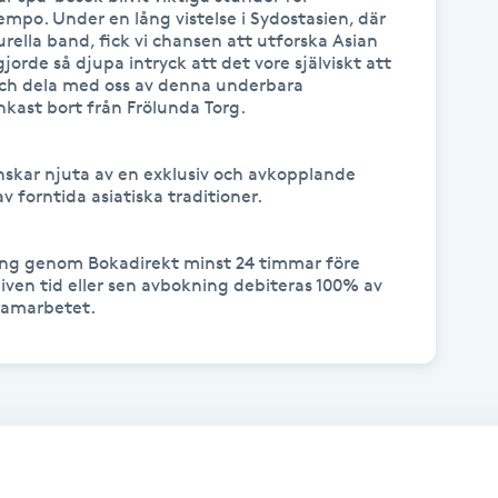
empo. Under en lång vistelse i Sydostasien, där 
urella band, fick vi chansen att utforska Asian 
rde så djupa intryck att det vore själviskt att 
och dela med oss av denna underbara 
nkast bort från Frölunda Torg.

nskar njuta av en exklusiv och avkopplande 
 forntida asiatiska traditioner.

ng genom Bokadirekt minst 24 timmar före 
ven tid eller sen avbokning debiteras 100% av 
 samarbetet.