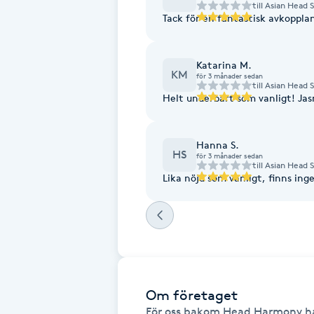
Eyeliner-tatuering
till
Asian Head 
Tack för en fantastisk avkoppla
F
Face framing
Katarina M.
KM
för 3 månader sedan
till
Asian Head 
Faceliftmassage
Helt underbart som vanligt! Jas
Fet hårbotten
Hanna S.
HS
för 3 månader sedan
till
Asian Head 
Fettreducering
Lika nöjd som vanligt, finns ing
Fibromassage
Fillers
Om företaget
Fotmassage
För oss bakom Head Harmony har 