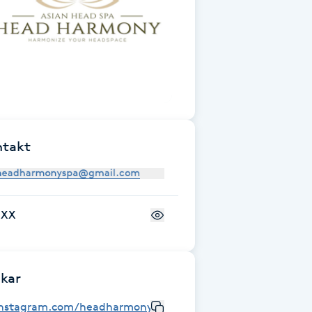
ntakt
+XX
kar
instagram.com/headharmonyspa/