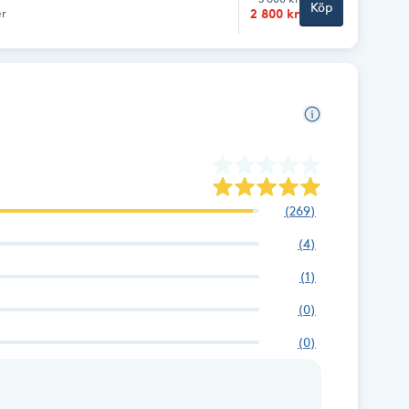
Köp
2 800 kr
er
(
269
)
(
4
)
(
1
)
(
0
)
(
0
)