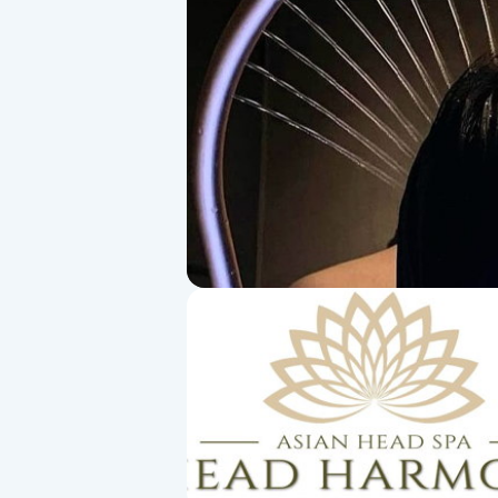
Alternativmedicin
Andningsmassage
Ansiktslyft utan kirurgi
Aromamassage
Ashtanga Yoga
Ayurveda
Ayurvedisk Massage
Ansiktsbehandling djuprengörande
B