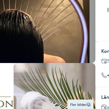
Ko
Län
Fler bilder