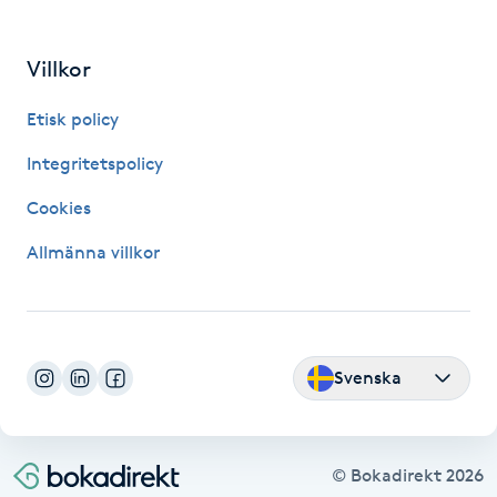
Hårborttagning
Villkor
Hårbottenbehandling
Etisk policy
Hårförlängning
Integritetspolicy
Hårvård
Cookies
Allmänna villkor
Hälsa
Hälsprickor
I
Svenska
Idrottsmassage
IPL
© Bokadirekt
2026