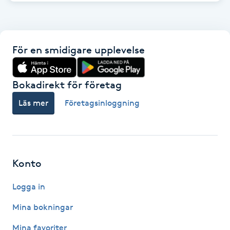
Gua Sha-massage
H
För en smidigare upplevelse
Hatha Yoga
Bokadirekt för företag
Headspa
Läs mer
Företagsinloggning
Healing
Herrklippning
Konto
HIFU
Logga in
Mina bokningar
Hollywood Peel
Mina favoriter