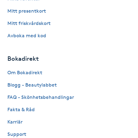
Hot Stone Massage
Mitt presentkort
Hot yoga
Mitt friskvårdskort
Avboka med kod
Hudföryngring
Huduppstramning
Bokadirekt
Om Bokadirekt
Hudvård
Blogg - Beautylabbet
Hyaluronsyra
FAQ - Skönhetsbehandlingar
Hyperhidros
Fakta & Råd
Karriär
Hypnos
Support