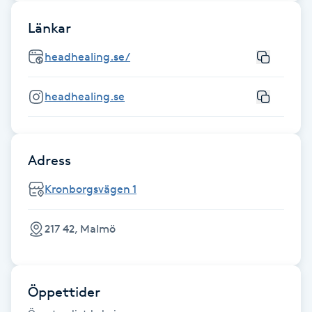
Fransk manikyr
Länkar
Fransrengöring
headhealing.se/
Frekvensterapi
headhealing.se
Friskvård
Adress
Friskvårdsmassage
Kronborgsvägen 1
Frisör
217 42, Malmö
Funktionsanalys
Färgning
Öppettider