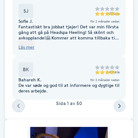
F
SJ
till
Kela
Sofie J.
för 2 månader sedan
Face framing
Fantastiskt bra jobbat tjejer! Det var min första
gång att gå på Headspa Heeling! Så skönt och
avkopplande!🤗 Kommer att komma tillbaka till
Faceliftmassage
100%!
Läs mer
Fet hårbotten
BK
till
Kela
Fettreducering
Bahareh K.
för 2 månader sedan
De var søde og god til at informere og dygtige til
deres arbejde.
Fibromassage
Sida
1
av
50
Fillers
Fotmassage