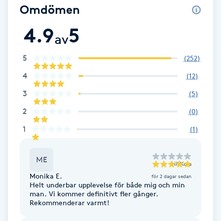
Cryoterapi
Omdömen
D
4.9
5
av
Damklippning
5
(
252
)
Dermapen
4
(
12
)
3
(
5
)
Diamantslipning
2
(
0
)
E
1
(
1
)
Enzympeeling
ME
Extensions
till
Kela
Monika E.
för 2 dagar sedan
Helt underbar upplevelse för både mig och min
Extensions borttagning
man. Vi kommer definitivt fler gånger.
Rekommenderar varmt!
Eyeliner-tatuering