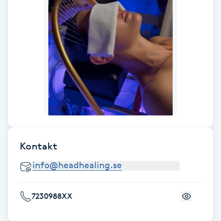
Fotsvamp
Fotvård
Fransar
Fransborttagning
Fransfärgning
Kontakt
Fransförlängning
Fransförlängning Megavolym
7230988XX
Fransförlängning Volym