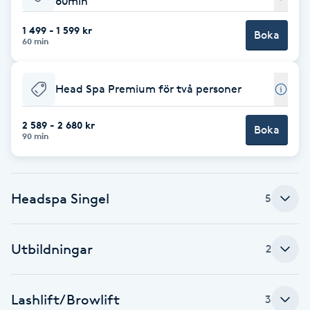
60min
Babylights
1 499 - 1 599 kr
Boka
60 min
Balayage
Head Spa Premium för två personer
Bambumassage
2 589 - 2 680 kr
Boka
90 min
Barber
Barnklippning
Headspa Singel
5
BIAB
Utbildningar
2
Blowout
Bottenfärg
Lashlift/Browlift
3