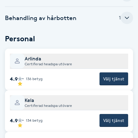
Brynformning
Behandling av hårbotten
1
Brynfärgning
Personal
Brynplockning
Arlinda
Bröllopsuppsättning
Certiferad headspa utövare
C
4.9
Välj tjänst
136
betyg
Celluliter
Kela
Coachning
Certiferad headspa utövare
4.9
Välj tjänst
134
betyg
Color correction