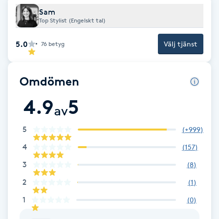
Fransk manikyr
Sam
Top Stylist (Engelskt tal)
Fransrengöring
5.0
Välj tjänst
76
betyg
Frekvensterapi
Omdömen
Friskvård
4.9
5
av
Friskvårdsmassage
5
(
+999
)
Frisör
4
(
157
)
3
(
8
)
Funktionsanalys
2
(
1
)
1
(
0
)
Färgning