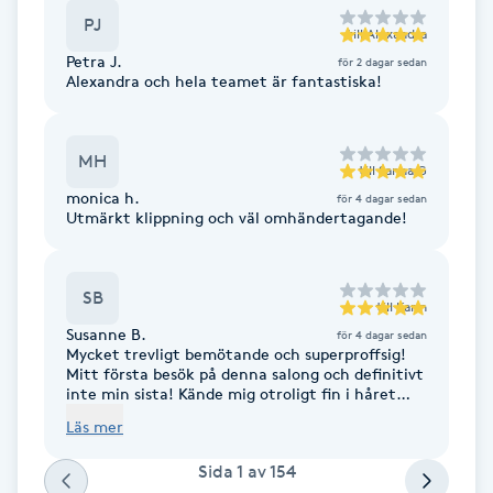
Föning
PJ
till
Alexandra
G
Petra J.
för 2 dagar sedan
Alexandra och hela teamet är fantastiska!
Gel naglar
MH
Gelenaglar
till
Sanna G
monica h.
för 4 dagar sedan
Utmärkt klippning och väl omhändertagande!
Gellack
Gellack med förstärkning
SB
till
Karin
Susanne B.
för 4 dagar sedan
Mycket trevligt bemötande och superproffsig!
Gravidmassage
Mitt första besök på denna salong och definitivt
inte min sista! Kände mig otroligt fin i håret
efter klippning och styling, som varade flera
Gravidyoga
Läs mer
dagar 🤩
Sida
1
av
154
Gruppträning