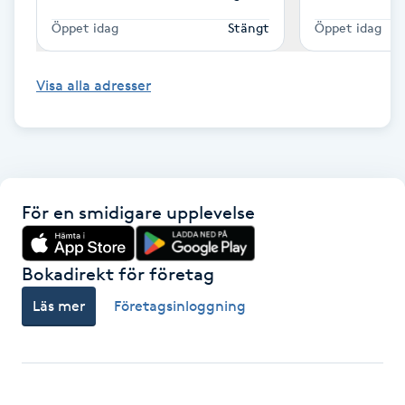
Kinesiologi
Öppet idag
Stängt
Öppet idag
Kinesisk medicin
Visa alla adresser
Kiropraktik
Klangmassage
För en smidigare upplevelse
Klippning
Bokadirekt för företag
Klippning & Slingor
Läs mer
Företagsinloggning
Klippning ungdom
Koppningsmassage