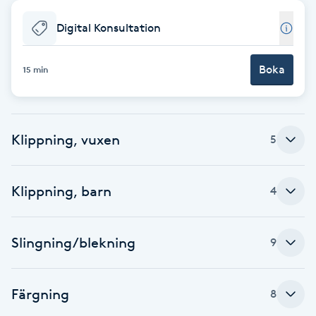
Babylights
Digital Konsultation
Balayage
Boka
15 min
Bambumassage
Klippning, vuxen
5
Barber
Barnklippning
Klippning, barn
4
BIAB
Slingning/blekning
9
Blowout
Färgning
8
Bottenfärg