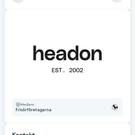
Gua Sha-massage
H
Hatha Yoga
Headspa
Healing
Herrklippning
HIFU
Medlem
Frisörföretagarna
Hollywood Peel
Kontakt