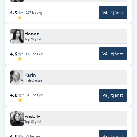
F
4.9
Välj tjänst
227
betyg
Face framing
Hanan
Top Stylist
Faceliftmassage
4.9
Välj tjänst
188
betyg
Fet hårbotten
Fettreducering
Karin
Hairdresser
Fibromassage
4.8
Välj tjänst
315
betyg
Fillers
Frida H
Top Stylist
Fotmassage
4.9
Välj tjänst
71
betyg