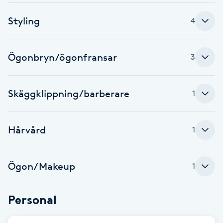
Brynformning
Styling
4
Brynfärgning
Ögonbryn/ögonfransar
3
Brynplockning
Skäggklippning/barberare
1
Bröllopsuppsättning
C
Hårvård
1
Celluliter
Ögon/Makeup
1
Coachning
Color correction
Personal