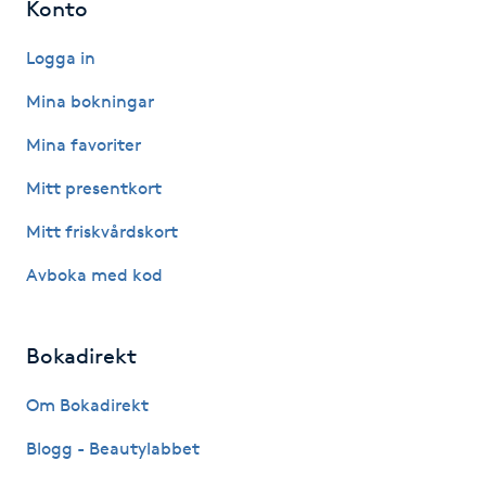
Konto
Kosmetisk tatuering
Logga in
Kostrådgivning
Mina bokningar
Mina favoriter
Kroppsinpackning
Mitt presentkort
Kroppspeeling
Mitt friskvårdskort
Käkledsbehandling
Avboka med kod
Kärlbehandling
Bokadirekt
L
Om Bokadirekt
Laserbehandling
Blogg - Beautylabbet
Lashlift Keratin