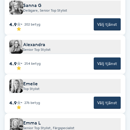
Cryoterapi
Sanna G
D
Delägare, Senior Top Stylist
4.9
Damklippning
Välj tjänst
202
betyg
Dermapen
Alexandra
Senior Top Stylist
Diamantslipning
4.9
Välj tjänst
254
betyg
E
Enzympeeling
Emelie
Top Stylist
Extensions
4.9
Välj tjänst
276
betyg
Extensions borttagning
Emma L
Senior Top Stylist, Färgspecialist
Eyeliner-tatuering