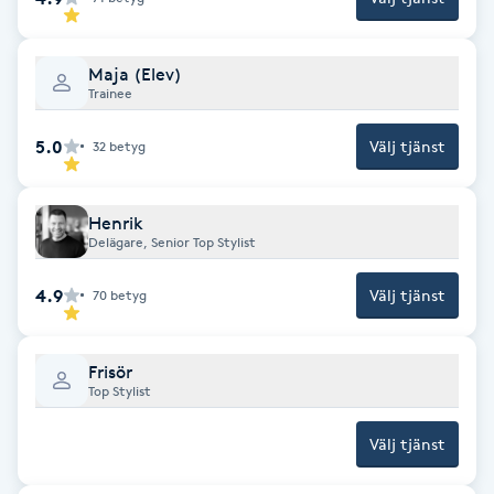
Fotsvamp
Maja (Elev)
Fotvård
Trainee
Fransar
5.0
Välj tjänst
32
betyg
Fransborttagning
Henrik
Delägare, Senior Top Stylist
Fransfärgning
4.9
Välj tjänst
70
betyg
Fransförlängning
Frisör
Fransförlängning Megavolym
Top Stylist
Välj tjänst
Fransförlängning Volym