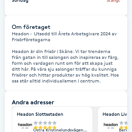
Söndag
Stängt
IPL hårborttagning
Om företaget
IR-massage
Headon –  Utsedd till Årets Arbetsgivare 2024 av 
J
Frisörföretagarna

Japansk massage
Headon är din frisör i Skåne. Vi tar trenderna 
från gatan in till salongen och inspireras av färg, 
K
form och vardagen runt om för att skapa just 
ditt hår. På våra sju salonger träffar du kunniga 
K18
frisörer och hittar produkter av hög kvalitet. Hos 
oss står alltid individualismen i centrum.
Katun fransar
Andra adresser
Kemisk peeling
Headon Slottsstaden
Headon Live
Keratinbehandling
Östra Kristinelundsvägen 18, Malmö
Berin