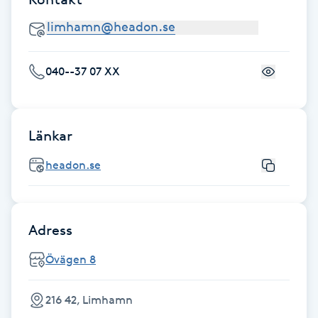
Hot Stone Massage
Hot yoga
040--37 07 XX
Hudföryngring
Huduppstramning
Länkar
headon.se
Hudvård
Hyaluronsyra
Adress
Hyperhidros
Övägen 8
Hypnos
216 42, Limhamn