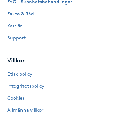
FAQ - Skönhetsbehandlingar
Fakta & Råd
LED-ljusterapi
Karriär
Liktornar
Support
LPG
Villkor
LPG-behandling
Etisk policy
LPG-massage
Integritetspolicy
Cookies
Luggklippning
Allmänna villkor
Lymfmassage
Läpptatuering