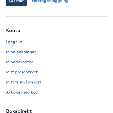
Läs mer
Företagsinloggning
Gua Sha-massage
H
Konto
Hatha Yoga
Logga in
Headspa
Mina bokningar
Healing
Mina favoriter
Mitt presentkort
Herrklippning
Mitt friskvårdskort
HIFU
Avboka med kod
Hollywood Peel
Bokadirekt