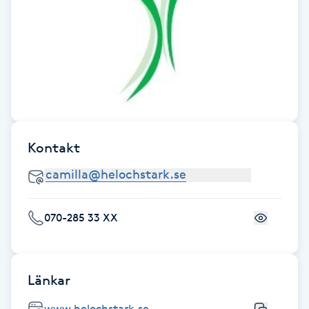
F
Face framing
Faceliftmassage
Fet hårbotten
Kontakt
Fettreducering
Fibromassage
070-285 33 XX
Fillers
Länkar
Fotmassage
www.helochstark.se