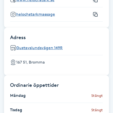
Fotsvamp
helochstarkmassage
Fotvård
Fransar
Adress
Fransborttagning
Gustavslundsvägen 149R
Fransfärgning
167 51, Bromma
Fransförlängning
Ordinarie öppettider
Fransförlängning Megavolym
Måndag
Stängt
Fransförlängning Volym
Tisdag
Stängt