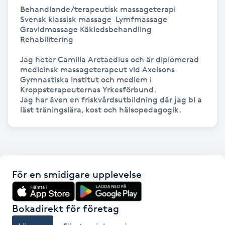
Behandlande/terapeutisk massageterapi  

Föning
Svensk klassisk massage  Lymfmassage 

G
Gravidmassage Käkledsbehandling  
Rehabilitering  

Gel naglar
Jag heter Camilla Arctaedius och är diplomerad 
medicinsk massageterapeut vid Axelsons 
Gelenaglar
Gymnastiska Institut och medlem i 
Kroppsterapeuternas Yrkesförbund. 

Jag har även en friskvårdsutbildning där jag bl a 
Gellack
Gellack med förstärkning
Gravidmassage
För en smidigare upplevelse
Gravidyoga
Bokadirekt för företag
Gruppträning