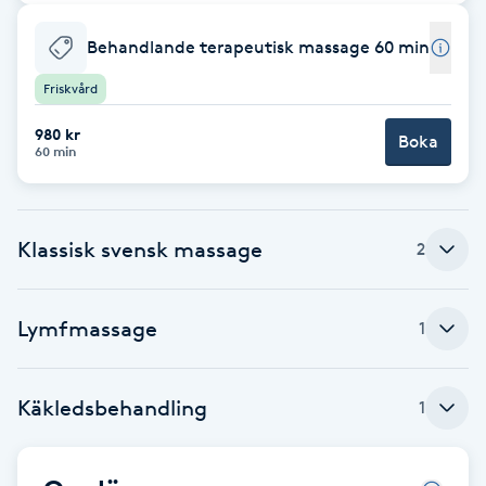
Babylights
Behandlande terapeutisk massage 60 min
Friskvård
Balayage
980 kr
Boka
60 min
Bambumassage
Barber
Klassisk svensk massage
2
Barnklippning
Lymfmassage
1
BIAB
Blowout
Käkledsbehandling
1
Bottenfärg