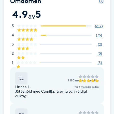
Omdömen
Brynformning
4.9
5
av
Brynfärgning
5
(
617
)
4
(
76
)
Brynplockning
3
(
2
)
Bröllopsuppsättning
2
(
0
)
C
1
(
3
)
Celluliter
LL
till
Camilla Arctaedius
Coachning
Linnea L.
för 3 månader sedan
Jättenöjd med Camilla, trevlig och väldigt
duktig!
Color correction