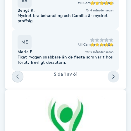
BR
Cryoterapi
till
Camilla Arctaedius
Bengt R.
D
för 4 månader sedan
Mycket bra behandling och Camilla är mycket
proffsig.
Damklippning
Dermapen
ME
till
Camilla Arctaedius
Maria E.
för 5 månader sedan
Fixat ryggen snabbare än de flesta som varit hos
Diamantslipning
förut. Trevligt dessutom.
E
Sida
1
av
61
Enzympeeling
Extensions
Extensions borttagning
Eyeliner-tatuering