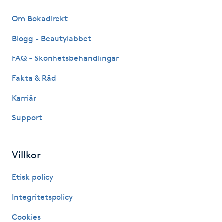
Hot Stone Massage
Om Bokadirekt
Hot yoga
Blogg - Beautylabbet
FAQ - Skönhetsbehandlingar
Hudföryngring
Fakta & Råd
Huduppstramning
Karriär
Hudvård
Support
Hyaluronsyra
Villkor
Hyperhidros
Etisk policy
Integritetspolicy
Hypnos
Cookies