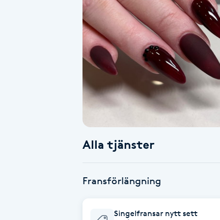
Alternativmedicin
Andningsmassage
Ansiktslyft utan kirurgi
Aromamassage
Ashtanga Yoga
Alla tjänster
Ayurveda
Ayurvedisk Massage
Fransförlängning
Ansiktsbehandling djuprengörande
Singelfransar nytt sett
B