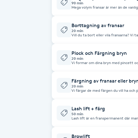
Eyeliner-tatuering
kommer.
90 min
Mega volym fransar är mer än de vanli
F
eller 0,05 tjocklek. Passar dig som vill ha extrem fylliga fransar men ändå på
ett skonsamt sätt. Vi sätter på alla dina fransar
linser innan fransförlängning, limmet k
finns att du får lim ånga i eller olycka 
Borttagning av fransar
Face framing
kan välja mellan: 9-15 mm D böjd. Ta 
20 min
Vill du ta bort eller vila fransarna? Vi
eller pincett.
Faceliftmassage
Plock och Färgning bryn
20 min
Fet hårbotten
Vi formar om dina bryn med pincett och
passar. Håller i ca 2 veckor.
Fettreducering
Färgning av fransar eller bry
20 min
Vi färgar de med färgen du vill ha och p
Fibromassage
Lash lift + färg
Fillers
50 min
Lash lift är en franspermanent där man 
passar dig som inte vill ha fransförlängning. Lash lift effekt beror på 
fransar och hur mycket fransar du själv har. Hål
Fotmassage
linser innan fransförlängning, limmet k
finns att du får limånga i eller olycka a
Browlift