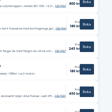
Boka
800 kr
ga volymknippen, mellan 8D-10D. i 0,03
Läs mer
 som klarar av. OBS! Ta av dig
an torka ut linsen/dina ögon och risk
att linsen kan fastna i ögat. Längder du
Pris
av smink runt ögonen innan du kommer.
Boka
180 kr
 tar bort fransarna med borttagnings gel
Läs mer
Pris
Boka
245 kr
 färgar de med färgen du vill ha och
Läs mer
n
Pris
Boka
180 kr
assar. Håller i ca 2 veckor.
Pris
Boka
450 kr
skonsamt böjer dina fransar. Lash lift
Läs mer
dina egna
ler 4-6 veckor. OBS! Ta av dig
an torka ut linsen/dina ögon och risk
tt linsen kan fastna i ögat. Ta av smink
Pris