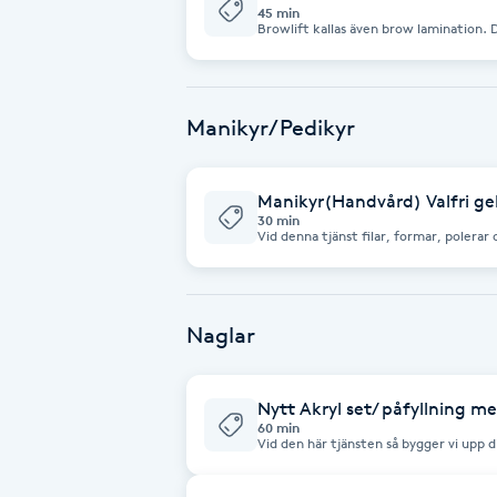
runt ögonen innan du kommer.
45 min
Browlift kallas även brow lamination. 
Fotsvamp
bryn, glesa bryn/& Luckor i bryn, och d
dig som har glesta. Du kan välja om du v
sidan. Färg ingår.
Fotvård
Manikyr/Pedikyr
Fransar
Manikyr(Handvård) Valfri gel
Fransborttagning
30 min
Vid denna tjänst filar, formar, polerar och målar n
valfri färg. Hållbart nagellack som håller
tjocka eller bygga upp naglarna. Vill du
Fransfärgning
Naglar
Fransförlängning
Fransförlängning Megavolym
Nytt Akryl set/ påfyllning me
60 min
Vid den här tjänsten så bygger vi upp 
du kort nagelbädd, eller vill ha extra l
Fransförlängning Volym
nagelbitare eller har en dålig nagelbädd
Hållbarheten och utseenden på naglarn