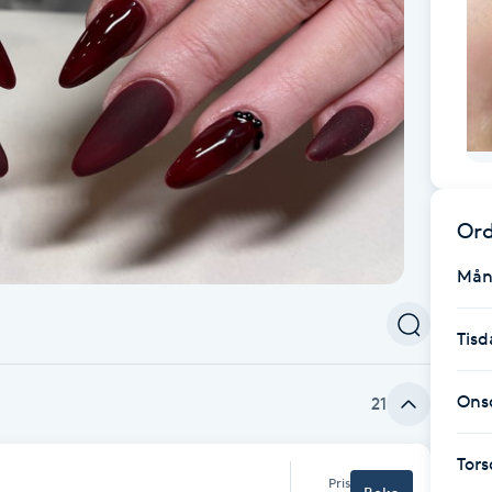
Ord
Mån
Tisd
Ons
21
Tor
Pris