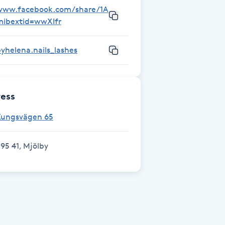
www.facebook.com/share/1AyDLpkAgz/?
mibextid=wwXIfr
yhelena.nails_lashes
ess
Kungsvägen 65
95 41, Mjölby