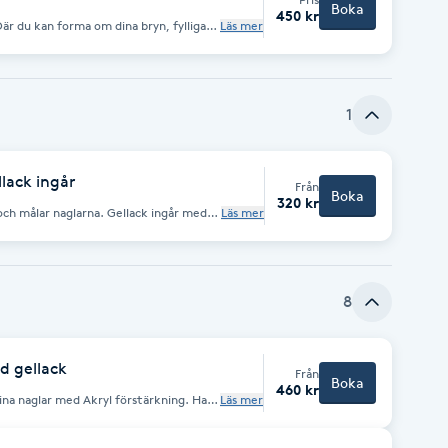
Boka
450 kr
Där du kan forma om dina bryn, fylligare
Läs mer
et blir permanenta i 4-6 veckor. Passar
ill ha stråna rakt upp, ner eller åt
1
lack ingår
Från
Boka
320 kr
aglarna. Gellack ingår med
Läs mer
 i 2-3 veckor till dig som inte vill ha
 rensa nagelband säg till.
8
d gellack
Från
Boka
460 kr
dina naglar med Akryl förstärkning. Har
Läs mer
ånga naglar passar denna tjänst. Är du
 och vill få de starka och fina?
a kommer vara fina flera veckor